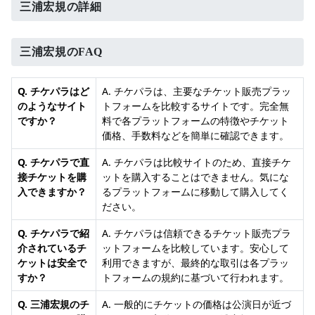
三浦宏規の詳細
三浦宏規のFAQ
Q. チケパラはど
A. チケパラは、主要なチケット販売プラッ
のようなサイト
トフォームを比較するサイトです。完全無
ですか？
料で各プラットフォームの特徴やチケット
価格、手数料などを簡単に確認できます。
Q. チケパラで直
A. チケパラは比較サイトのため、直接チケ
接チケットを購
ットを購入することはできません。気にな
入できますか？
るプラットフォームに移動して購入してく
ださい。
Q. チケパラで紹
A. チケパラは信頼できるチケット販売プラ
介されているチ
ットフォームを比較しています。安心して
ケットは安全で
利用できますが、最終的な取引は各プラッ
すか？
トフォームの規約に基づいて行われます。
Q. 三浦宏規のチ
A. 一般的にチケットの価格は公演日が近づ