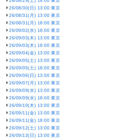
26/08/29(土) 18:00 東京
26/08/30(日) 13:00 東京
26/08/31(月) 13:00 東京
26/08/31(月) 18:00 東京
26/09/02(水) 18:00 東京
26/09/03(木) 13:00 東京
26/09/03(木) 18:00 東京
26/09/04(金) 13:00 東京
26/09/05(土) 13:00 東京
26/09/05(土) 18:00 東京
26/09/06(日) 13:00 東京
26/09/07(月) 13:00 東京
26/09/09(水) 13:00 東京
26/09/09(水) 18:00 東京
26/09/10(木) 13:00 東京
26/09/11(金) 13:00 東京
26/09/11(金) 18:00 東京
26/09/12(土) 13:00 東京
26/09/13(日) 13:00 東京