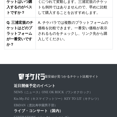
ケットはいつ購
くにつれて変動します。三浦宏規のチケッ
入するのがベス
トも例外ではありませんので、早めに比較
トですか？
して購入することをおすすめします。
Q. 三浦宏規のチ
A. チケパラでは複数のプラットフォームの
ケットはどのプ
価格を比較できます。一番安い価格が表示
ラットフォーム
されるものをチェックし、リンク先から購
が一番安いです
入してください。
か？
最安値が見つかるチケット比較サイト
近日開催予定のイベント
NEWS（ニュース）
ONE OK ROCK（ワンオクロック）
Kis-My-Ft2（キスマイフットツー）
KEY TO LIT（キテレツ）
EBiDAN（恵比寿学園男子部）
ライブ・コンサート（国内）