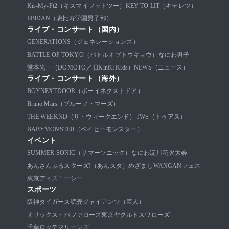
Kis-My-Ft2（キスマイフットツー）
KEY TO LIT（キテレツ）
EBiDAN（恵比寿学園男子部）
ライブ・コンサート（国内）
GENERATIONS（ジェネレーションズ）
BATTLE OF TOKYO（バトルオブトウキョウ）
なにわ男子
堂本光一（DOMOTO／旧KinKi Kids）
NEWS（ニュース）
ライブ・コンサート（海外）
BOYNEXTDOOR（ボーイネクストドア）
Bruno Mars（ブルーノ・マーズ）
THE WEEKND（ザ・ウィークエンド）
TWS（トゥアス）
BABYMONSTER（ベイビーモンスター）
イベント
SUMMER SONIC（サマーソニック）
なにわ淀川花火大会
あんさんぶるスターズ!（あんスタ）
めざましWANGANフェス
東京ディズニーシー
スポーツ
阪神タイガース
読売ジャイアンツ（巨人）
オリックス・バファローズ
東京ヤクルトスワローズ
千葉ロッテマリーンズ