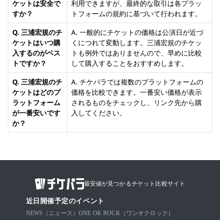
ケットは安全で
利用できますが、最終的な取引は各プラッ
すか？
トフォームの規約に基づいて行われます。
Q. 三浦宏規のチ
A. 一般的にチケットの価格は公演日が近づ
ケットはいつ購
くにつれて変動します。三浦宏規のチケッ
入するのがベス
トも例外ではありませんので、早めに比較
トですか？
して購入することをおすすめします。
Q. 三浦宏規のチ
A. チケパラでは複数のプラットフォームの
ケットはどのプ
価格を比較できます。一番安い価格が表示
ラットフォーム
されるものをチェックし、リンク先から購
が一番安いです
入してください。
か？
最安値が見つかるチケット比較サイト
近日開催予定のイベント
NEWS（ニュース）
ONE OK ROCK（ワンオクロック）