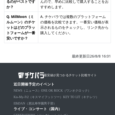
るのがベストです
んので、早めに比較して購入することをお
か？
すすめします。
Q. MilMoon（ミ
A. チケパラでは複数のプラットフォーム
ルムーン）のチケ
の価格を比較できます。一番安い価格が表
ットはどのプラッ
示されるものをチェックし、リンク先から
トフォームが一番
購入してください。
安いですか？
最終更新日26/8/8 16:01
最安値が見つかるチケット比較サイト
近日開催予定のイベント
NEWS（ニュース）
ONE OK ROCK（ワンオクロック）
Kis-My-Ft2（キスマイフットツー）
KEY TO LIT（キテレツ）
EBiDAN（恵比寿学園男子部）
ライブ・コンサート（国内）