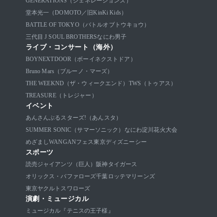
GENERATIONS（ジェネレーションズ）
堂本光一（DOMOTO／旧KinKi Kids）
BATTLE OF TOKYO（バトルオブトウキョウ）
三代目 J SOUL BROTHERS
なにわ男子
ライブ・コンサート（海外）
BOYNEXTDOOR（ボーイネクストドア）
Bruno Mars（ブルーノ・マーズ）
THE WEEKND（ザ・ウィークエンド）
TWS（トゥアス）
TREASURE（トレジャー）
イベント
あんさんぶるスターズ!（あんスタ）
SUMMER SONIC（サマーソニック）
なにわ淀川花火大会
めざましWANGANフェス
東京ディズニーシー
スポーツ
読売ジャイアンツ（巨人）
阪神タイガース
オリックス・バファローズ
千葉ロッテマリーンズ
東京ヤクルトスワローズ
演劇・ミュージカル
ミュージカル『テニスの王子様』