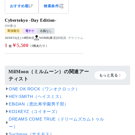
おすすめ順
検索条件
Cybertokyo -Day Edition-
D90番台
即決取引
電チケ
名義なし
26/08/15(土) 14時30分
WOMB(東京)
情報源: チケジャム
1
￥5,500
（1枚あたり）
枚
MilMoon（ミルムーン）の関連アー
もっと見る
ティスト
ONE OK ROCK（ワンオクロック）
HEY-SMITH（ヘイスミス）
EBiDAN（恵比寿学園男子部）
KO1KEYZ（コイキーズ）
DREAMS COME TRUE（ドリームズカムトゥル
ー）
Suchmos（サチモス）