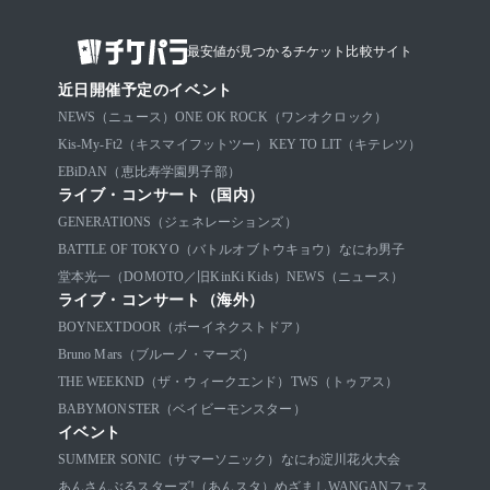
最安値が見つかるチケット比較サイト
近日開催予定のイベント
NEWS（ニュース）
ONE OK ROCK（ワンオクロック）
Kis-My-Ft2（キスマイフットツー）
KEY TO LIT（キテレツ）
EBiDAN（恵比寿学園男子部）
ライブ・コンサート（国内）
GENERATIONS（ジェネレーションズ）
BATTLE OF TOKYO（バトルオブトウキョウ）
なにわ男子
堂本光一（DOMOTO／旧KinKi Kids）
NEWS（ニュース）
ライブ・コンサート（海外）
BOYNEXTDOOR（ボーイネクストドア）
Bruno Mars（ブルーノ・マーズ）
THE WEEKND（ザ・ウィークエンド）
TWS（トゥアス）
BABYMONSTER（ベイビーモンスター）
イベント
SUMMER SONIC（サマーソニック）
なにわ淀川花火大会
あんさんぶるスターズ!（あんスタ）
めざましWANGANフェス