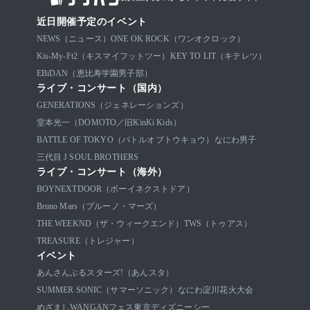
近日開催予定のイベント
NEWS（ニュース）
ONE OK ROCK（ワンオクロック）
Kis-My-Ft2（キスマイフットツー）
KEY TO LIT（キテレツ）
EBiDAN（恵比寿学園男子部）
ライブ・コンサート（国内）
GENERATIONS（ジェネレーションズ）
堂本光一（DOMOTO／旧KinKi Kids）
BATTLE OF TOKYO（バトルオブトウキョウ）
なにわ男子
三代目 J SOUL BROTHERS
ライブ・コンサート（海外）
BOYNEXTDOOR（ボーイネクストドア）
Bruno Mars（ブルーノ・マーズ）
THE WEEKND（ザ・ウィークエンド）
TWS（トゥアス）
TREASURE（トレジャー）
イベント
あんさんぶるスターズ!（あんスタ）
SUMMER SONIC（サマーソニック）
なにわ淀川花火大会
めざましWANGANフェス
東京ディズニーシー