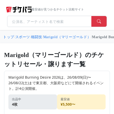
最安値が見つかるチケット比較サイト
トップ
/
スポーツ
/
格闘技
/
Marigold（マリーゴールド）
/
Marigold Bur
Marigold（マリーゴールド）のチケ
ットリセール・譲ります一覧
Marigold Burning Desire 2026は、26/08/09(日)〜
26/08/22(土)まで東京都、大阪府などにて開催されるイベン
ト。計4公演開催。
出品中
最安値
4枚
¥5,500〜