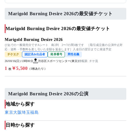
Marigold Burning Desire 2026の最安値チケット
Marigold Burning Desire 2026の最安値チケット
Marigold Burning Desire 2026
ぴあでの一般発売分ですAシート 南2列 2〜7の間1枚です ［取引成立後の公演中止対
応：送料・手数料を差し引いた全額を返金します］入金日の翌日までに発送予定
チケエク
認証済み出品者
発券番号
男性名義
26/08/16(日) 13時00分
渋谷区スポーツセンター(東京)
情報源: チケ流
1
￥5,500
（1枚あたり）
枚
Marigold Burning Desire 2026の公演
地域から探す
東京
大阪
埼玉
福島
日時から探す