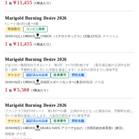
1
￥11,455
（1枚あたり）
枚
Marigold Burning Desire 2026
Sシート南1列11番〜8番
即決取引
コンビニ発券
26/08/15(土) 13時00分
176BOX（イナロクボックス）(大阪)
情報源: チケジャム
1
￥11,455
（1枚あたり）
枚
Marigold Burning Desire 2026
ぴあでの一般発売分ですAシート 南2列 2〜7の間1枚です ［取引成立後の公演中止対
応：送料・手数料を差し引いた全額を返金します］入金日の翌日までに発送予定
チケエク
認証済み出品者
発券番号
男性名義
26/08/16(日) 13時00分
渋谷区スポーツセンター(東京)
情報源: チケ流
1
￥5,500
（1枚あたり）
枚
Marigold Burning Desire 2026
ファンクラブ先行VIPシート 東1列7〜12番 公演が中止となった場合のみ、手数料を差し
引いた金額を返金いたします。入金日の翌日までに発送予定
チケエク
認証済み出品者
発券番号
男性名義
26/08/09(日) 14時30分
EBARA WAVE アリーナおおた（大田区総合体育館）(東京)
情報源: チケ流