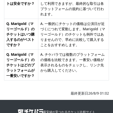
トは安全ですか？
して利用できますが、最終的な取引は各
プラットフォームの規約に基づいて行わ
れます。
Q. Marigold（マ
A. 一般的にチケットの価格は公演日が近
リーゴールド）の
づくにつれて変動します。Marigold（マ
チケットはいつ購
リーゴールド）のチケットも例外ではあ
入するのがベスト
りませんので、早めに比較して購入する
ですか？
ことをおすすめします。
Q. Marigold（マ
A. チケパラでは複数のプラットフォーム
リーゴールド）の
の価格を比較できます。一番安い価格が
チケットはどのプ
表示されるものをチェックし、リンク先
ラットフォームが
から購入してください。
一番安いですか？
最終更新日26/8/9 01:02
最安値が見つかるチケット比較サイト