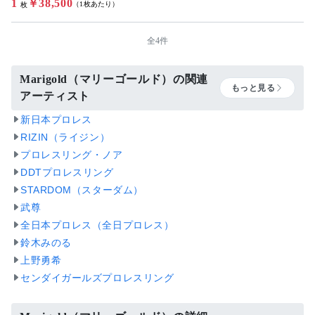
1
￥38,500
（1枚あたり）
枚
全4件
Marigold（マリーゴールド）の関連
もっと見る
アーティスト
新日本プロレス
RIZIN（ライジン）
プロレスリング・ノア
DDTプロレスリング
STARDOM（スターダム）
武尊
全日本プロレス（全日プロレス）
鈴木みのる
上野勇希
センダイガールズプロレスリング