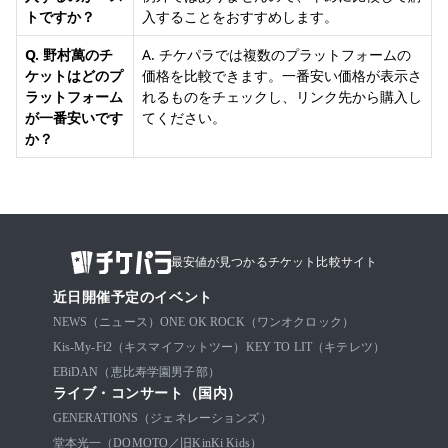
トですか？
入することをおすすめします。
Q. 野村萬のチ
A. チケパラでは複数のプラットフォームの
ケットはどのプ
価格を比較できます。一番安い価格が表示さ
ラットフォーム
れるものをチェックし、リンク先から購入し
が一番安いです
てください。
か？
最安値が見つかるチケット比較サイト
近日開催予定のイベント
NEWS（ニュース）
ONE OK ROCK（ワンオクロック）
Kis-My-Ft2（キスマイフットツー）
KEY TO LIT（キテレツ）
EBiDAN（恵比寿学園男子部）
ライブ・コンサート（国内）
GENERATIONS（ジェネレーションズ）
堂本光一（DOMOTO／旧KinKi Kids）