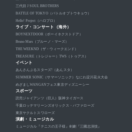
三代目 J SOUL BROTHERS
BATTLE OF TOKYO（バトルオブトウキョウ）
Hello! Project（ハロプロ）
ライブ・コンサート（海外）
BOYNEXTDOOR（ボーイネクストドア）
Bruno Mars（ブルーノ・マーズ）
THE WEEKND（ザ・ウィークエンド）
TREASURE（トレジャー）
TWS（トゥアス）
イベント
あんさんぶるスターズ!（あんスタ）
SUMMER SONIC（サマーソニック）
なにわ淀川花火大会
めざましWANGANフェス
東京ディズニーシー
スポーツ
読売ジャイアンツ（巨人）
阪神タイガース
千葉ロッテマリーンズ
オリックス・バファローズ
東京ヤクルトスワローズ
演劇・ミュージカル
ミュージカル『テニスの王子様』
剣劇『三國志演技』