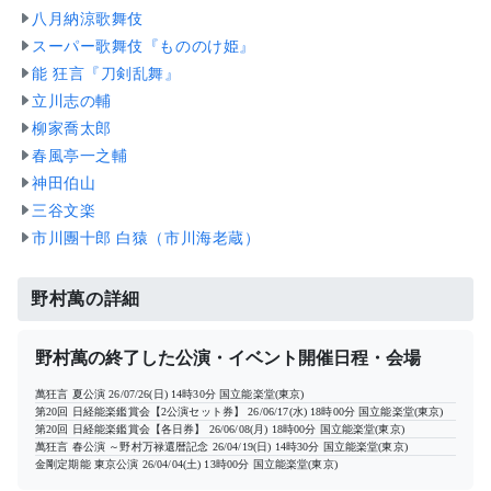
八月納涼歌舞伎
スーパー歌舞伎『もののけ姫』
能 狂言『刀剣乱舞』
立川志の輔
柳家喬太郎
春風亭一之輔
神田伯山
三谷文楽
市川團十郎 白猿（市川海老蔵）
野村萬の詳細
野村萬の終了した公演・イベント開催日程・会場
萬狂言 夏公演
26/07/26(日) 14時30分
国立能楽堂(東京)
第20回 日経能楽鑑賞会【2公演セット券】
26/06/17(水) 18時00分
国立能楽堂(東京)
第20回 日経能楽鑑賞会【各日券】
26/06/08(月) 18時00分
国立能楽堂(東京)
萬狂言 春公演 ～野村万禄還暦記念
26/04/19(日) 14時30分
国立能楽堂(東京)
金剛定期能 東京公演
26/04/04(土) 13時00分
国立能楽堂(東京)