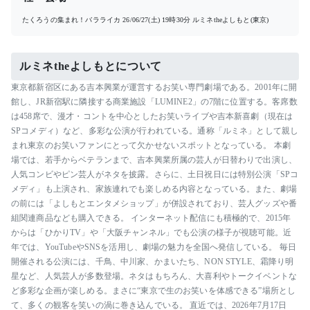
たくろうの集まれ！バラライカ
26/06/27(土) 19時30分
ルミネtheよしもと(東京)
ルミネtheよしもとについて
東京都新宿区にある吉本興業が運営するお笑い専門劇場である。2001年に開
館し、JR新宿駅に隣接する商業施設「LUMINE2」の7階に位置する。客席数
は458席で、漫才・コントを中心としたお笑いライブや吉本新喜劇（現在は
SPコメディ）など、多彩な公演が行われている。通称「ルミネ」として親し
まれ東京のお笑いファンにとって欠かせないスポットとなっている。 本劇
場では、若手からベテランまで、吉本興業所属の芸人が日替わりで出演し、
人気コンビやピン芸人がネタを披露。さらに、土日祝日には特別公演「SPコ
メディ」も上演され、家族連れでも楽しめる内容となっている。また、劇場
の前には「よしもとエンタメショップ」が併設されており、芸人グッズや番
組関連商品なども購入できる。 インターネット配信にも積極的で、2015年
からは「ひかりTV」や「大阪チャンネル」でも公演の様子が視聴可能。近
年では、YouTubeやSNSを活用し、劇場の魅力を全国へ発信している。 毎日
開催される公演には、千鳥、中川家、かまいたち、NON STYLE、霜降り明
星など、人気芸人が多数登場。ネタはもちろん、大喜利やトークイベントな
ど多彩な企画が楽しめる。まさに“東京で生のお笑いを体感できる”場所とし
て、多くの観客を笑いの渦に巻き込んでいる。 直近では、2026年7月17日