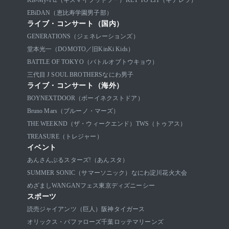
Kis-My-Ft2（キスマイフットツー）
KEY TO LIT（キテレツ）
EBiDAN（恵比寿学園男子部）
ライブ・コンサート（国内）
GENERATIONS（ジェネレーションズ）
堂本光一（DOMOTO／旧KinKi Kids）
BATTLE OF TOKYO（バトルオブトウキョウ）
三代目 J SOUL BROTHERS
なにわ男子
ライブ・コンサート（海外）
BOYNEXTDOOR（ボーイネクストドア）
Bruno Mars（ブルーノ・マーズ）
THE WEEKND（ザ・ウィークエンド）
TWS（トゥアス）
TREASURE（トレジャー）
イベント
あんさんぶるスターズ!（あんスタ）
SUMMER SONIC（サマーソニック）
なにわ淀川花火大会
めざましWANGANフェス
東京ディズニーシー
スポーツ
読売ジャイアンツ（巨人）
阪神タイガース
オリックス・バファローズ
千葉ロッテマリーンズ