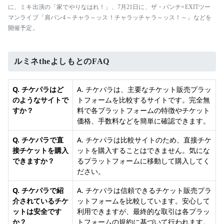
に、ミキ出演の「家でやりなはれ！」、7月21日に、ザ・パンチ×EXITツー
マンライブ「肩パン4～チャラ～ッス！チャラッチャラ～ッス！～」などを
開催予定。
ルミネtheよしもとのFAQ
Q. チケパラはど
A. チケパラは、主要なチケット販売プラッ
のようなサイトで
トフォームを比較するサイトです。完全無
すか？
料で各プラットフォームの特徴やチケット
価格、手数料などを簡単に確認できます。
Q. チケパラで直
A. チケパラは比較サイトのため、直接チケ
接チケットを購入
ットを購入することはできません。気にな
できますか？
るプラットフォームに移動して購入してく
ださい。
Q. チケパラで紹
A. チケパラは信頼できるチケット販売プラ
介されているチケ
ットフォームを比較しています。安心して
ットは安全です
利用できますが、最終的な取引は各プラッ
か？
トフォームの規約に基づいて行われます。