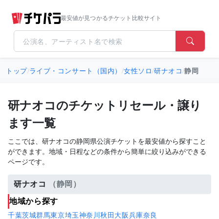
最安値が見つかるチケット比較サイト
トップ
/
ライブ・コンサート（国内）
/
女性ソロ
/
研ナオコ
/
静岡
研ナオコのチケットリセール・譲り
ます一覧
ここでは、研ナオコの静岡県公演チケットを最安値から探すこと
ができます。地域・日程などの条件から簡単に絞り込みができる
ページです。
研ナオコ
（静岡）
地域から探す
千葉
茨城
群馬
東京
埼玉
神奈川
秋田
大阪
兵庫
奈良