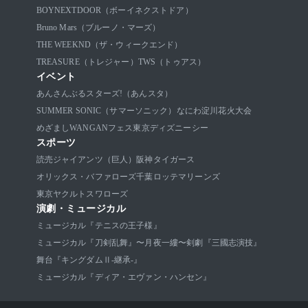
BOYNEXTDOOR（ボーイネクストドア）
Bruno Mars（ブルーノ・マーズ）
THE WEEKND（ザ・ウィークエンド）
TREASURE（トレジャー）
TWS（トゥアス）
イベント
あんさんぶるスターズ!（あんスタ）
SUMMER SONIC（サマーソニック）
なにわ淀川花火大会
めざましWANGANフェス
東京ディズニーシー
スポーツ
読売ジャイアンツ（巨人）
阪神タイガース
オリックス・バファローズ
千葉ロッテマリーンズ
東京ヤクルトスワローズ
演劇・ミュージカル
ミュージカル『テニスの王子様』
ミュージカル『刀剣乱舞』〜月夜一縷〜
剣劇『三國志演技』
舞台『キングダムⅡ-継承-』
ミュージカル『ディア・エヴァン・ハンセン』