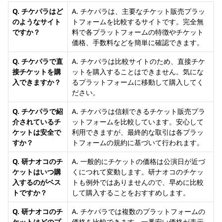
Q. チケパラはど
A. チケパラは、主要なチケット販売プラッ
のようなサイト
トフォームを比較するサイトです。完全無
ですか？
料で各プラットフォームの特徴やチケット
価格、手数料などを簡単に確認できます。
Q. チケパラで直
A. チケパラは比較サイトのため、直接チケ
接チケットを購
ットを購入することはできません。気にな
入できますか？
るプラットフォームに移動して購入してく
ださい。
Q. チケパラで紹
A. チケパラは信頼できるチケット販売プラ
介されているチ
ットフォームを比較しています。安心して
ケットは安全で
利用できますが、最終的な取引は各プラッ
すか？
トフォームの規約に基づいて行われます。
Q. 研ナオコのチ
A. 一般的にチケットの価格は公演日が近づ
ケットはいつ購
くにつれて変動します。研ナオコのチケッ
入するのがベス
トも例外ではありませんので、早めに比較
トですか？
して購入することをおすすめします。
Q. 研ナオコのチ
A. チケパラでは複数のプラットフォームの
ケットはどのプ
価格を比較できます。一番安い価格が表示