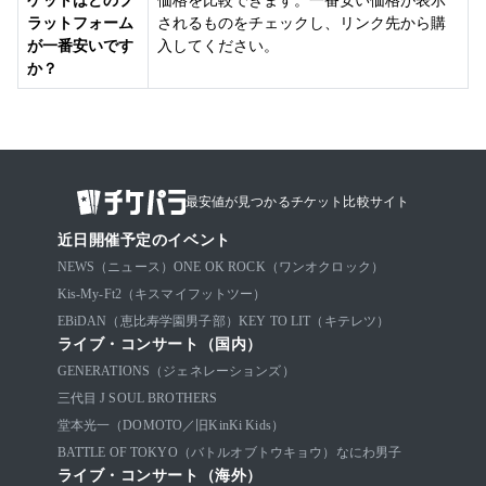
ラットフォーム
されるものをチェックし、リンク先から購
が一番安いです
入してください。
か？
最安値が見つかるチケット比較サイト
近日開催予定のイベント
NEWS（ニュース）
ONE OK ROCK（ワンオクロック）
Kis-My-Ft2（キスマイフットツー）
EBiDAN（恵比寿学園男子部）
KEY TO LIT（キテレツ）
ライブ・コンサート（国内）
GENERATIONS（ジェネレーションズ）
三代目 J SOUL BROTHERS
堂本光一（DOMOTO／旧KinKi Kids）
BATTLE OF TOKYO（バトルオブトウキョウ）
なにわ男子
ライブ・コンサート（海外）