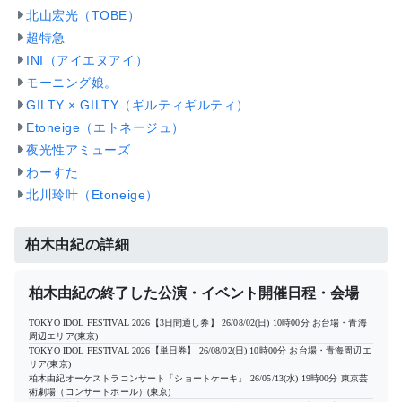
北山宏光（TOBE）
超特急
INI（アイエヌアイ）
モーニング娘。
GILTY × GILTY（ギルティギルティ）
Etoneige（エトネージュ）
夜光性アミューズ
わーすた
北川玲叶（Etoneige）
柏木由紀の詳細
柏木由紀の終了した公演・イベント開催日程・会場
TOKYO IDOL FESTIVAL 2026【3日間通し券】
26/08/02(日) 10時00分
お台場・青海
周辺エリア(東京)
TOKYO IDOL FESTIVAL 2026【単日券】
26/08/02(日) 10時00分
お台場・青海周辺エ
リア(東京)
柏木由紀オーケストラコンサート「ショートケーキ」
26/05/13(水) 19時00分
東京芸
術劇場（コンサートホール）(東京)