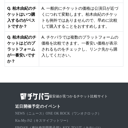
Q. 柏木由紀のチ
A. 一般的にチケットの価格は公演日が近づ
ケットはいつ購
くにつれて変動します。柏木由紀のチケッ
入するのがベス
トも例外ではありませんので、早めに比較
トですか？
して購入することをおすすめします。
Q. 柏木由紀のチ
A. チケパラでは複数のプラットフォームの
ケットはどのプ
価格を比較できます。一番安い価格が表示
ラットフォーム
されるものをチェックし、リンク先から購
が一番安いです
入してください。
か？
最安値が見つかるチケット比較サイト
近日開催予定のイベント
NEWS（ニュース）
ONE OK ROCK（ワンオクロック）
Kis-My-Ft2（キスマイフットツー）
EBiDAN（恵比寿学園男子部）
KEY TO LIT（キテレツ）