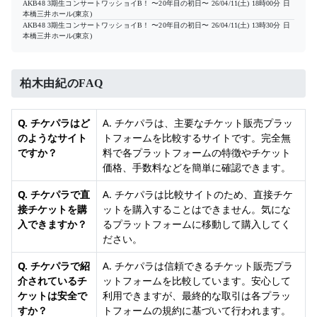
AKB48 3期生コンサートワッショイB！ 〜20年目の初日〜
26/04/11(土) 18時00分
日
本橋三井ホール(東京)
AKB48 3期生コンサートワッショイB！ 〜20年目の初日〜
26/04/11(土) 13時30分
日
本橋三井ホール(東京)
柏木由紀のFAQ
Q. チケパラはど
A. チケパラは、主要なチケット販売プラッ
のようなサイト
トフォームを比較するサイトです。完全無
ですか？
料で各プラットフォームの特徴やチケット
価格、手数料などを簡単に確認できます。
Q. チケパラで直
A. チケパラは比較サイトのため、直接チケ
接チケットを購
ットを購入することはできません。気にな
入できますか？
るプラットフォームに移動して購入してく
ださい。
Q. チケパラで紹
A. チケパラは信頼できるチケット販売プラ
介されているチ
ットフォームを比較しています。安心して
ケットは安全で
利用できますが、最終的な取引は各プラッ
すか？
トフォームの規約に基づいて行われます。