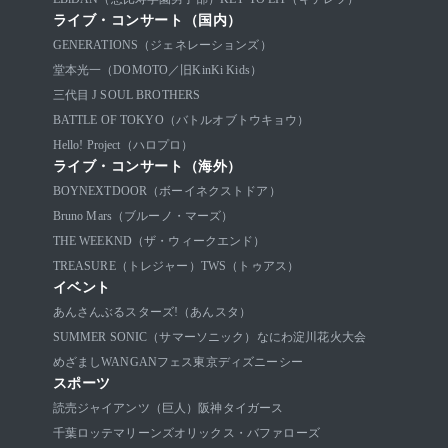
ライブ・コンサート（国内）
GENERATIONS（ジェネレーションズ）
堂本光一（DOMOTO／旧KinKi Kids）
三代目 J SOUL BROTHERS
BATTLE OF TOKYO（バトルオブトウキョウ）
Hello! Project（ハロプロ）
ライブ・コンサート（海外）
BOYNEXTDOOR（ボーイネクストドア）
Bruno Mars（ブルーノ・マーズ）
THE WEEKND（ザ・ウィークエンド）
TREASURE（トレジャー）
TWS（トゥアス）
イベント
あんさんぶるスターズ!（あんスタ）
SUMMER SONIC（サマーソニック）
なにわ淀川花火大会
めざましWANGANフェス
東京ディズニーシー
スポーツ
読売ジャイアンツ（巨人）
阪神タイガース
千葉ロッテマリーンズ
オリックス・バファローズ