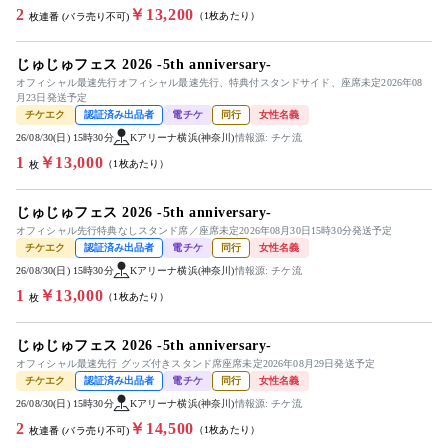
2
￥13,200
（1枚あたり）
枚連番 (バラ売り不可)
じゅじゅフェス 2026 -5th anniversary-
オフィシャル最速先行オフィシャル最速先行、特典付スタンドサイド、座席未定2026年08
月23日発送予定
チケエク
認証済み出品者
電チケ
同行
女性名義
26/08/30(日) 15時30分
Kアリーナ横浜(神奈川)
情報源: チケ流
1
￥13,000
（1枚あたり）
枚
じゅじゅフェス 2026 -5th anniversary-
オフィシャル先行特典なしスタンド席／座席未定2026年08月30日15時30分発送予定
チケエク
認証済み出品者
電チケ
同行
女性名義
26/08/30(日) 15時30分
Kアリーナ横浜(神奈川)
情報源: チケ流
1
￥13,000
（1枚あたり）
枚
じゅじゅフェス 2026 -5th anniversary-
オフィシャル最速先行 グッズ付きスタンド席座席未定2026年08月29日発送予定
チケエク
認証済み出品者
電チケ
同行
女性名義
26/08/30(日) 15時30分
Kアリーナ横浜(神奈川)
情報源: チケ流
2
￥14,500
（1枚あたり）
枚連番 (バラ売り不可)