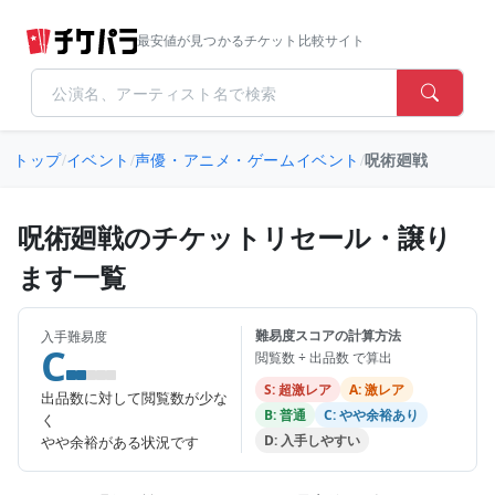
最安値が見つかるチケット比較サイト
トップ
/
イベント
/
声優・アニメ・ゲームイベント
/
呪術廻戦
呪術廻戦のチケットリセール・譲り
ます一覧
難易度スコアの計算方法
入手難易度
C
閲覧数 ÷ 出品数 で算出
S: 超激レア
A: 激レア
出品数に対して閲覧数が少な
B: 普通
C: やや余裕あり
く
D: 入手しやすい
やや余裕がある状況です