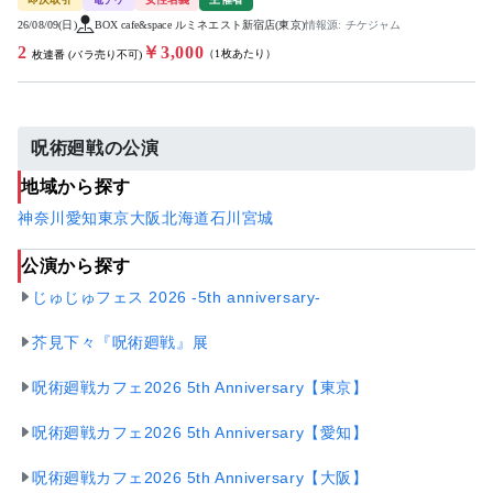
26/08/09(日)
BOX cafe&space ルミネエスト新宿店(東京)
情報源: チケジャム
2
￥3,000
（1枚あたり）
枚連番 (バラ売り不可)
呪術廻戦の公演
地域から探す
神奈川
愛知
東京
大阪
北海道
石川
宮城
公演から探す
じゅじゅフェス 2026 -5th anniversary-
芥見下々『呪術廻戦』展
呪術廻戦カフェ2026 5th Anniversary【東京】
呪術廻戦カフェ2026 5th Anniversary【愛知】
呪術廻戦カフェ2026 5th Anniversary【大阪】