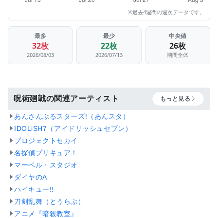
※過去4週間の週次データです。
最多
最少
中央値
32枚
22枚
26枚
2026/08/03
2026/07/13
期間全体
呪術廻戦の関連アーティスト
もっと見る
あんさんぶるスターズ!（あんスタ）
IDOLiSH7（アイドリッシュセブン）
プロジェクトセカイ
名探偵プリキュア！
マーベル・スタジオ
ダイヤのA
ハイキュー!!
刀剣乱舞（とうらぶ）
アニメ『暗殺教室』