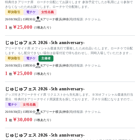
特典付きアリーナ席 ローチケ分配にてお譲りします 参加予定でしたが私用により参加で
きなくなったためお譲りします。ローチケで分配致します。
即決取引
電チケ
女性名義
26/08/30(日) 15時30分
Kアリーナ横浜(神奈川)
情報源: チケジャム
1
￥25,000
（1枚あたり）
枚
じゅじゅフェス 2026 -5th anniversary-
アリーナサイド席 オフィシャル最速先行で重複したため出品いたします。ローチケで分配
します。もし配分できない場合は会場付近で待ち合わせし、同時入場していただきます。
遅刻や入場拒否等など如何なる理由...
即決取引
電チケ
主催者
26/08/30(日) 15時30分
Kアリーナ横浜(神奈川)
情報源: チケジャム
1
￥25,000
（1枚あたり）
枚
じゅじゅフェス 2026 -5th anniversary-
グッズ付きアリーナサイド席 リクエストから失礼致します。 8/30オフィシャル最速先行当
選分、特典付きアリーナサイド席譲渡先を探しております。 子チケ分配になりますので本
人確認はご自身の物で...
電チケ
女性名義
26/08/30(日) 15時30分
Kアリーナ横浜(神奈川)
情報源: チケジャム
1
￥30,000
（1枚あたり）
枚
じゅじゅフェス 2026 -5th anniversary-