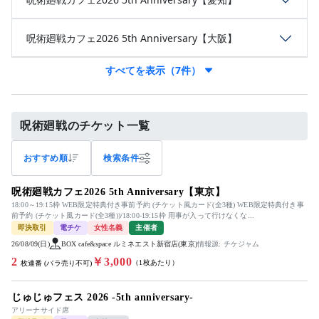
呪術廻戦カフェ2026 5th Anniversary【大阪】
すべてを表示（7件）
呪術廻戦のチケット一覧
おすすめ順
検索条件
呪術廻戦カフェ2026 5th Anniversary【東京】
18:00～19:15枠 WEB限定特典付き事前予約 (チケット風カード(全3種) WEB限定特典付き事
前予約 (チケット風カード(全3種))/18:00-19:15枠 用事が入って行けなくな...
即決取引
電チケ
女性名義
主催者
26/08/09(日)
BOX cafe&space ルミネエスト新宿店(東京)
情報源: チケジャム
2
￥3,000
（1枚あたり）
枚連番 (バラ売り不可)
じゅじゅフェス 2026 -5th anniversary-
アリーナサイド席