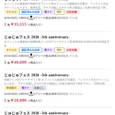
オフィシャル最速先行特典付きアリーナ席オフィシャル最速先行当選分、ペンライト付き
チケットになります。座席未定。子チケ分配しますので本人確認はご自身の身分証で対応
下さい。同時入場、公演中止以外での...
チケエク
認証済み出品者
電チケ
同行
女性名義
26/08/30(日) 15時30分
Kアリーナ横浜(神奈川)
情報源: チケ流
1
￥35,555
（1枚あたり）
枚
じゅじゅフェス 2026 -5th anniversary-
オフィシャル最速先行抽選特典グッズ付アリーナサイド席 座席未定2026年08月26日発送予
定
チケエク
認証済み出品者
電チケ
同行
女性名義
26/08/30(日) 15時30分
Kアリーナ横浜(神奈川)
情報源: チケ流
1
￥40,000
（1枚あたり）
枚
じゅじゅフェス 2026 -5th anniversary-
特典グッズ付アリーナサイド席 オフィシャル最速先行当選分、ペンライト付きチケットに
なります。 子チケ分配しますので本人確認はご自身の身分証で対応下さい。 同時入場、公
演中止以外での返金不可。
即決取引
電チケ
名義なし
26/08/30(日) 15時30分
Kアリーナ横浜(神奈川)
情報源: チケジャム
1
￥20,000
（1枚あたり）
枚
じゅじゅフェス 2026 -5th anniversary-