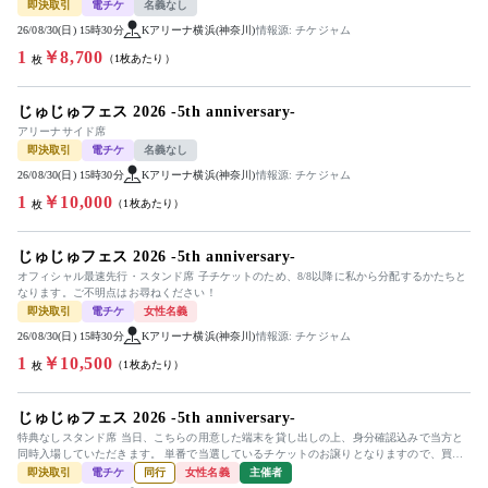
即決取引
電チケ
名義なし
26/08/30(日) 15時30分
Kアリーナ横浜(神奈川)
情報源: チケジャム
1
￥8,700
（1枚あたり）
枚
じゅじゅフェス 2026 -5th anniversary-
アリーナサイド席
即決取引
電チケ
名義なし
26/08/30(日) 15時30分
Kアリーナ横浜(神奈川)
情報源: チケジャム
1
￥10,000
（1枚あたり）
枚
じゅじゅフェス 2026 -5th anniversary-
オフィシャル最速先行・スタンド席 子チケットのため、8/8以降に私から分配するかたちと
なります。ご不明点はお尋ねください！
即決取引
電チケ
女性名義
26/08/30(日) 15時30分
Kアリーナ横浜(神奈川)
情報源: チケジャム
1
￥10,500
（1枚あたり）
枚
じゅじゅフェス 2026 -5th anniversary-
特典なしスタンド席 当日、こちらの用意した端末を貸し出しの上、身分確認込みで当方と
同時入場していただきます。 単番で当選しているチケットのお譲りとなりますので、買い
手へのチケット分配はありませ...
即決取引
電チケ
同行
女性名義
主催者