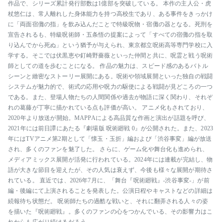
作品で、シリーズ累計発行部数は1億部を突破している。 本作の主人公・虎
杖悠仁は、常人離れした身体能力を持つ高校生であり、ある事件をきっかけ
に「両面宿儺の指」を飲み込んだことで特級呪物・宿儺の器となる。死刑を
宣告されるも、特級呪術師・五条悟の提案によって「すべての宿儺の指を取
り込んでから死ぬ」という猶予が与えられ、東京都立呪術高等専門学校に入
学する。そこでは伏黒恵や釘崎野薔薇といった仲間と共に、呪霊と戦う呪術
師としての道を歩むことになる。 作品の魅力は、スピード感のあるバトル
シーンと緻密なストーリー展開にある。呪術や領域展開といった独自の戦闘
システムが魅力的で、術式の応用や呪力の駆使による戦闘が見どころの一つ
である。また、登場人物たちの人間関係や過去が物語に深く関わり、それぞ
れの葛藤が丁寧に描かれている点も評価が高い。 アニメ化もされており、
2020年より放送が開始。MAPPAによる高品質な作画と演出が話題を呼び、
2021年には前日譚にあたる『劇場版 呪術廻戦 0』が公開された。また、2023
年にはTVアニメ第2期として「懐玉・玉折」編および「渋谷事変」編が放送
され、多くのファンを魅了した。 さらに、ゲーム化や舞台化も進められ、
メディアミックス展開が活発に行われている。2024年には連載が完結し、物
語が大きな節目を迎えたが、その人気は衰えず、今後も様々な展開が期待さ
れている。 直近では、2026年7月に、「舞台『呪術廻戦』-渋谷事変-」が前
編・後編にて上演されることを発表した。公演日程やキャストなどの詳細は
続報待ち状態だ。 呪術師たちの過酷な戦いと、それに翻弄される人々の姿
を描いた『呪術廻戦』。多くのファンの心をつかんでいる、その影響力はこ