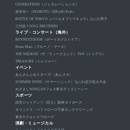
GENERATIONS（ジェネレーションズ）
堂本光一（DOMOTO／旧KinKi Kids）
BATTLE OF TOKYO（バトルオブトウキョウ）
なにわ男子
三代目 J SOUL BROTHERS
ライブ・コンサート（海外）
BOYNEXTDOOR（ボーイネクストドア）
Bruno Mars（ブルーノ・マーズ）
THE WEEKND（ザ・ウィークエンド）
TWS（トゥアス）
TREASURE（トレジャー）
イベント
あんさんぶるスターズ!（あんスタ）
SUMMER SONIC（サマーソニック）
なにわ淀川花火大会
めざましWANGANフェス
東京ディズニーシー
スポーツ
読売ジャイアンツ（巨人）
阪神タイガース
オリックス・バファローズ
千葉ロッテマリーンズ
東京ヤクルトスワローズ
演劇・ミュージカル