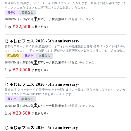
最速先行分 特典なし アリーナサイド席 子チケット分配します。名義はご購入者様になりま
す。クレカまたはコンビニ3時間以内に入金お願いいたします。
電チケ
名義なし
26/08/30(日) 15時30分
Kアリーナ横浜(神奈川)
情報源: チケジャム
1
￥22,500
（1枚あたり）
枚
じゅじゅフェス 2026 -5th anniversary-
特典付アリーナサイド席(最速先行） オフィシャル最速先行当選分 特典ペンライト付きチケ
ットになります。 子チケ分配します 遅刻や入場拒否等など如何なる理由でも、返金は致し
ません。公演中止とな...
即決取引
電チケ
名義なし
26/08/30(日) 15時30分
Kアリーナ横浜(神奈川)
情報源: チケジャム
1
￥23,000
（1枚あたり）
枚
じゅじゅフェス 2026 -5th anniversary-
最速先行 アリーナサイド席 子チケット分配します。名義はご購入者様になります。クレカ
またはコンビニ6時間以内に入金お願いいたします。
電チケ
名義なし
26/08/30(日) 15時30分
Kアリーナ横浜(神奈川)
情報源: チケジャム
1
￥23,500
（1枚あたり）
枚
じゅじゅフェス 2026 -5th anniversary-