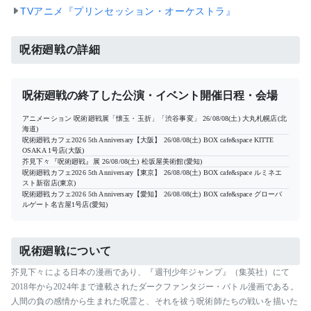
TVアニメ『プリンセッション・オーケストラ』
呪術廻戦の詳細
呪術廻戦の終了した公演・イベント開催日程・会場
アニメーション 呪術廻戦展「懐玉・玉折」「渋谷事変」
26/08/08(土)
大丸札幌店(北
海道)
呪術廻戦カフェ2026 5th Anniversary【大阪】
26/08/08(土)
BOX cafe&space KITTE
OSAKA 1号店(大阪)
芥見下々『呪術廻戦』展
26/08/08(土)
松坂屋美術館(愛知)
呪術廻戦カフェ2026 5th Anniversary【東京】
26/08/08(土)
BOX cafe&space ルミネエ
スト新宿店(東京)
呪術廻戦カフェ2026 5th Anniversary【愛知】
26/08/08(土)
BOX cafe&space グローバ
ルゲート名古屋1号店(愛知)
呪術廻戦について
芥見下々による日本の漫画であり、『週刊少年ジャンプ』（集英社）にて
2018年から2024年まで連載されたダークファンタジー・バトル漫画である。
人間の負の感情から生まれた呪霊と、それを祓う呪術師たちの戦いを描いた