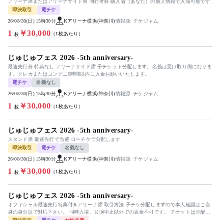
アリーナ席またはアリーナサイド席 同行者枠 購入者（あなた）の個人情報で入場可能です
即決取引
電チケ
26/08/30(日) 15時30分
Kアリーナ横浜(神奈川)
情報源: チケジャム
1
￥30,000
（1枚あたり）
枚
じゅじゅフェス 2026 -5th anniversary-
最速先行分 特典なし アリーナサイド席 子チケット分配します。名義は受け取り側になりま
す。クレカまたはコンビニ6時間以内に入金お願いいたします。
電チケ
名義なし
26/08/30(日) 15時30分
Kアリーナ横浜(神奈川)
情報源: チケジャム
1
￥30,000
（1枚あたり）
枚
じゅじゅフェス 2026 -5th anniversary-
スタンド席 最速先行で当選 ローチケで分配します
即決取引
電チケ
名義なし
26/08/30(日) 15時30分
Kアリーナ横浜(神奈川)
情報源: チケジャム
1
￥30,000
（1枚あたり）
枚
じゅじゅフェス 2026 -5th anniversary-
オフィシャル最速先行特典付きアリーナ席 取引方法 子チケ分配しますので本人確認はご自
身の身分証で対応下さい。 同時入場、公演中止以外での返金不可です。 チケットは分配可
能になり次第、ローチケアプ...