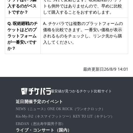
入するのがベス
トも例外ではありませんので、早めに比較
トですか？
して購入することをおすすめします。
Q. 呪術廻戦のチ
A. チケパラでは複数のプラットフォームの
ケットはどのプ
価格を比較できます。一番安い価格が表示
ラットフォーム
されるものをチェックし、リンク先から購
が一番安いです
入してください。
か？
最終更新日26/8/9 14:01
最安値が見つかるチケット比較サイト
近日開催予定のイベント
NEWS（ニュース）
ONE OK ROCK（ワンオクロック）
Kis-My-Ft2（キスマイフットツー）
KEY TO LIT（キテレツ）
EBiDAN（恵比寿学園男子部）
ライブ・コンサート（国内）