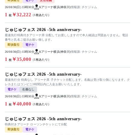
即決取引
電チケ
女性名義
26/08/30(日) 15時30分
Kアリーナ横浜(神奈川)
情報源: チケジャム
1
￥32,222
（1枚あたり）
枚
じゅじゅフェス 2026 -5th anniversary-
最速先行特典付きアリーナ席 分配してお渡ししますので本人確認は問題ありません。電話
番号と氏名ご提示お願い致します。
即決取引
電チケ
26/08/30(日) 15時30分
Kアリーナ横浜(神奈川)
情報源: チケジャム
1
￥35,000
（1枚あたり）
枚
じゅじゅフェス 2026 -5th anniversary-
最速先行分 特典なし アリーナ席 子チケット分配します。名義は受け取り側になります。ク
レカまたはコンビニ3時間以内に入金お願いいたします。
電チケ
名義なし
26/08/30(日) 15時30分
Kアリーナ横浜(神奈川)
情報源: チケジャム
1
￥40,000
（1枚あたり）
枚
じゅじゅフェス 2026 -5th anniversary-
特典付きアリーナ ローソンチケットにて分配
即決取引
電チケ