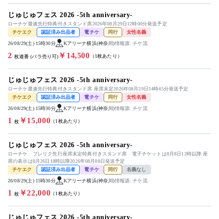
じゅじゅフェス 2026 -5th anniversary-
ローチケ最速先行特典付きスタンド席2026年08月29日12時00分発送予定
チケエク
認証済み出品者
電チケ
同行
女性名義
26/08/29(土) 15時30分
Kアリーナ横浜(神奈川)
情報源: チケ流
2
￥14,500
（1枚あたり）
枚連番 (バラ売り可)
じゅじゅフェス 2026 -5th anniversary-
ローチケ最速先行特典付きスタンド席 座席未定2026年08月29日14時45分発送予定
チケエク
認証済み出品者
電チケ
同行
女性名義
26/08/29(土) 15時30分
Kアリーナ横浜(神奈川)
情報源: チケ流
1
￥15,000
（1枚あたり）
枚
じゅじゅフェス 2026 -5th anniversary-
ローチケ プレリク先行座席未定特典付きスタンド席 電子チケットは8月8日12時以降 座
席の表示は8月26日18時以降2026年08月08日発送予定
チケエク
認証済み出品者
電チケ
同行
名義なし
26/08/29(土) 15時30分
Kアリーナ横浜(神奈川)
情報源: チケ流
1
￥22,000
（1枚あたり）
枚
じゅじゅフェス 2026 -5th anniversary-