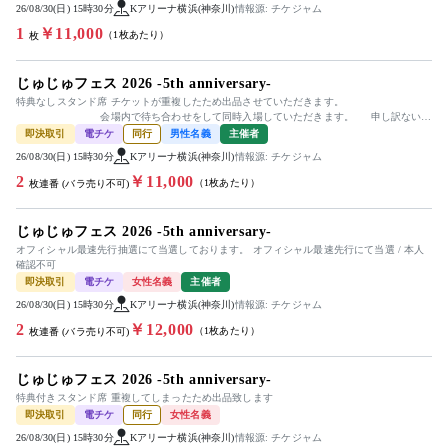
26/08/30(日) 15時30分
Kアリーナ横浜(神奈川)
情報源: チケジャム
1
￥11,000
（1枚あたり）
枚
じゅじゅフェス 2026 -5th anniversary-
特典なしスタンド席 チケットが重複したため出品させていただきます。
会場内で待ち合わせをして同時入場していただきます。 申し訳ないの
ですが、当方が選ばなかった方の席をお譲...
即決取引
電チケ
同行
男性名義
主催者
26/08/30(日) 15時30分
Kアリーナ横浜(神奈川)
情報源: チケジャム
2
￥11,000
（1枚あたり）
枚連番 (バラ売り不可)
じゅじゅフェス 2026 -5th anniversary-
オフィシャル最速先行抽選にて当選しております。 オフィシャル最速先行にて当選 / 本人
確認不可
即決取引
電チケ
女性名義
主催者
26/08/30(日) 15時30分
Kアリーナ横浜(神奈川)
情報源: チケジャム
2
￥12,000
（1枚あたり）
枚連番 (バラ売り不可)
じゅじゅフェス 2026 -5th anniversary-
特典付きスタンド席 重複してしまったため出品致します
即決取引
電チケ
同行
女性名義
26/08/30(日) 15時30分
Kアリーナ横浜(神奈川)
情報源: チケジャム