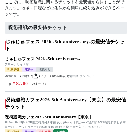
ここでは、呪術廻戦に関するチケットを最安値から探すことがで
きます。地域・日程などの条件から簡単に絞り込みができるペー
ジです。
呪術廻戦の最安値チケット
じゅじゅフェス 2026 -5th anniversary-の最安値チケッ
ト
じゅじゅフェス 2026 -5th anniversary-
アリーナサイド席
即決取引
電チケ
名義なし
26/08/30(日) 15時30分
Kアリーナ横浜(神奈川)
情報源: チケジャム
1
￥8,700
（1枚あたり）
枚
呪術廻戦カフェ2026 5th Anniversary【東京】の最安値
チケット
呪術廻戦カフェ2026 5th Anniversary【東京】
18:00～19:15枠 WEB限定特典付き事前予約 (チケット風カード(全3種) WEB限定特典付き事
前予約 (チケット風カード(全3種))/18:00-19:15枠 用事が入って行けなくな...
即決取引
電チケ
女性名義
主催者