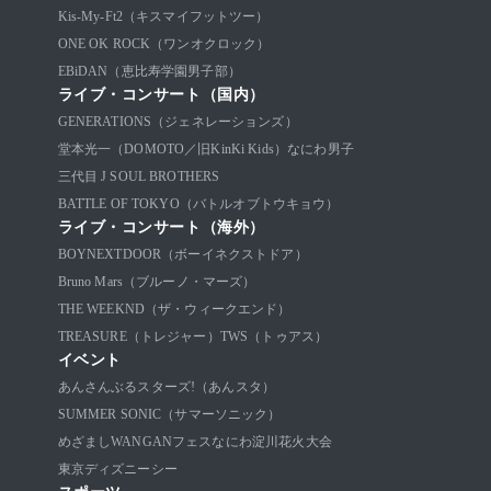
Kis-My-Ft2（キスマイフットツー）
ONE OK ROCK（ワンオクロック）
EBiDAN（恵比寿学園男子部）
ライブ・コンサート（国内）
GENERATIONS（ジェネレーションズ）
堂本光一（DOMOTO／旧KinKi Kids）
なにわ男子
三代目 J SOUL BROTHERS
BATTLE OF TOKYO（バトルオブトウキョウ）
ライブ・コンサート（海外）
BOYNEXTDOOR（ボーイネクストドア）
Bruno Mars（ブルーノ・マーズ）
THE WEEKND（ザ・ウィークエンド）
TREASURE（トレジャー）
TWS（トゥアス）
イベント
あんさんぶるスターズ!（あんスタ）
SUMMER SONIC（サマーソニック）
めざましWANGANフェス
なにわ淀川花火大会
東京ディズニーシー