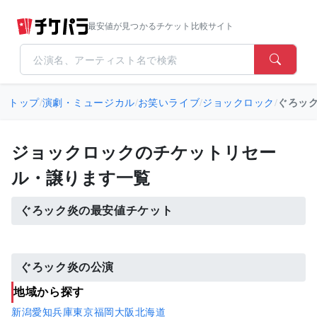
最安値が見つかるチケット比較サイト
トップ
/
演劇・ミュージカル
/
お笑いライブ
/
ジョックロック
/
ぐろッ
ジョックロックのチケットリセー
ル・譲ります一覧
ぐろック炎の最安値チケット
ぐろック炎の公演
地域から探す
新潟
愛知
兵庫
東京
福岡
大阪
北海道