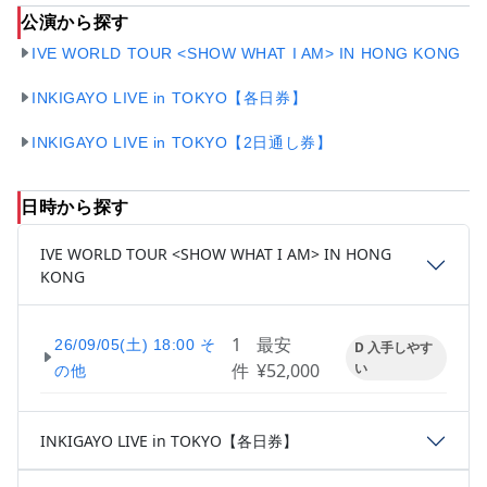
公演から探す
IVE WORLD TOUR <SHOW WHAT I AM> IN HONG KONG
INKIGAYO LIVE in TOKYO【各日券】
INKIGAYO LIVE in TOKYO【2日通し券】
日時から探す
IVE WORLD TOUR <SHOW WHAT I AM> IN HONG
KONG
1
最安
26/09/05(土) 18:00 そ
D 入手しやす
件
¥52,000
い
の他
INKIGAYO LIVE in TOKYO【各日券】