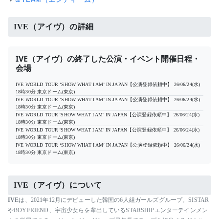
IVE（アイヴ）の詳細
IVE（アイヴ）の終了した公演・イベント開催日程・
会場
IVE WORLD TOUR ‘SHOW WHAT I AM’ IN JAPAN【公演登録依頼中】
26/06/24(水)
18時30分
東京ドーム(東京)
IVE WORLD TOUR ‘SHOW WHAT I AM’ IN JAPAN【公演登録依頼中】
26/06/24(水)
18時30分
東京ドーム(東京)
IVE WORLD TOUR 'SHOW WHAT I AM' IN JAPAN【公演登録依頼中】
26/06/24(水)
18時30分
東京ドーム(東京)
IVE WORLD TOUR 'SHOW WHAT I AM' IN JAPAN【公演登録依頼中】
26/06/24(水)
18時30分
東京ドーム(東京)
IVE WORLD TOUR ‘SHOW WHAT I AM’ IN JAPAN【公演登録依頼中】
26/06/24(水)
18時30分
東京ドーム(東京)
IVE（アイヴ）について
IVE
は、2021年12月にデビューした韓国の6人組ガールズグループ。SISTAR
やBOYFRIEND、宇宙少女らを輩出しているSTARSHIPエンターテインメン