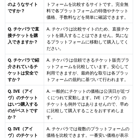
のようなサイト
トフォームを比較するサイトです。完全無
ですか？
料で各プラットフォームの特徴やチケット
価格、手数料などを簡単に確認できます。
Q. チケパラで直
A. チケパラは比較サイトのため、直接チケ
接チケットを購
ットを購入することはできません。気にな
入できますか？
るプラットフォームに移動して購入してく
ださい。
Q. チケパラで紹
A. チケパラは信頼できるチケット販売プラ
介されているチ
ットフォームを比較しています。安心して
ケットは安全で
利用できますが、最終的な取引は各プラッ
すか？
トフォームの規約に基づいて行われます。
Q. IVE（アイ
A. 一般的にチケットの価格は公演日が近づ
ヴ）のチケット
くにつれて変動します。IVE（アイヴ）の
はいつ購入する
チケットも例外ではありませんので、早め
のがベストです
に比較して購入することをおすすめしま
か？
す。
Q. IVE（アイ
A. チケパラでは複数のプラットフォームの
ヴ）のチケット
価格を比較できます。一番安い価格が表示