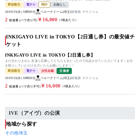
即決取引
電チケ
同行
名義なし
26/09/23(水) 18時00分
ベルーナドーム(埼玉)
情報源: チケジャム
2
￥16,000
（1枚あたり）
枚連番 (バラ売り可)
INKIGAYO LIVE in TOKYO【2日通し券】の最安値チ
ケット
INKIGAYO LIVE in TOKYO【2日通し券】
まだ分かりません 友達と応募してどちらも当たったので出品させていただいてます！お引
き取りしていただける方いたらお願いします！！
即決取引
電チケ
女性名義
主催者
26/09/23(水) 18時00分
ベルーナドーム(埼玉)
情報源: チケジャム
2
￥16,000
（1枚あたり）
枚連番 (バラ売り不可)
IVE（アイヴ）の公演
地域から探す
その他
埼玉