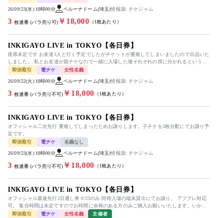
26/09/23(水) 18時00分
ベルーナドーム(埼玉)
情報源: チケジャム
3
￥18,000
（1枚あたり）
枚連番 (バラ売り可)
INKIGAYO LIVE in TOKYO【各日券】
座席未定です お友達3人と行く予定でしたがチケットが重複してしまいましたので出品いた
しました。 私とお友達が親チケなので一緒に入場した後それぞれの席に分かれるという形
になります！ 自名義での入場...
即決取引
電チケ
女性名義
26/09/22(火) 18時00分
ベルーナドーム(埼玉)
情報源: チケジャム
3
￥18,000
（1枚あたり）
枚連番 (バラ売り不可)
INKIGAYO LIVE in TOKYO【各日券】
オフィシャル二次先行 重複してしまったためお譲りします。子チケを3枚分配にてお譲り予
定です。
即決取引
電チケ
名義なし
26/09/23(水) 18時00分
ベルーナドーム(埼玉)
情報源: チケジャム
3
￥18,000
（1枚あたり）
枚連番 (バラ売り不可)
INKIGAYO LIVE in TOKYO【各日券】
オフィシャル最速先行2日通し券 9/23のみ 同時入場の端末貸出にてお譲り。 アプグレ対応
可。 集合時間は未定ですのでお時間に余裕のある方のみご購入お願いいたします。いかな
る理由でも集合時間に...
即決取引
電チケ
女性名義
主催者