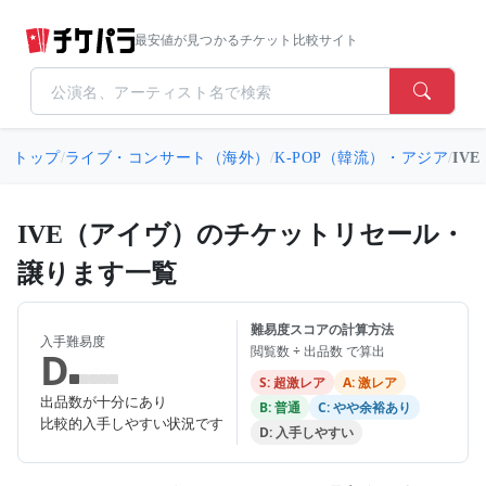
最安値が見つかるチケット比較サイト
トップ
/
ライブ・コンサート（海外）
/
K-POP（韓流）・アジア
/
IV
IVE（アイヴ）のチケットリセール・
譲ります一覧
難易度スコアの計算方法
入手難易度
閲覧数 ÷ 出品数 で算出
D
S: 超激レア
A: 激レア
出品数が十分にあり
B: 普通
C: やや余裕あり
比較的入手しやすい状況です
D: 入手しやすい