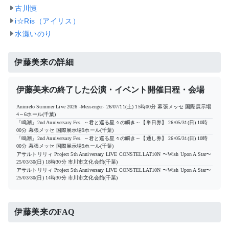
古川慎
i☆Ris（アイリス）
水瀬いのり
伊藤美来の詳細
伊藤美来の終了した公演・イベント開催日程・会場
Animelo Summer Live 2026 -Messenger-
26/07/11(土) 15時00分
幕張メッセ 国際展示場
4～6ホール(千葉)
「鳴潮」2nd Anniversary Fes. ～君と巡る星々の瞬き～【単日券】
26/05/31(日) 10時
00分
幕張メッセ 国際展示場9ホール(千葉)
「鳴潮」2nd Anniversary Fes. ～君と巡る星々の瞬き～【通し券】
26/05/31(日) 10時
00分
幕張メッセ 国際展示場9ホール(千葉)
アサルトリリィ Project 5th Anniversary LIVE CONSTELLAT10N 〜Wish Upon A Star〜
25/03/30(日) 18時30分
市川市文化会館(千葉)
アサルトリリィ Project 5th Anniversary LIVE CONSTELLAT10N 〜Wish Upon A Star〜
25/03/30(日) 14時30分
市川市文化会館(千葉)
伊藤美来のFAQ