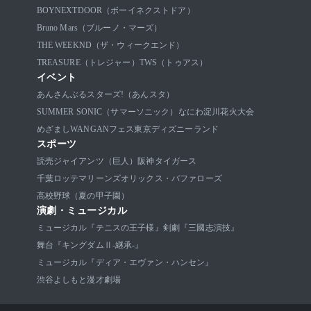
BOYNEXTDOOR（ボーイネクストドア）
Bruno Mars（ブルーノ・マーズ）
THE WEEKND（ザ・ウィークエンド）
TREASURE（トレジャー）
TWS（トゥアス）
イベント
あんさんぶるスターズ!（あんスタ）
SUMMER SONIC（サマーソニック）
なにわ淀川花火大会
めざましWANGANフェス
東京ディズニーランド
スポーツ
読売ジャイアンツ（巨人）
阪神タイガース
千葉ロッテマリーンズ
オリックス・バファローズ
高校野球（夏の甲子園）
演劇・ミュージカル
ミュージカル『テニスの王子様』
剣劇『三國志演技』
舞台『キングダムⅡ-継承-』
ミュージカル『ディア・エヴァン・ハンセン』
渋谷よしもと漫才劇場