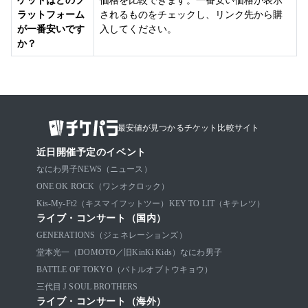
ラットフォーム
されるものをチェックし、リンク先から購
が一番安いです
入してください。
か？
最安値が見つかるチケット比較サイト
近日開催予定のイベント
なにわ男子
NEWS（ニュース）
ONE OK ROCK（ワンオクロック）
Kis-My-Ft2（キスマイフットツー）
KEY TO LIT（キテレツ）
ライブ・コンサート（国内）
GENERATIONS（ジェネレーションズ）
堂本光一（DOMOTO／旧KinKi Kids）
なにわ男子
BATTLE OF TOKYO（バトルオブトウキョウ）
三代目 J SOUL BROTHERS
ライブ・コンサート（海外）