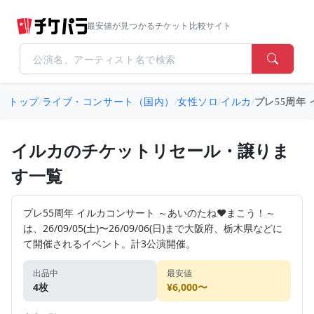
最安値が見つかるチケット比較サイト
トップ
/
ライブ・コンサート（国内）
/
女性ソロ
/
イルカ
/
プレ55周年
イルカのチケットリセール・譲りま
す一覧
プレ55周年 イルカコンサート ～あいのたね❤まこう！～
は、26/09/05(土)〜26/09/06(日)まで大阪府、栃木県などに
て開催されるイベント。計3公演開催。
出品中
最安値
4枚
¥6,000〜