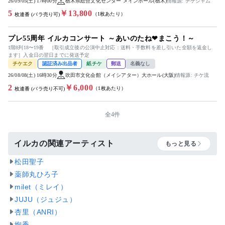
26/09/05(土) 17時00分
栃木県総合文化センター メインホール(栃木)
情報源: チケジャム
5
￥13,800
（1枚あたり）
枚連番 (バラ売り可)
プレ55周年 イルカコンサート ～あいのたね❤まこう！～
1階8列18〜19番 ［取引成立後の公演中止対応：送料・手数料を差し引いた全額を返金し
ます］入金日の翌日までに発送予定
チケエク
認証済み出品者
紙チケ
郵送
名義なし
26/08/08(土) 16時30分
吹田市文化会館（メイシアター）大ホール(大阪)
情報源: チケ流
2
￥6,000
（1枚あたり）
枚連番 (バラ売り不可)
全4件
イルカの関連アーティスト
もっと見る
松田聖子
薬師丸ひろ子
milet（ミレイ）
JUJU（ジュジュ）
杏里（ANRI）
絢香