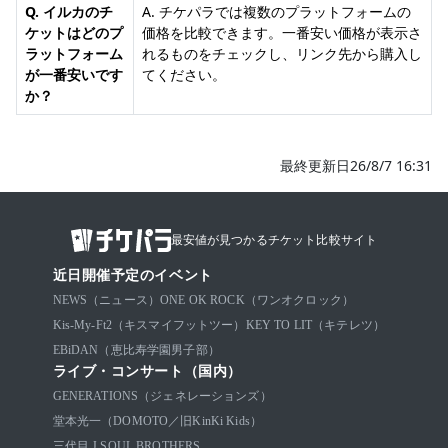
Q. イルカのチ
A. チケパラでは複数のプラットフォームの
ケットはどのプ
価格を比較できます。一番安い価格が表示さ
ラットフォーム
れるものをチェックし、リンク先から購入し
が一番安いです
てください。
か？
最終更新日26/8/7 16:31
最安値が見つかるチケット比較サイト
近日開催予定のイベント
NEWS（ニュース）
ONE OK ROCK（ワンオクロック）
Kis-My-Ft2（キスマイフットツー）
KEY TO LIT（キテレツ）
EBiDAN（恵比寿学園男子部）
ライブ・コンサート（国内）
GENERATIONS（ジェネレーションズ）
堂本光一（DOMOTO／旧KinKi Kids）
三代目 J SOUL BROTHERS