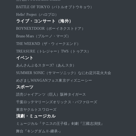
BATTLE OF TOKYO（バトルオブトウキョウ）
Hello! Project（ハロプロ）
ライブ・コンサート（海外）
BOYNEXTDOOR（ボーイネクストドア）
Bruno Mars（ブルーノ・マーズ）
THE WEEKND（ザ・ウィークエンド）
TREASURE（トレジャー）
TWS（トゥアス）
イベント
あんさんぶるスターズ!（あんスタ）
SUMMER SONIC（サマーソニック）
なにわ淀川花火大会
めざましWANGANフェス
東京ディズニーシー
スポーツ
読売ジャイアンツ（巨人）
阪神タイガース
千葉ロッテマリーンズ
オリックス・バファローズ
東京ヤクルトスワローズ
演劇・ミュージカル
ミュージカル『テニスの王子様』
剣劇『三國志演技』
舞台『キングダムⅡ-継承-』