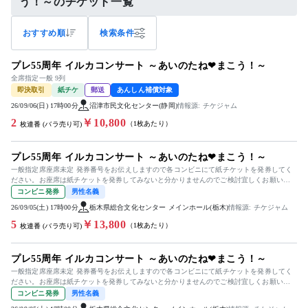
う！～のチケット一覧
おすすめ順
検索条件
プレ55周年 イルカコンサート ～あいのたね❤まこう！～
全席指定一般 9列
即決取引
紙チケ
郵送
あんしん補償対象
26/09/06(日) 17時00分
沼津市民文化センター(静岡)
情報源: チケジャム
2
￥10,800
（1枚あたり）
枚連番 (バラ売り可)
プレ55周年 イルカコンサート ～あいのたね❤まこう！～
一般指定席座席未定 発券番号をお伝えしますので各コンビニにて紙チケットを発券してく
ださい。お座席は紙チケットを発券してみないと分かりませんのでご検討宜しくお願い致
します。
コンビニ発券
男性名義
26/09/05(土) 17時00分
栃木県総合文化センター メインホール(栃木)
情報源: チケジャム
5
￥13,800
（1枚あたり）
枚連番 (バラ売り可)
プレ55周年 イルカコンサート ～あいのたね❤まこう！～
一般指定席座席未定 発券番号をお伝えしますので各コンビニにて紙チケットを発券してく
ださい。お座席は紙チケットを発券してみないと分かりませんのでご検討宜しくお願い致
します。
コンビニ発券
男性名義