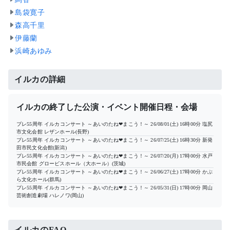
島袋寛子
森高千里
伊藤蘭
浜崎あゆみ
イルカの詳細
イルカの終了した公演・イベント開催日程・会場
プレ55周年 イルカコンサート ～あいのたね❤まこう！～
26/08/01(土) 16時00分
塩尻
市文化会館 レザンホール(長野)
プレ55周年 イルカコンサート ～あいのたね❤まこう！～
26/07/25(土) 16時30分
新発
田市民文化会館(新潟)
プレ55周年 イルカコンサート ～あいのたね❤まこう！～
26/07/20(月) 17時00分
水戸
市民会館 グロービスホール（大ホール）(茨城)
プレ55周年 イルカコンサート ～あいのたね❤まこう！～
26/06/27(土) 17時00分
かぶ
ら文化ホール(群馬)
プレ55周年 イルカコンサート ～あいのたね❤まこう！～
26/05/31(日) 17時00分
岡山
芸術創造劇場 ハレノワ(岡山)
イルカのFAQ