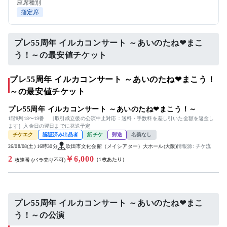
座席種別
指定席
プレ55周年 イルカコンサート ～あいのたね❤まこ
う！～の最安値チケット
プレ55周年 イルカコンサート ～あいのたね❤まこう！
～の最安値チケット
プレ55周年 イルカコンサート ～あいのたね❤まこう！～
1階8列18〜19番 ［取引成立後の公演中止対応：送料・手数料を差し引いた全額を返金し
ます］入金日の翌日までに発送予定
チケエク
認証済み出品者
紙チケ
郵送
名義なし
26/08/08(土) 16時30分
吹田市文化会館（メイシアター）大ホール(大阪)
情報源: チケ流
2
￥6,000
（1枚あたり）
枚連番 (バラ売り不可)
プレ55周年 イルカコンサート ～あいのたね❤まこ
う！～の公演