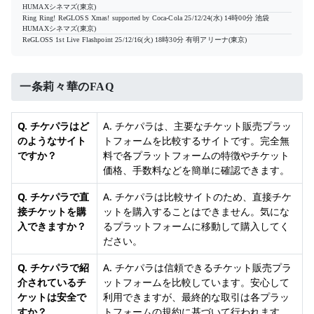
HUMAXシネマズ(東京)
Ring Ring! ReGLOSS Xmas! supported by Coca-Cola
25/12/24(水) 14時00分
池袋
HUMAXシネマズ(東京)
ReGLOSS 1st Live Flashpoint
25/12/16(火) 18時30分
有明アリーナ(東京)
一条莉々華のFAQ
Q. チケパラはど
A. チケパラは、主要なチケット販売プラッ
のようなサイト
トフォームを比較するサイトです。完全無
ですか？
料で各プラットフォームの特徴やチケット
価格、手数料などを簡単に確認できます。
Q. チケパラで直
A. チケパラは比較サイトのため、直接チケ
接チケットを購
ットを購入することはできません。気にな
入できますか？
るプラットフォームに移動して購入してく
ださい。
Q. チケパラで紹
A. チケパラは信頼できるチケット販売プラ
介されているチ
ットフォームを比較しています。安心して
ケットは安全で
利用できますが、最終的な取引は各プラッ
すか？
トフォームの規約に基づいて行われます。