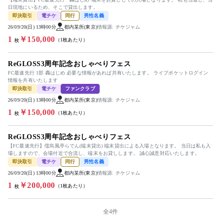
日現地にいるため、そこで貸出します。
即決取引
電チケ
同行
男性名義
26/09/20(日) 13時00分
都内某所(東京)
情報源: チケジャム
1
￥150,000
（1枚あたり）
枚
ReGLOSS3周年記念おしゃべりフェス
FC最速先行 1部 轟はじめ 必要な情報があれば共有いたします。 ライブポケットログイン
情報を共有いたします
即決取引
電チケ
ファンクラブ
26/09/20(日) 13時00分
都内某所(東京)
情報源: チケジャム
1
￥150,000
（1枚あたり）
枚
ReGLOSS3周年記念おしゃべりフェス
【FC最速先行】儒烏風亭らでん(端末貸出) 端末貸出による入場となります。 当日は私も入
場しますので、会場付近で合流し、端末をお貸しします。 誠心誠意対応いたします。
即決取引
電チケ
同行
男性名義
26/09/20(日) 13時00分
都内某所(東京)
情報源: チケジャム
1
￥200,000
（1枚あたり）
枚
全4件