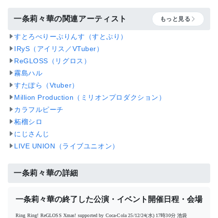
一条莉々華の関連アーティスト
もっと見る
すとろべりーぷりんす（すとぷり）
IRyS（アイリス／VTuber）
ReGLOSS（リグロス）
霧島ハル
すたぽら（Vtuber）
Million Production（ミリオンプロダクション）
カラフルピーチ
柘榴シロ
にじさんじ
LIVE UNION（ライブユニオン）
一条莉々華の詳細
一条莉々華の終了した公演・イベント開催日程・会場
Ring Ring! ReGLOSS Xmas! supported by Coca-Cola
25/12/24(水) 17時30分
池袋