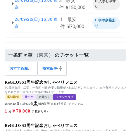
3
最安
26/09/20(日) 13:00 東
D 入手しやす
件
¥150,000
い
京
1
最安
26/09/20(日) 16:30 東
C やや余裕あ
件
¥70,000
り
京
一条莉々華
（東京）
のチケット一覧
おすすめ順
検索条件
ReGLOSS3周年記念おしゃべりフェス
FC最速先行 二部 一条莉々華 必要な情報があれば共有いたします。 また有料オプション
を必要とする場合はそれ含め対応いたします。
即決取引
電チケ
名義なし
ファンクラブ
26/09/20(日) 16時30分
都内某所(東京)
情報源: チケジャム
1
￥70,000
（1枚あたり）
枚
ReGLOSS3周年記念おしゃべりフェス
【端末貸出】FC最速先行 轟はじめ 端末をお貸ししての入場となります。 私も当選し、当