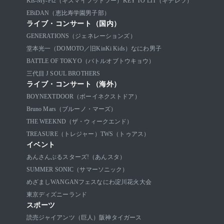
Kis-My-Ft2（キスマイフットツー）
KEY TO LIT（キテレツ）
EBiDAN（恵比寿学園男子部）
ライブ・コンサート（国内）
GENERATIONS（ジェネレーションズ）
堂本光一（DOMOTO／旧KinKi Kids）
なにわ男子
BATTLE OF TOKYO（バトルオブトウキョウ）
三代目 J SOUL BROTHERS
ライブ・コンサート（海外）
BOYNEXTDOOR（ボーイネクストドア）
Bruno Mars（ブルーノ・マーズ）
THE WEEKND（ザ・ウィークエンド）
TREASURE（トレジャー）
TWS（トゥアス）
イベント
あんさんぶるスターズ!（あんスタ）
SUMMER SONIC（サマーソニック）
めざましWANGANフェス
なにわ淀川花火大会
東京ディズニーランド
スポーツ
読売ジャイアンツ（巨人）
阪神タイガース