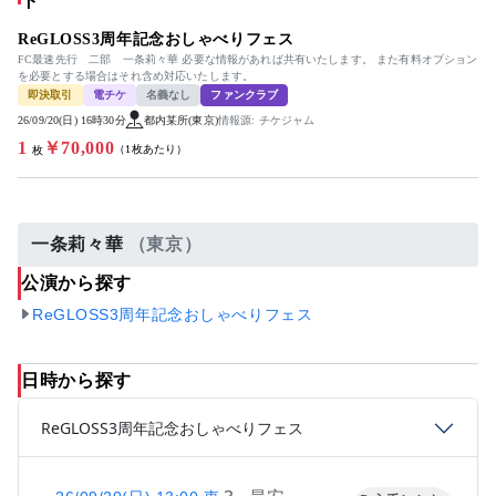
ト
ReGLOSS3周年記念おしゃべりフェス
FC最速先行 二部 一条莉々華 必要な情報があれば共有いたします。 また有料オプション
を必要とする場合はそれ含め対応いたします。
即決取引
電チケ
名義なし
ファンクラブ
26/09/20(日) 16時30分
都内某所(東京)
情報源: チケジャム
1
￥70,000
（1枚あたり）
枚
一条莉々華
（東京）
公演から探す
ReGLOSS3周年記念おしゃべりフェス
日時から探す
ReGLOSS3周年記念おしゃべりフェス