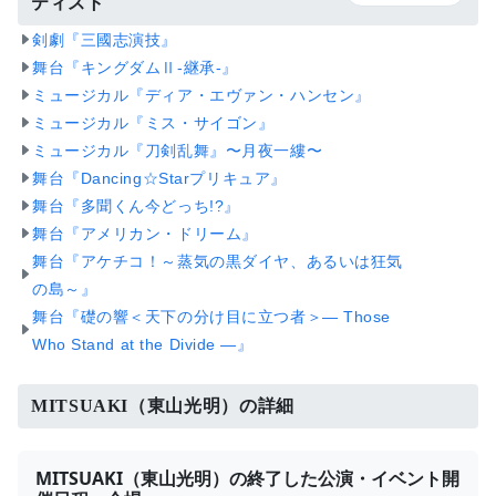
ティスト
剣劇『三國志演技』
舞台『キングダムⅡ-継承-』
ミュージカル『ディア・エヴァン・ハンセン』
ミュージカル『ミス・サイゴン』
ミュージカル『刀剣乱舞』〜月夜一縷〜
舞台『Dancing☆Starプリキュア』
舞台『多聞くん今どっち!?』
舞台『アメリカン・ドリーム』
舞台『アケチコ！～蒸気の黒ダイヤ、あるいは狂気
の島～』
舞台『礎の響＜天下の分け目に立つ者＞― Those
Who Stand at the Divide ―』
MITSUAKI（東山光明）の詳細
MITSUAKI（東山光明）の終了した公演・イベント開