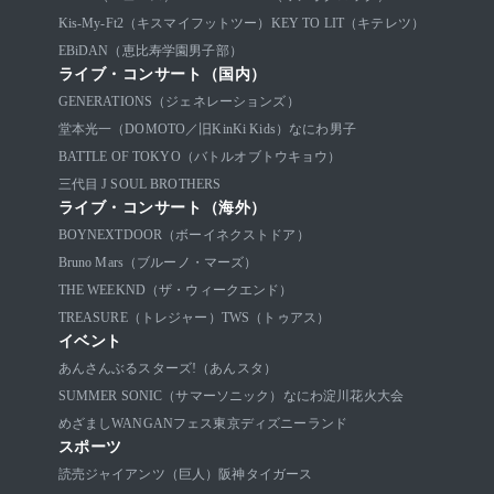
Kis-My-Ft2（キスマイフットツー）
KEY TO LIT（キテレツ）
EBiDAN（恵比寿学園男子部）
ライブ・コンサート（国内）
GENERATIONS（ジェネレーションズ）
堂本光一（DOMOTO／旧KinKi Kids）
なにわ男子
BATTLE OF TOKYO（バトルオブトウキョウ）
三代目 J SOUL BROTHERS
ライブ・コンサート（海外）
BOYNEXTDOOR（ボーイネクストドア）
Bruno Mars（ブルーノ・マーズ）
THE WEEKND（ザ・ウィークエンド）
TREASURE（トレジャー）
TWS（トゥアス）
イベント
あんさんぶるスターズ!（あんスタ）
SUMMER SONIC（サマーソニック）
なにわ淀川花火大会
めざましWANGANフェス
東京ディズニーランド
スポーツ
読売ジャイアンツ（巨人）
阪神タイガース