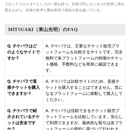
でなくクリエイターとしての一面も持つ。兄弟で同じエンタメの世界に身を
置きながら、自身の歌声と舞台表現で独自の道を築いている。
MITSUAKI（東山光明）のFAQ
Q. チケパラはど
A. チケパラは、主要なチケット販売プラ
のようなサイトで
ットフォームを比較するサイトです。完全
すか？
無料で各プラットフォームの特徴やチケッ
ト価格、手数料などを簡単に確認できま
す。
Q. チケパラで直
A. チケパラは比較サイトのため、直接チ
接チケットを購入
ケットを購入することはできません。気に
できますか？
なるプラットフォームに移動して購入して
ください。
Q. チケパラで紹
A. チケパラは信頼できるチケット販売プ
介されているチケ
ラットフォームを比較しています。安心し
ットは安全です
て利用できますが、最終的な取引は各プラ
か？
ットフォームの規約に基づいて行われま