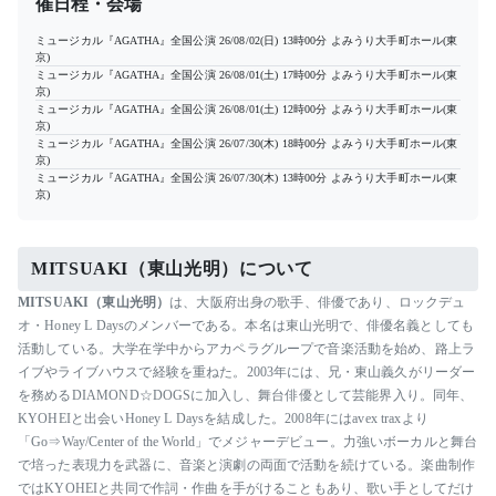
催日程・会場
ミュージカル『AGATHA』全国公演
26/08/02(日) 13時00分
よみうり大手町ホール(東
京)
ミュージカル『AGATHA』全国公演
26/08/01(土) 17時00分
よみうり大手町ホール(東
京)
ミュージカル『AGATHA』全国公演
26/08/01(土) 12時00分
よみうり大手町ホール(東
京)
ミュージカル『AGATHA』全国公演
26/07/30(木) 18時00分
よみうり大手町ホール(東
京)
ミュージカル『AGATHA』全国公演
26/07/30(木) 13時00分
よみうり大手町ホール(東
京)
MITSUAKI（東山光明）について
MITSUAKI（東山光明）
は、大阪府出身の歌手、俳優であり、ロックデュ
オ・Honey L Daysのメンバーである。本名は東山光明で、俳優名義としても
活動している。大学在学中からアカペラグループで音楽活動を始め、路上ラ
イブやライブハウスで経験を重ねた。2003年には、兄・東山義久がリーダー
を務めるDIAMOND☆DOGSに加入し、舞台俳優として芸能界入り。同年、
KYOHEIと出会いHoney L Daysを結成した。2008年にはavex traxより
「Go⇒Way/Center of the World」でメジャーデビュー。力強いボーカルと舞台
で培った表現力を武器に、音楽と演劇の両面で活動を続けている。楽曲制作
ではKYOHEIと共同で作詞・作曲を手がけることもあり、歌い手としてだけ