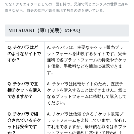
でなくクリエイターとしての一面も持つ。兄弟で同じエンタメの世界に身を
置きながら、自身の歌声と舞台表現で独自の道を築いている。
MITSUAKI（東山光明）のFAQ
Q. チケパラはど
A. チケパラは、主要なチケット販売プラ
のようなサイトで
ットフォームを比較するサイトです。完全
すか？
無料で各プラットフォームの特徴やチケッ
ト価格、手数料などを簡単に確認できま
す。
Q. チケパラで直
A. チケパラは比較サイトのため、直接チ
接チケットを購入
ケットを購入することはできません。気に
できますか？
なるプラットフォームに移動して購入して
ください。
Q. チケパラで紹
A. チケパラは信頼できるチケット販売プ
介されているチケ
ラットフォームを比較しています。安心し
ットは安全です
て利用できますが、最終的な取引は各プラ
か？
ットフォームの規約に基づいて行われま