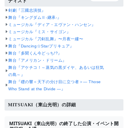
ティスト
剣劇『三國志演技』
舞台『キングダムⅡ-継承-』
ミュージカル『ディア・エヴァン・ハンセン』
ミュージカル『ミス・サイゴン』
ミュージカル『刀剣乱舞』〜月夜一縷〜
舞台『Dancing☆Starプリキュア』
舞台『多聞くん今どっち!?』
舞台『アメリカン・ドリーム』
舞台『アケチコ！～蒸気の黒ダイヤ、あるいは狂気
の島～』
舞台『礎の響＜天下の分け目に立つ者＞― Those
Who Stand at the Divide ―』
MITSUAKI（東山光明）の詳細
MITSUAKI（東山光明）の終了した公演・イベント開