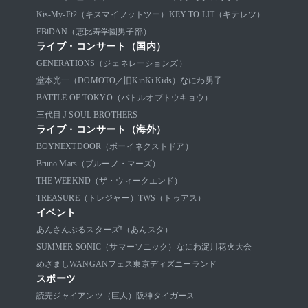
Kis-My-Ft2（キスマイフットツー）
KEY TO LIT（キテレツ）
EBiDAN（恵比寿学園男子部）
ライブ・コンサート（国内）
GENERATIONS（ジェネレーションズ）
堂本光一（DOMOTO／旧KinKi Kids）
なにわ男子
BATTLE OF TOKYO（バトルオブトウキョウ）
三代目 J SOUL BROTHERS
ライブ・コンサート（海外）
BOYNEXTDOOR（ボーイネクストドア）
Bruno Mars（ブルーノ・マーズ）
THE WEEKND（ザ・ウィークエンド）
TREASURE（トレジャー）
TWS（トゥアス）
イベント
あんさんぶるスターズ!（あんスタ）
SUMMER SONIC（サマーソニック）
なにわ淀川花火大会
めざましWANGANフェス
東京ディズニーランド
スポーツ
読売ジャイアンツ（巨人）
阪神タイガース