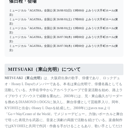
催日程・会場
ミュージカル『AGATHA』全国公演
26/08/02(日) 13時00分
よみうり大手町ホール(東
京)
ミュージカル『AGATHA』全国公演
26/08/01(土) 17時00分
よみうり大手町ホール(東
京)
ミュージカル『AGATHA』全国公演
26/08/01(土) 12時00分
よみうり大手町ホール(東
京)
ミュージカル『AGATHA』全国公演
26/07/30(木) 18時00分
よみうり大手町ホール(東
京)
ミュージカル『AGATHA』全国公演
26/07/30(木) 13時00分
よみうり大手町ホール(東
京)
MITSUAKI（東山光明）について
MITSUAKI（東山光明）
は、大阪府出身の歌手、俳優であり、ロックデュ
オ・Honey L Daysのメンバーである。本名は東山光明で、俳優名義としても
活動している。大学在学中からアカペラグループで音楽活動を始め、路上ラ
イブやライブハウスで経験を重ねた。2003年には、兄・東山義久がリーダー
を務めるDIAMOND☆DOGSに加入し、舞台俳優として芸能界入り。同年、
KYOHEIと出会いHoney L Daysを結成した。2008年にはavex traxより
「Go⇒Way/Center of the World」でメジャーデビュー。力強いボーカルと舞台
で培った表現力を武器に、音楽と演劇の両面で活動を続けている。楽曲制作
ではKYOHEIと共同で作詞・作曲を手がけることもあり、歌い手としてだけ