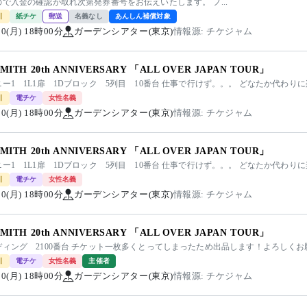
で入金の確認が取れ次第発券番号をお伝えいたします。 フ...
引
紙チケ
郵送
名義なし
あんしん補償対象
/10(月) 18時00分
ガーデンシアター(東京)
情報源: チケジャム
SMITH 20th ANNIVERSARY 「ALL OVER JAPAN TOUR」
ー1 1L1扉 1Dブロック 5列目 10番台 仕事で行けず。。。 どなたか代わ
引
電チケ
女性名義
/10(月) 18時00分
ガーデンシアター(東京)
情報源: チケジャム
SMITH 20th ANNIVERSARY 「ALL OVER JAPAN TOUR」
ー1 1L1扉 1Dブロック 5列目 10番台 仕事で行けず。。。 どなたか代わ
引
電チケ
女性名義
/10(月) 18時00分
ガーデンシアター(東京)
情報源: チケジャム
SMITH 20th ANNIVERSARY 「ALL OVER JAPAN TOUR」
ディング 2100番台 チケット一枚多くとってしまったため出品します！よろしく
引
電チケ
女性名義
主催者
/10(月) 18時00分
ガーデンシアター(東京)
情報源: チケジャム