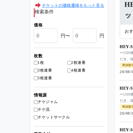
H
チケットの価格遷移をもっと見る
検索条件
ッ
価格
お
円〜
円
HEY-
〜11
枚数
だき、端
1枚
2枚連番
即決取
3枚連番
4枚連番
26/08
5枚連番
HEY-
〜11
情報源
だき、端
チケジャム
即決取
チケ流
26/08
チケットサークル
HEY-