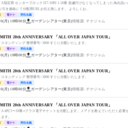
A指定席 センターブロック1E7-10列 1-18番 急遽行けなくなってしまった為出
り引き連絡にて分配用URLお伝え致します。 よろしくお...
引
電チケ
男性名義
/10(月) 18時00分
ガーデンシアター(東京)
情報源: チケジャム
SMITH 20th ANNIVERSARY 「ALL OVER JAPAN TOUR」
スタンディング 整理番号~3000 すぐに分配いたします。
引
電チケ
男性名義
/10(月) 18時00分
ガーデンシアター(東京)
情報源: チケジャム
SMITH 20th ANNIVERSARY 「ALL OVER JAPAN TOUR」
スタンディング 整理番号~3000 すぐに分配いたします。
引
電チケ
男性名義
/10(月) 18時00分
ガーデンシアター(東京)
情報源: チケジャム
SMITH 20th ANNIVERSARY 「ALL OVER JAPAN TOUR」
A 4列 5〜10番 eプラス電子チケットを分配します。メアドを教えていただく必要
します。
引
電チケ
男性名義