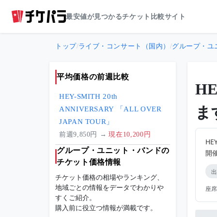
最安値が見つかるチケット比較サイト
トップ
/
ライブ・コンサート（国内）
/
グループ・ユ
平均価格の前週比較
H
HEY-SMITH 20th
ま
ANNIVERSARY 「ALL OVER
JAPAN TOUR」
前週9,850円 →
現在10,200円
HE
グループ・ユニット・バンドの
開
チケット価格情報
出
チケット価格の相場やランキング、
地域ごとの情報をデータでわかりや
座席
すくご紹介。
購入前に役立つ情報が満載です。