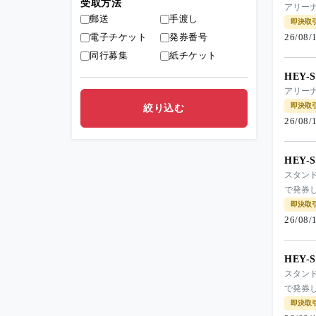
受取方法
アリー
郵送
手渡し
即決取
電子チケット
発券番号
26/08
同行募集
紙チケット
HEY-
アリー
即決取
26/08
HEY-
スタン
で発券
即決取
26/08
HEY-
スタン
で発券
即決取