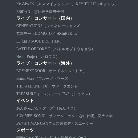
Kis-My-Ft2（キスマイフットツー）
KEY TO LIT（キテレツ）
EBiDAN（恵比寿学園男子部）
ライブ・コンサート（国内）
GENERATIONS（ジェネレーションズ）
堂本光一（DOMOTO／旧KinKi Kids）
三代目 J SOUL BROTHERS
BATTLE OF TOKYO（バトルオブトウキョウ）
Hello! Project（ハロプロ）
ライブ・コンサート（海外）
BOYNEXTDOOR（ボーイネクストドア）
Bruno Mars（ブルーノ・マーズ）
THE WEEKND（ザ・ウィークエンド）
TREASURE（トレジャー）
TWS（トゥアス）
イベント
あんさんぶるスターズ!（あんスタ）
SUMMER SONIC（サマーソニック）
なにわ淀川花火大会
めざましWANGANフェス
東京ディズニーシー
スポーツ
読売ジャイアンツ（巨人）
阪神タイガース