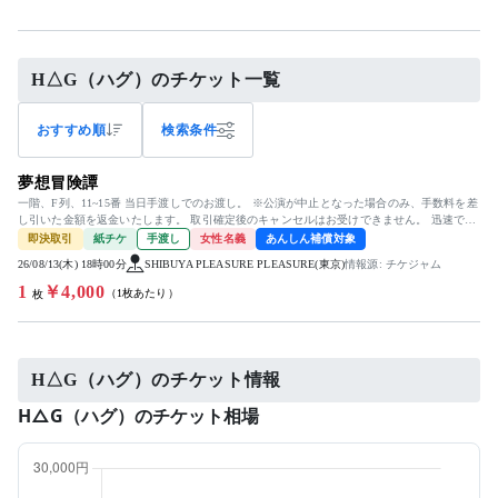
H△G（ハグ）のチケット一覧
おすすめ順
検索条件
夢想冒険譚
一階、F列、11~15番 当日手渡しでのお渡し。 ※公演が中止となった場合のみ、手数料を差
し引いた金額を返金いたします。 取引確定後のキャンセルはお受けできません。 迅速で丁
寧な対応を心がけ...
即決取引
紙チケ
手渡し
女性名義
あんしん補償対象
26/08/13(木) 18時00分
SHIBUYA PLEASURE PLEASURE(東京)
情報源: チケジャム
1
￥4,000
（1枚あたり）
枚
H△G（ハグ）のチケット情報
H△G（ハグ）のチケット相場