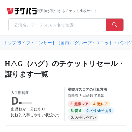
最安値が見つかるチケット比較サイト
トップ
/
ライブ・コンサート（国内）
/
グループ・ユニット・バンド
/
H△G（ハグ）のチケットリセール・
譲ります一覧
難易度スコアの計算方法
入手難易度
閲覧数 ÷ 出品数 で算出
D
S: 超激レア
A: 激レア
出品数が十分にあり
B: 普通
C: やや余裕あり
比較的入手しやすい状況です
D: 入手しやすい