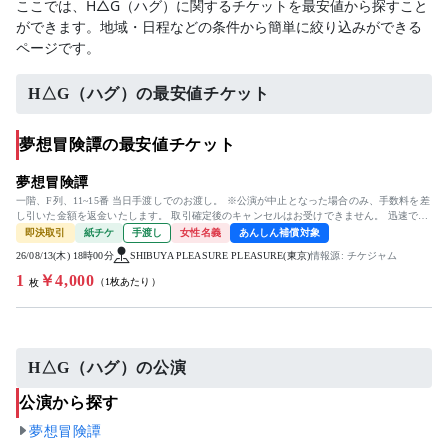
ここでは、H△G（ハグ）に関するチケットを最安値から探すこと
ができます。地域・日程などの条件から簡単に絞り込みができる
ページです。
H△G（ハグ）の最安値チケット
夢想冒険譚の最安値チケット
夢想冒険譚
一階、F列、11~15番 当日手渡しでのお渡し。 ※公演が中止となった場合のみ、手数料を差
し引いた金額を返金いたします。 取引確定後のキャンセルはお受けできません。 迅速で丁
寧な対応を心がけ...
即決取引
紙チケ
手渡し
女性名義
あんしん補償対象
26/08/13(木) 18時00分
SHIBUYA PLEASURE PLEASURE(東京)
情報源: チケジャム
1
￥4,000
（1枚あたり）
枚
H△G（ハグ）の公演
公演から探す
夢想冒険譚