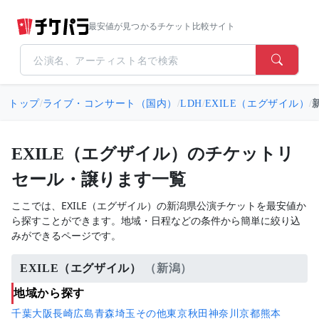
最安値が見つかるチケット比較サイト
トップ
/
ライブ・コンサート（国内）
/
LDH
/
EXILE（エグザイル）
/
EXILE（エグザイル）のチケットリ
セール・譲ります一覧
ここでは、EXILE（エグザイル）の新潟県公演チケットを最安値か
ら探すことができます。地域・日程などの条件から簡単に絞り込
みができるページです。
EXILE（エグザイル）
（新潟）
地域から探す
千葉
大阪
長崎
広島
青森
埼玉
その他
東京
秋田
神奈川
京都
熊本