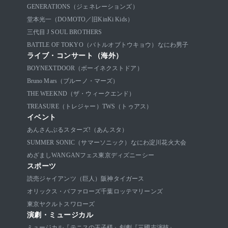
GENERATIONS（ジェネレーションズ）
堂本光一（DOMOTO／旧KinKi Kids）
三代目 J SOUL BROTHERS
BATTLE OF TOKYO（バトルオブトウキョウ）
なにわ男子
ライブ・コンサート（海外）
BOYNEXTDOOR（ボーイネクストドア）
Bruno Mars（ブルーノ・マーズ）
THE WEEKND（ザ・ウィークエンド）
TREASURE（トレジャー）
TWS（トゥアス）
イベント
あんさんぶるスターズ!（あんスタ）
SUMMER SONIC（サマーソニック）
なにわ淀川花火大会
めざましWANGANフェス
東京ディズニーシー
スポーツ
読売ジャイアンツ（巨人）
阪神タイガース
オリックス・バファローズ
千葉ロッテマリーンズ
東京ヤクルトスワローズ
演劇・ミュージカル
ミュージカル『テニスの王子様』
剣劇『三國志演技』