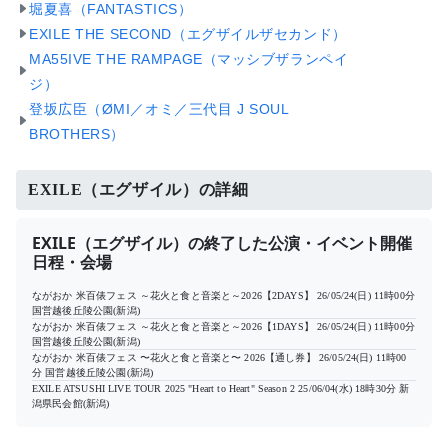
堀夏喜（FANTASTICS）
EXILE THE SECOND（エグザイルザセカンド）
MA55IVE THE RAMPAGE（マッシブザランペイ
ジ）
登坂広臣（ØMI／オミ／三代目 J SOUL
BROTHERS）
EXILE（エグザイル）の詳細
EXILE（エグザイル）の終了した公演・イベント開催
日程・会場
ながおか 米百俵フェス ～花火と食と音楽と～2026【2DAYS】
26/05/24(日) 11時00分
国営越後丘陵公園(新潟)
ながおか 米百俵フェス ～花火と食と音楽と～2026【1DAYS】
26/05/24(日) 11時00分
国営越後丘陵公園(新潟)
ながおか 米百俵フェス 〜花火と食と音楽と〜 2026【通し券】
26/05/24(日) 11時00
分
国営越後丘陵公園(新潟)
EXILE ATSUSHI LIVE TOUR 2025 "Heart to Heart" Season 2
25/06/04(水) 18時30分
新
潟県民会館(新潟)