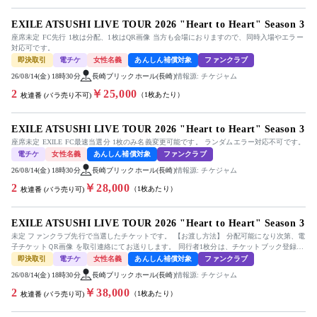
EXILE ATSUSHI LIVE TOUR 2026 "Heart to Heart" Season 3
座席未定 FC先行 1枚は分配、1枚はQR画像 当方も会場におりますので、同時入場やエラー
対応可です。
即決取引
電チケ
女性名義
あんしん補償対象
ファンクラブ
26/08/14(金) 18時30分
長崎ブリックホール(長崎)
情報源: チケジャム
2
￥25,000
（1枚あたり）
枚連番 (バラ売り不可)
EXILE ATSUSHI LIVE TOUR 2026 "Heart to Heart" Season 3
座席未定 EXILE FC最速当選分 1枚のみ名義変更可能です。 ランダムエラー対応不可です。
電チケ
女性名義
あんしん補償対象
ファンクラブ
26/08/14(金) 18時30分
長崎ブリックホール(長崎)
情報源: チケジャム
2
￥28,000
（1枚あたり）
枚連番 (バラ売り可)
EXILE ATSUSHI LIVE TOUR 2026 "Heart to Heart" Season 3
未定 ファンクラブ先行で当選したチケットです。 【お渡し方法】 分配可能になり次第、電
子チケットＱR画像 を取引連絡にてお送りします。 同行者1枚分は、チケットブック登録の
メールアドレスへお送...
即決取引
電チケ
女性名義
あんしん補償対象
ファンクラブ
26/08/14(金) 18時30分
長崎ブリックホール(長崎)
情報源: チケジャム
2
￥38,000
（1枚あたり）
枚連番 (バラ売り可)