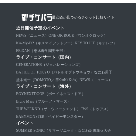
最安値が見つかるチケット比較サイト
近日開催予定のイベント
NEWS（ニュース）
ONE OK ROCK（ワンオクロック）
Kis-My-Ft2（キスマイフットツー）
KEY TO LIT（キテレツ）
EBiDAN（恵比寿学園男子部）
ライブ・コンサート（国内）
GENERATIONS（ジェネレーションズ）
BATTLE OF TOKYO（バトルオブトウキョウ）
なにわ男子
堂本光一（DOMOTO／旧KinKi Kids）
NEWS（ニュース）
ライブ・コンサート（海外）
BOYNEXTDOOR（ボーイネクストドア）
Bruno Mars（ブルーノ・マーズ）
THE WEEKND（ザ・ウィークエンド）
TWS（トゥアス）
BABYMONSTER（ベイビーモンスター）
イベント
SUMMER SONIC（サマーソニック）
なにわ淀川花火大会