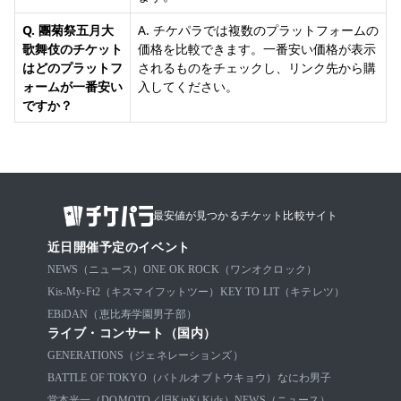
Q. 團菊祭五月大
A. チケパラでは複数のプラットフォームの
歌舞伎のチケット
価格を比較できます。一番安い価格が表示
はどのプラットフ
されるものをチェックし、リンク先から購
ォームが一番安い
入してください。
ですか？
最安値が見つかるチケット比較サイト
近日開催予定のイベント
NEWS（ニュース）
ONE OK ROCK（ワンオクロック）
Kis-My-Ft2（キスマイフットツー）
KEY TO LIT（キテレツ）
EBiDAN（恵比寿学園男子部）
ライブ・コンサート（国内）
GENERATIONS（ジェネレーションズ）
BATTLE OF TOKYO（バトルオブトウキョウ）
なにわ男子
堂本光一（DOMOTO／旧KinKi Kids）
NEWS（ニュース）