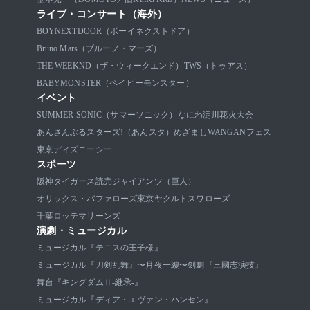
ライブ・コンサート（海外）
BOYNEXTDOOR（ボーイネクストドア）
Bruno Mars（ブルーノ・マーズ）
THE WEEKND（ザ・ウィークエンド）
TWS（トゥアス）
BABYMONSTER（ベイビーモンスター）
イベント
SUMMER SONIC（サマーソニック）
なにわ淀川花火大会
あんさんぶるスターズ!（あんスタ）
めざましWANGANフェス
東京ディズニーシー
スポーツ
阪神タイガース
読売ジャイアンツ（巨人）
オリックス・バファローズ
東京ヤクルトスワローズ
千葉ロッテマリーンズ
演劇・ミュージカル
ミュージカル『テニスの王子様』
ミュージカル『刀剣乱舞』〜月夜一縷〜
剣劇『三國志演技』
舞台『キングダムⅡ-継承-』
ミュージカル『ディア・エヴァン・ハンセン』