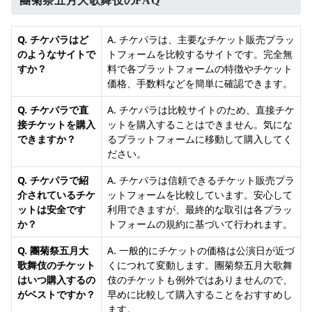
團菊祭五月大歌舞伎のFAQ
Q. チケパラはど
A. チケパラは、主要なチケット販売プラッ
のようなサイトで
トフォームを比較するサイトです。完全無
すか？
料で各プラットフォームの特徴やチケット
価格、手数料などを簡単に確認できます。
Q. チケパラで直
A. チケパラは比較サイトのため、直接チケ
接チケットを購入
ットを購入することはできません。気にな
できますか？
るプラットフォームに移動して購入してく
ださい。
Q. チケパラで紹
A. チケパラは信頼できるチケット販売プラ
介されているチケ
ットフォームを比較しています。安心して
ットは安全です
利用できますが、最終的な取引は各プラッ
か？
トフォームの規約に基づいて行われます。
Q. 團菊祭五月大
A. 一般的にチケットの価格は公演日が近づ
歌舞伎のチケット
くにつれて変動します。團菊祭五月大歌舞
はいつ購入するの
伎のチケットも例外ではありませんので、
がベストですか？
早めに比較して購入することをおすすめし
ます。