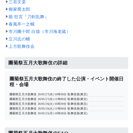
三谷文楽
柳家喬太郎
能 狂言『刀剣乱舞』
春風亭一之輔
市川團十郎 白猿（市川海老蔵）
立川志の輔
上方歌舞伎会
團菊祭五月大歌舞伎の詳細
團菊祭五月大歌舞伎の終了した公演・イベント開催日
程・会場
團菊祭五月大歌舞伎
26/05/27(水) 16時30分
歌舞伎座(東京)
團菊祭五月大歌舞伎
26/05/27(水) 11時00分
歌舞伎座(東京)
團菊祭五月大歌舞伎
26/05/26(火) 16時30分
歌舞伎座(東京)
團菊祭五月大歌舞伎
26/05/26(火) 11時00分
歌舞伎座(東京)
團菊祭五月大歌舞伎
26/05/25(月) 16時30分
歌舞伎座(東京)