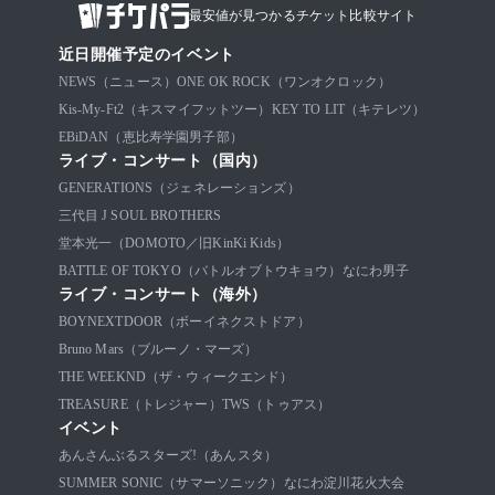
最安値が見つかるチケット比較サイト
近日開催予定のイベント
NEWS（ニュース）
ONE OK ROCK（ワンオクロック）
Kis-My-Ft2（キスマイフットツー）
KEY TO LIT（キテレツ）
EBiDAN（恵比寿学園男子部）
ライブ・コンサート（国内）
GENERATIONS（ジェネレーションズ）
三代目 J SOUL BROTHERS
堂本光一（DOMOTO／旧KinKi Kids）
BATTLE OF TOKYO（バトルオブトウキョウ）
なにわ男子
ライブ・コンサート（海外）
BOYNEXTDOOR（ボーイネクストドア）
Bruno Mars（ブルーノ・マーズ）
THE WEEKND（ザ・ウィークエンド）
TREASURE（トレジャー）
TWS（トゥアス）
イベント
あんさんぶるスターズ!（あんスタ）
SUMMER SONIC（サマーソニック）
なにわ淀川花火大会