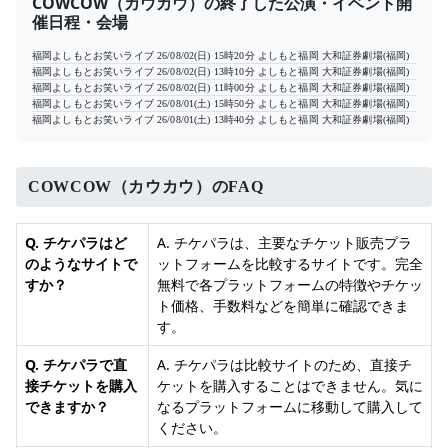
COWCOW（カウカウ）の終了した公演・イベント開
催日程・会場
福岡よしもとお笑いライブ
26/08/02(日) 15時20分
よしもと福岡 大和証券劇場(福岡)
福岡よしもとお笑いライブ
26/08/02(日) 13時10分
よしもと福岡 大和証券劇場(福岡)
福岡よしもとお笑いライブ
26/08/02(日) 11時00分
よしもと福岡 大和証券劇場(福岡)
福岡よしもとお笑いライブ
26/08/01(土) 15時50分
よしもと福岡 大和証券劇場(福岡)
福岡よしもとお笑いライブ
26/08/01(土) 13時40分
よしもと福岡 大和証券劇場(福岡)
COWCOW（カウカウ）のFAQ
Q. チケパラはど
A. チケパラは、主要なチケット販売プラ
のようなサイトで
ットフォームを比較するサイトです。完全
すか？
無料で各プラットフォームの特徴やチケッ
ト価格、手数料などを簡単に確認できま
す。
Q. チケパラで直
A. チケパラは比較サイトのため、直接チ
接チケットを購入
ケットを購入することはできません。気に
できますか？
なるプラットフォームに移動して購入して
ください。