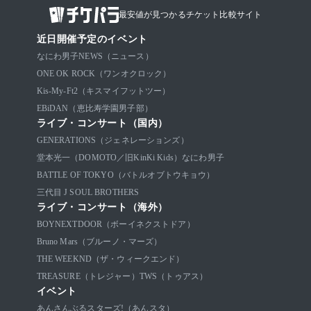
最安値が見つかるチケット比較サイト
近日開催予定のイベント
なにわ男子
NEWS（ニュース）
ONE OK ROCK（ワンオクロック）
Kis-My-Ft2（キスマイフットツー）
EBiDAN（恵比寿学園男子部）
ライブ・コンサート（国内）
GENERATIONS（ジェネレーションズ）
堂本光一（DOMOTO／旧KinKi Kids）
なにわ男子
BATTLE OF TOKYO（バトルオブトウキョウ）
三代目 J SOUL BROTHERS
ライブ・コンサート（海外）
BOYNEXTDOOR（ボーイネクストドア）
Bruno Mars（ブルーノ・マーズ）
THE WEEKND（ザ・ウィークエンド）
TREASURE（トレジャー）
TWS（トゥアス）
イベント
あんさんぶるスターズ!（あんスタ）