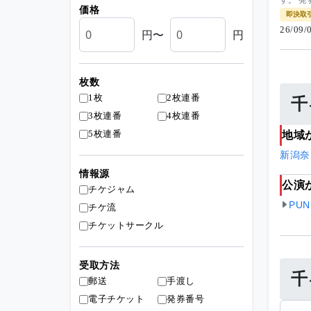
す。 発
価格
即決取
26/09
円〜
円
枚数
1枚
2枚連番
千
3枚連番
4枚連番
5枚連番
地域
新潟
奈
情報源
公演
チケジャム
PUN
チケ流
チケットサークル
受取方法
千
郵送
手渡し
電子チケット
発券番号