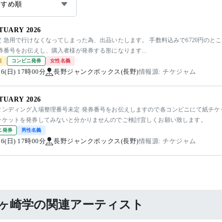
すすめ順
TUARY 2026
 急用で行けなくなってしまった為、出品いたします。 手数料込みで6720円のとこ
券番号をお伝えし、購入者様が発券する形になります...
引
コンビニ発券
女性名義
/06(日) 17時00分
長野ジャンクボックス(長野)
情報源: チケジャム
TUARY 2026
タンディング入場整理番号未定 発券番号をお伝えしますので各コンビニにて紙チケ
チケットを発券してみないと分かりませんのでご検討宜しくお願い致します。
ニ発券
男性名義
/06(日) 17時00分
長野ジャンクボックス(長野)
情報源: チケジャム
ヶ崎学の関連アーティスト