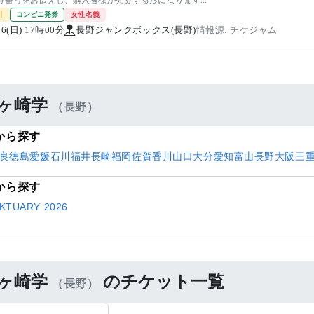
券番号をお伝えし、購入者様が発券する形になります...
引
コンビニ発券
女性名義
/06(日) 17時00分
長野ジャンクボックス(長野)
情報源: チケジャム
ヶ崎学
（長野）
から探す
良
徳島
愛媛
石川
福井
長崎
福岡
佐賀
香川
山口
大分
愛知
富山
長野
大阪
三
から探す
KTUARY 2026
ヶ崎学
のチケット一覧
（長野）