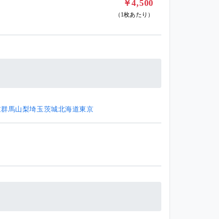
￥4,500
（1枚あたり）
重
群馬
山梨
埼玉
茨城
北海道
東京