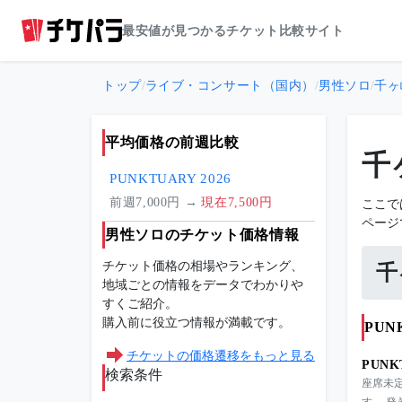
最安値が見つかるチケット比較サイト
トップ
/
ライブ・コンサート（国内）
/
男性ソロ
/
千ヶ
平均価格の前週比較
千
PUNKTUARY 2026
ここで
前週7,000円 →
現在7,500円
ページ
男性ソロのチケット価格情報
チケット価格の相場やランキング、
千
地域ごとの情報をデータでわかりや
すくご紹介。
購入前に役立つ情報が満載です。
PUN
チケットの価格遷移をもっと見る
PUNK
検索条件
座席未定