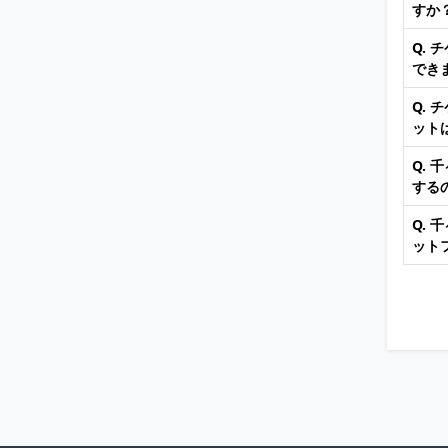
すか
Q.
でき
Q.
ット
Q.
する
Q.
ット