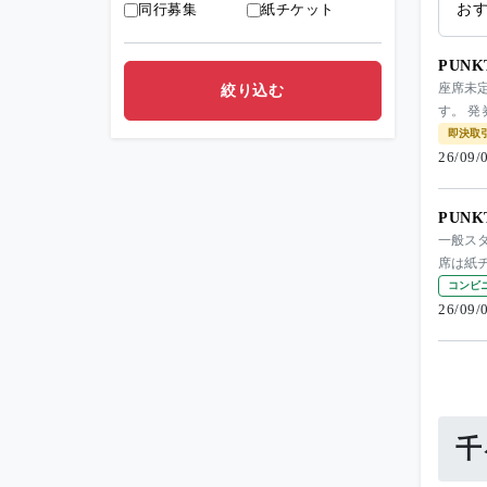
同行募集
紙チケット
お
PUNK
座席未定
す。 発
即決取
26/09
PUNK
一般ス
席は紙
コンビ
26/09
千