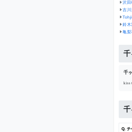
沢田
吉川
Toh
鈴木
亀梨
千
千
kiss
千
Q.