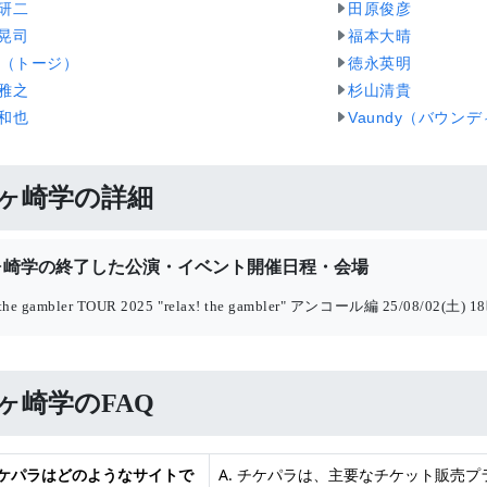
研二
田原俊彦
晃司
福本大晴
ji（トージ）
徳永英明
雅之
杉山清貴
和也
Vaundy（バウン
ヶ崎学の詳細
ヶ崎学の終了した公演・イベント開催日程・会場
 the gambler TOUR 2025 "relax! the gambler" アンコール編
25/08/02(土) 
ヶ崎学のFAQ
 チケパラはどのようなサイトで
A. チケパラは、主要なチケット販売