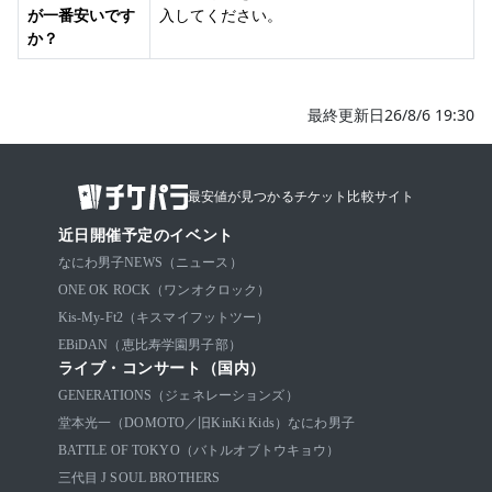
が一番安いです
入してください。
か？
最終更新日26/8/6 19:30
最安値が見つかるチケット比較サイト
近日開催予定のイベント
なにわ男子
NEWS（ニュース）
ONE OK ROCK（ワンオクロック）
Kis-My-Ft2（キスマイフットツー）
EBiDAN（恵比寿学園男子部）
ライブ・コンサート（国内）
GENERATIONS（ジェネレーションズ）
堂本光一（DOMOTO／旧KinKi Kids）
なにわ男子
BATTLE OF TOKYO（バトルオブトウキョウ）
三代目 J SOUL BROTHERS