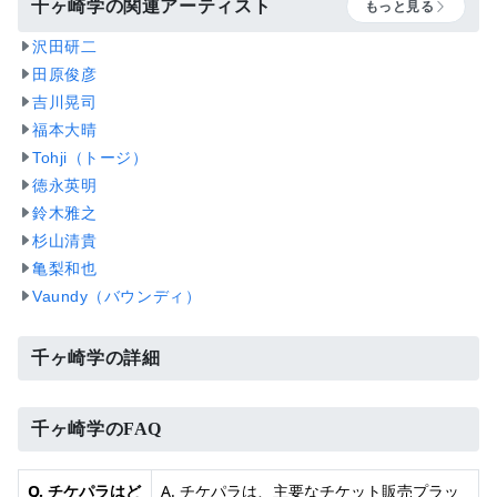
千ヶ崎学の関連アーティスト
もっと見る
沢田研二
田原俊彦
吉川晃司
福本大晴
Tohji（トージ）
徳永英明
鈴木雅之
杉山清貴
亀梨和也
Vaundy（バウンディ）
千ヶ崎学の詳細
千ヶ崎学のFAQ
Q. チケパラはど
A. チケパラは、主要なチケット販売プラッ