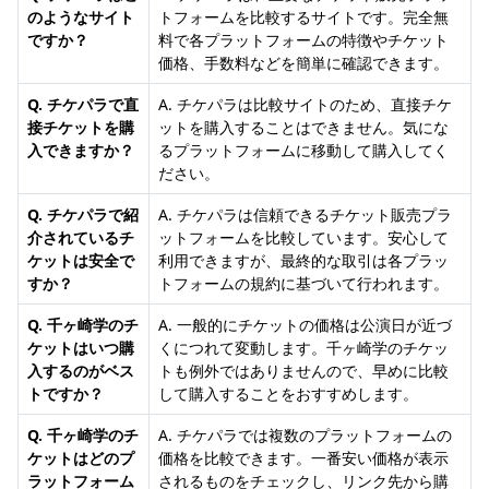
のようなサイト
トフォームを比較するサイトです。完全無
ですか？
料で各プラットフォームの特徴やチケット
価格、手数料などを簡単に確認できます。
Q. チケパラで直
A. チケパラは比較サイトのため、直接チケ
接チケットを購
ットを購入することはできません。気にな
入できますか？
るプラットフォームに移動して購入してく
ださい。
Q. チケパラで紹
A. チケパラは信頼できるチケット販売プラ
介されているチ
ットフォームを比較しています。安心して
ケットは安全で
利用できますが、最終的な取引は各プラッ
すか？
トフォームの規約に基づいて行われます。
Q. 千ヶ崎学のチ
A. 一般的にチケットの価格は公演日が近づ
ケットはいつ購
くにつれて変動します。千ヶ崎学のチケッ
入するのがベス
トも例外ではありませんので、早めに比較
トですか？
して購入することをおすすめします。
Q. 千ヶ崎学のチ
A. チケパラでは複数のプラットフォームの
ケットはどのプ
価格を比較できます。一番安い価格が表示
ラットフォーム
されるものをチェックし、リンク先から購