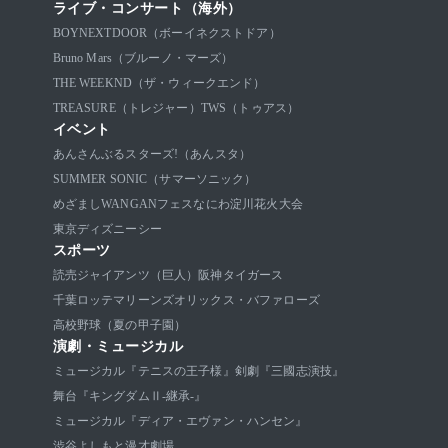
ライブ・コンサート（海外）
BOYNEXTDOOR（ボーイネクストドア）
Bruno Mars（ブルーノ・マーズ）
THE WEEKND（ザ・ウィークエンド）
TREASURE（トレジャー）
TWS（トゥアス）
イベント
あんさんぶるスターズ!（あんスタ）
SUMMER SONIC（サマーソニック）
めざましWANGANフェス
なにわ淀川花火大会
東京ディズニーシー
スポーツ
読売ジャイアンツ（巨人）
阪神タイガース
千葉ロッテマリーンズ
オリックス・バファローズ
高校野球（夏の甲子園）
演劇・ミュージカル
ミュージカル『テニスの王子様』
剣劇『三國志演技』
舞台『キングダムⅡ-継承-』
ミュージカル『ディア・エヴァン・ハンセン』
渋谷よしもと漫才劇場