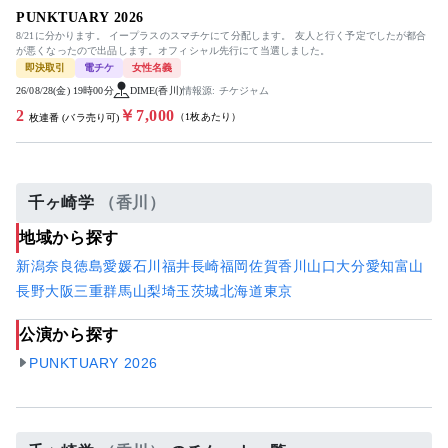
PUNKTUARY 2026
8/21に分かります。 イープラスのスマチケにて分配します。 友人と行く予定でしたが都合
が悪くなったので出品します。オフィシャル先行にて当選しました。
即決取引
電チケ
女性名義
26/08/28(金) 19時00分
DIME(香川)
情報源: チケジャム
2
￥7,000
（1枚あたり）
枚連番 (バラ売り可)
千ヶ崎学
（香川）
地域から探す
新潟
奈良
徳島
愛媛
石川
福井
長崎
福岡
佐賀
香川
山口
大分
愛知
富山
長野
大阪
三重
群馬
山梨
埼玉
茨城
北海道
東京
公演から探す
PUNKTUARY 2026