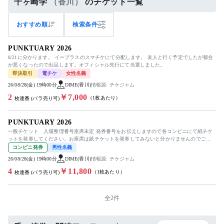
千ヶ崎学
（香川）
のチケット一覧
おすすめ順
検索条件
PUNKTUARY 2026
8/21に分かります。 イープラスのスマチケにて分配します。 友人と行く予定でしたが都合
が悪くなったので出品します。オフィシャル先行にて当選しました。
即決取引
電チケ
女性名義
26/08/28(金) 19時00分
DIME(香川)
情報源: チケジャム
2
￥7,000
（1枚あたり）
枚連番 (バラ売り可)
PUNKTUARY 2026
一般チケット 入場整理番号座席未定 発券番号をお伝えしますので各コンビニにて紙チケ
ットを発券してください。お座席は紙チケットを発券してみないと分かりませんのでご検
討宜しくお願い致します。
コンビニ発券
男性名義
26/08/28(金) 19時00分
DIME(香川)
情報源: チケジャム
4
￥11,800
（1枚あたり）
枚連番 (バラ売り可)
全2件