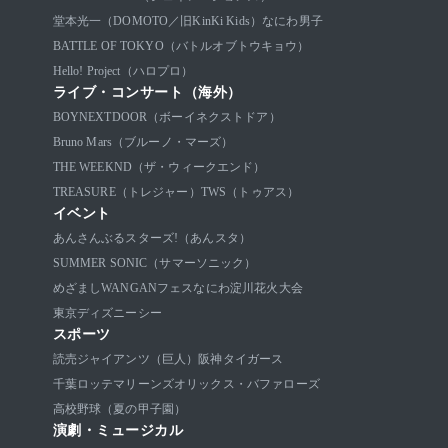
堂本光一（DOMOTO／旧KinKi Kids）
なにわ男子
BATTLE OF TOKYO（バトルオブトウキョウ）
Hello! Project（ハロプロ）
ライブ・コンサート（海外）
BOYNEXTDOOR（ボーイネクストドア）
Bruno Mars（ブルーノ・マーズ）
THE WEEKND（ザ・ウィークエンド）
TREASURE（トレジャー）
TWS（トゥアス）
イベント
あんさんぶるスターズ!（あんスタ）
SUMMER SONIC（サマーソニック）
めざましWANGANフェス
なにわ淀川花火大会
東京ディズニーシー
スポーツ
読売ジャイアンツ（巨人）
阪神タイガース
千葉ロッテマリーンズ
オリックス・バファローズ
高校野球（夏の甲子園）
演劇・ミュージカル