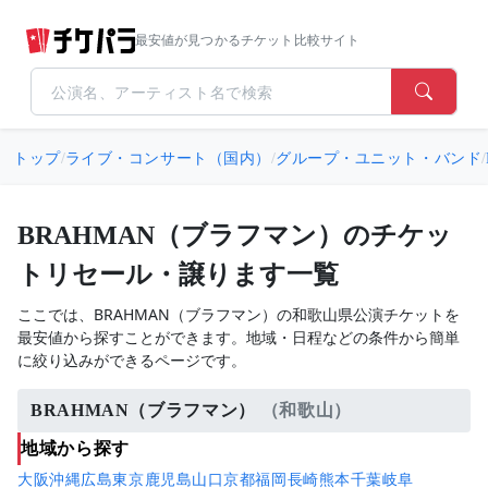
最安値が見つかるチケット比較サイト
トップ
/
ライブ・コンサート（国内）
/
グループ・ユニット・バンド
/
BRAHMAN（ブラフマン）のチケッ
トリセール・譲ります一覧
ここでは、BRAHMAN（ブラフマン）の和歌山県公演チケットを
最安値から探すことができます。地域・日程などの条件から簡単
に絞り込みができるページです。
BRAHMAN（ブラフマン）
（和歌山）
地域から探す
大阪
沖縄
広島
東京
鹿児島
山口
京都
福岡
長崎
熊本
千葉
岐阜