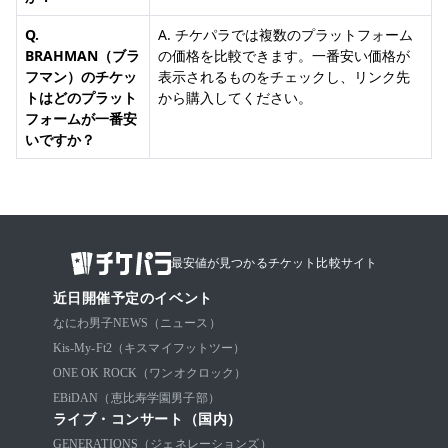
Q.
A. チケパラでは複数のプラットフォーム
BRAHMAN（ブラ
の価格を比較できます。一番安い価格が
フマン）のチケッ
表示されるものをチェックし、リンク先
トはどのプラット
から購入してください。
フォームが一番安
いですか？
最安値が見つかるチケット比較サイト
近日開催予定のイベント
なにわ男子
NEWS（ニュース）
Kis-My-Ft2（キスマイフットツー）
ONE OK ROCK（ワンオクロック）
EBiDAN（恵比寿学園男子部）
ライブ・コンサート（国内）
GENERATIONS（ジェネレーションズ）