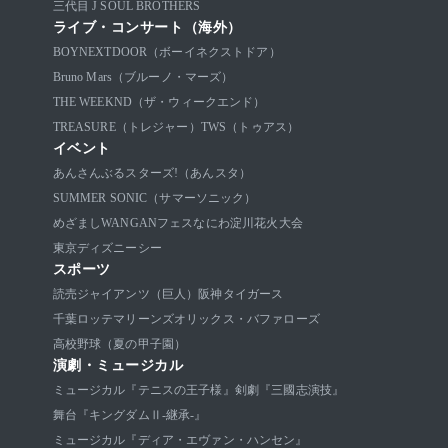
三代目 J SOUL BROTHERS
ライブ・コンサート（海外）
BOYNEXTDOOR（ボーイネクストドア）
Bruno Mars（ブルーノ・マーズ）
THE WEEKND（ザ・ウィークエンド）
TREASURE（トレジャー）
TWS（トゥアス）
イベント
あんさんぶるスターズ!（あんスタ）
SUMMER SONIC（サマーソニック）
めざましWANGANフェス
なにわ淀川花火大会
東京ディズニーシー
スポーツ
読売ジャイアンツ（巨人）
阪神タイガース
千葉ロッテマリーンズ
オリックス・バファローズ
高校野球（夏の甲子園）
演劇・ミュージカル
ミュージカル『テニスの王子様』
剣劇『三國志演技』
舞台『キングダムⅡ-継承-』
ミュージカル『ディア・エヴァン・ハンセン』