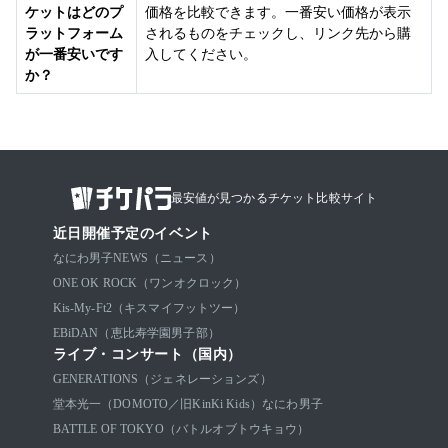
ケットはどのプ
価格を比較できます。一番安い価格が表示
ラットフォーム
されるものをチェックし、リンク先から購
が一番安いです
入してください。
か？
最安値が見つかるチケット比較サイト
近日開催予定のイベント
なにわ男子
NEWS（ニュース）
ONE OK ROCK（ワンオクロック）
Kis-My-Ft2（キスマイフットツー）
EBiDAN（恵比寿学園男子部）
ライブ・コンサート（国内）
GENERATIONS（ジェネレーションズ）
堂本光一（DOMOTO／旧KinKi Kids）
なにわ男子
BATTLE OF TOKYO（バトルオブトウキョウ）