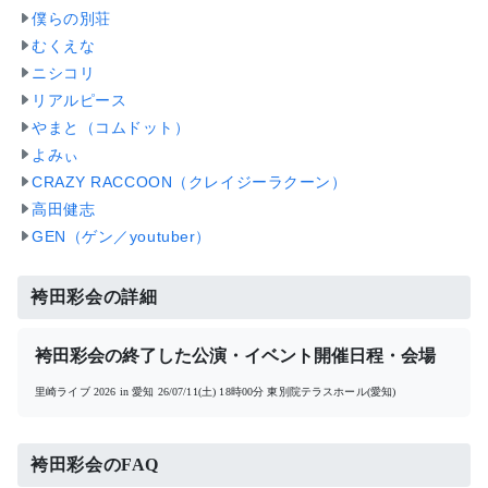
僕らの別荘
むくえな
ニシコリ
リアルピース
やまと（コムドット）
よみぃ
CRAZY RACCOON（クレイジーラクーン）
高田健志
GEN（ゲン／youtuber）
袴田彩会の詳細
袴田彩会の終了した公演・イベント開催日程・会場
里崎ライブ 2026 in 愛知
26/07/11(土) 18時00分
東別院テラスホール(愛知)
袴田彩会のFAQ