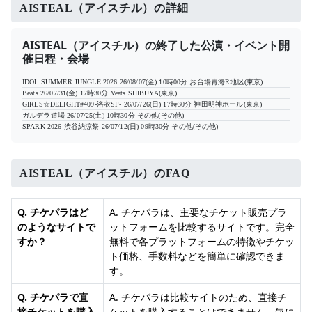
AISTEAL（アイスチル）の詳細
AISTEAL（アイスチル）の終了した公演・イベント開
催日程・会場
IDOL SUMMER JUNGLE 2026
26/08/07(金) 10時00分
お台場青海R地区(東京)
Beats
26/07/31(金) 17時30分
Veats SHIBUYA(東京)
GIRLS☆DELIGHT#409-浴衣SP-
26/07/26(日) 17時30分
神田明神ホール(東京)
ガルデラ道場
26/07/25(土) 10時30分
その他(その他)
SPARK 2026 渋谷納涼祭
26/07/12(日) 09時30分
その他(その他)
AISTEAL（アイスチル）のFAQ
Q. チケパラはど
A. チケパラは、主要なチケット販売プラ
のようなサイトで
ットフォームを比較するサイトです。完全
すか？
無料で各プラットフォームの特徴やチケッ
ト価格、手数料などを簡単に確認できま
す。
Q. チケパラで直
A. チケパラは比較サイトのため、直接チ
接チケットを購入
ケットを購入することはできません。気に