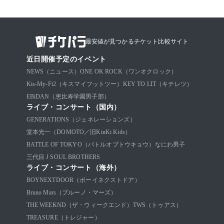
最安値が見つかるチケット比較サイト
近日開催予定のイベント
NEWS（ニュース）
ONE OK ROCK（ワンオクロック）
Kis-My-Ft2（キスマイフットツー）
KEY TO LIT（キテレツ）
EBiDAN（恵比寿学園男子部）
ライブ・コンサート（国内）
GENERATIONS（ジェネレーションズ）
堂本光一（DOMOTO／旧KinKi Kids）
BATTLE OF TOKYO（バトルオブトウキョウ）
なにわ男子
三代目 J SOUL BROTHERS
ライブ・コンサート（海外）
BOYNEXTDOOR（ボーイネクストドア）
Bruno Mars（ブルーノ・マーズ）
THE WEEKND（ザ・ウィークエンド）
TWS（トゥアス）
TREASURE（トレジャー）