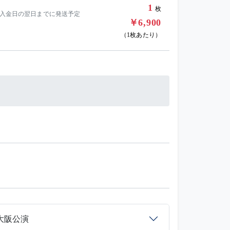
1
枚
］入金日の翌日までに発送予定
￥6,900
（1枚あたり）
演
大阪公演