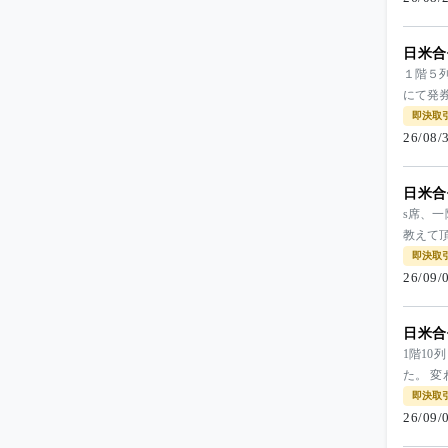
日米合
１階５
にて発券
即決取
26/08
日米合
s席、一
教えて
即決取
26/09
日米合
1階1
た。 変
即決取
26/09