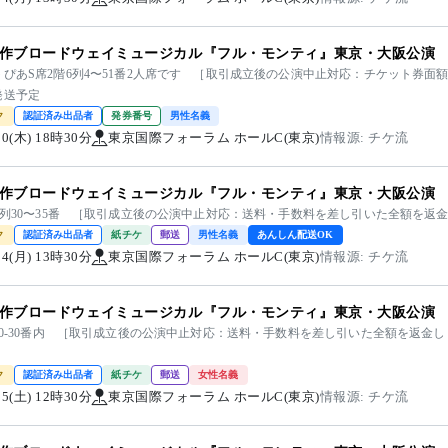
作ブロードウェイミュージカル『フル・モンティ』東京・大阪公演
トぴあS席2階6列4〜51番2人席です ［取引成立後の公演中止対応：チケット券面
発送予定
ク
認証済み出品者
発券番号
男性名義
/20(木) 18時30分
東京国際フォーラム ホールC(東京)
情報源: チケ流
作ブロードウェイミュージカル『フル・モンティ』東京・大阪公演
階5列30〜35番 ［取引成立後の公演中止対応：送料・手数料を差し引いた全額を
ク
認証済み出品者
紙チケ
郵送
男性名義
あんしん配送OK
/24(月) 13時30分
東京国際フォーラム ホールC(東京)
情報源: チケ流
作ブロードウェイミュージカル『フル・モンティ』東京・大阪公演
列20-30番内 ［取引成立後の公演中止対応：送料・手数料を差し引いた全額を返金
ク
認証済み出品者
紙チケ
郵送
女性名義
/05(土) 12時30分
東京国際フォーラム ホールC(東京)
情報源: チケ流