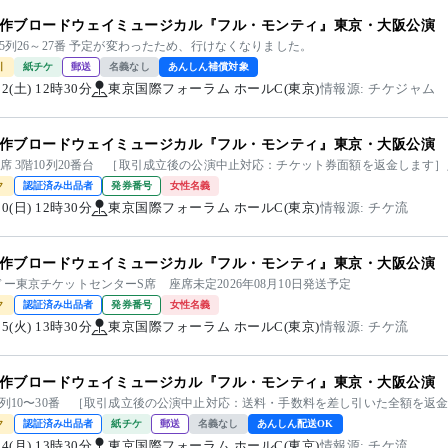
作ブロードウェイミュージカル『フル・モンティ』東京・大阪公演
15列26～27番 予定が変わったため、行けなくなりました。
引
紙チケ
郵送
名義なし
あんしん補償対象
/22(土) 12時30分
東京国際フォーラム ホールC(東京)
情報源: チケジャム
作ブロードウェイミュージカル『フル・モンティ』東京・大阪公演
B席 3階10列20番台 ［取引成立後の公演中止対応：チケット券面額を返金します
ク
認証済み出品者
発券番号
女性名義
/30(日) 12時30分
東京国際フォーラム ホールC(東京)
情報源: チケ流
作ブロードウェイミュージカル『フル・モンティ』東京・大阪公演
ー東京チケットセンターS席 座席未定2026年08月10日発送予定
ク
認証済み出品者
発券番号
女性名義
/25(火) 13時30分
東京国際フォーラム ホールC(東京)
情報源: チケ流
作ブロードウェイミュージカル『フル・モンティ』東京・大阪公演
階6列10〜30番 ［取引成立後の公演中止対応：送料・手数料を差し引いた全額を返
ク
認証済み出品者
紙チケ
郵送
名義なし
あんしん配送OK
/24(月) 13時30分
東京国際フォーラム ホールC(東京)
情報源: チケ流