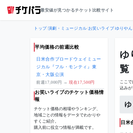
最安値が見つかるチケット比較サイト
トップ
/
演劇・ミュージカル
/
お笑いライブ
/
ゆりやん
平均価格の前週比較
ゆ
日米合作ブロードウェイミュー
覧
ジカル『フル・モンティ』東
京・大阪公演
ここで
前週17,000円 →
現在17,500円
込みが
お笑いライブのチケット価格情
報
ゆ
チケット価格の相場やランキング、
地域ごとの情報をデータでわかりや
すくご紹介。
日米
購入前に役立つ情報が満載です。