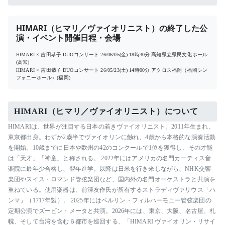
HIMARI（ヒマリ／ヴァイオリニスト）の終了した公
演・イベント開催日程・会場
HIMARI × 吉田恭子 DUOコンサート
26/06/05(金) 18時30分
高知県立県民文化ホール
(高知)
HIMARI × 吉田恭子 DUOコンサート
26/05/23(土) 14時00分
アクロス福岡（福岡シン
フォニーホール）(福岡)
HIMARI（ヒマリ／ヴァイオリニスト）について
HIMARIは、世界が注目する日本の若きヴァイオリニスト。2011年生まれ、
東京都出身。わずか2歳半でヴァイオリンに触れ、4歳から本格的な演奏活動
を開始。10歳までに日本や欧州の42のコンクールで1位を獲得し、その才能
は「天才」「神童」と称される。 2022年にはアメリカの名門カーティス音
楽院に最年少合格し、翌年進学。以降は日米を行き来しながら、NHK交響
楽団やスイス・ロマンド管弦楽団など、国内外の名門オーケストラと共演を
重ねている。使用楽器は、前澤友作氏が所有するストラディヴァリウス「ハ
ンマ」（1717年製）。 2025年にはベルリン・フィルハーモニー管弦楽団の
定期公演でズービン・メータと共演。2026年には、東京、大阪、名古屋、札
幌、そして台湾を含む６都市を巡回する、「HIMARI ヴァイオリン・リサイ