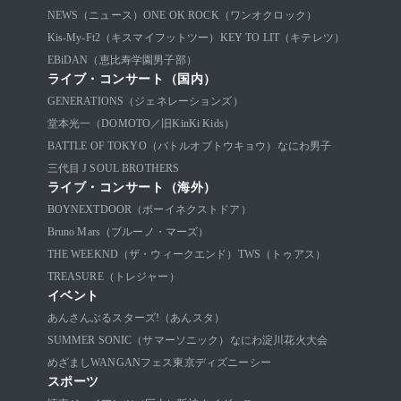
NEWS（ニュース）
ONE OK ROCK（ワンオクロック）
Kis-My-Ft2（キスマイフットツー）
KEY TO LIT（キテレツ）
EBiDAN（恵比寿学園男子部）
ライブ・コンサート（国内）
GENERATIONS（ジェネレーションズ）
堂本光一（DOMOTO／旧KinKi Kids）
BATTLE OF TOKYO（バトルオブトウキョウ）
なにわ男子
三代目 J SOUL BROTHERS
ライブ・コンサート（海外）
BOYNEXTDOOR（ボーイネクストドア）
Bruno Mars（ブルーノ・マーズ）
THE WEEKND（ザ・ウィークエンド）
TWS（トゥアス）
TREASURE（トレジャー）
イベント
あんさんぶるスターズ!（あんスタ）
SUMMER SONIC（サマーソニック）
なにわ淀川花火大会
めざましWANGANフェス
東京ディズニーシー
スポーツ