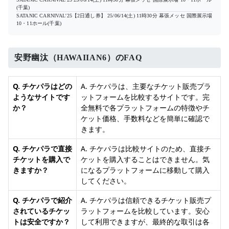
(千葉)
SATANIC CARNIVAL'25【2日通し券】
25/06/14(土) 11時30分
幕張メッセ 国際展示場
10・11ホール(千葉)
安野幽汰（HAWAIIAN6）のFAQ
Q. チケパラはどの
A. チケパラは、主要なチケット販売プラ
ようなサイトです
ットフォームを比較するサイトです。完
か？
全無料で各プラットフォームの特徴やチ
ケット価格、手数料などを簡単に確認で
きます。
Q. チケパラで直接
A. チケパラは比較サイトのため、直接チ
チケットを購入で
ケットを購入することはできません。気
きますか？
になるプラットフォームに移動して購入
してください。
Q. チケパラで紹介
A. チケパラは信頼できるチケット販売プ
されているチケッ
ラットフォームを比較しています。安心
トは安全ですか？
して利用できますが、最終的な取引は各