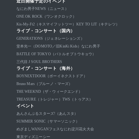
近日開催予定のイベント
なにわ男子
NEWS（ニュース）
ONE OK ROCK（ワンオクロック）
Kis-My-Ft2（キスマイフットツー）
KEY TO LIT（キテレツ）
ライブ・コンサート（国内）
GENERATIONS（ジェネレーションズ）
堂本光一（DOMOTO／旧KinKi Kids）
なにわ男子
BATTLE OF TOKYO（バトルオブトウキョウ）
三代目 J SOUL BROTHERS
ライブ・コンサート（海外）
BOYNEXTDOOR（ボーイネクストドア）
Bruno Mars（ブルーノ・マーズ）
THE WEEKND（ザ・ウィークエンド）
TREASURE（トレジャー）
TWS（トゥアス）
イベント
あんさんぶるスターズ!（あんスタ）
SUMMER SONIC（サマーソニック）
めざましWANGANフェス
なにわ淀川花火大会
東京ディズニーシー