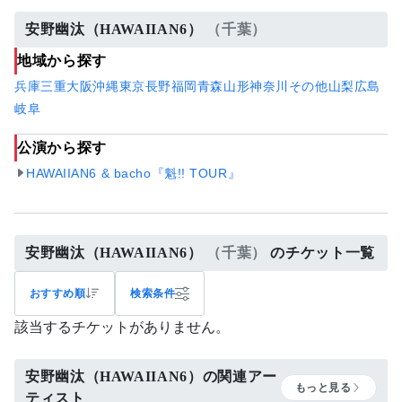
安野幽汰（HAWAIIAN6）
（千葉）
地域から探す
兵庫
三重
大阪
沖縄
東京
長野
福岡
青森
山形
神奈川
その他
山梨
広島
岐阜
公演から探す
HAWAIIAN6 & bacho『魁!! TOUR』
安野幽汰（HAWAIIAN6）
（千葉）
のチケット一覧
おすすめ順
検索条件
該当するチケットがありません。
安野幽汰（HAWAIIAN6）の関連アー
もっと見る
ティスト