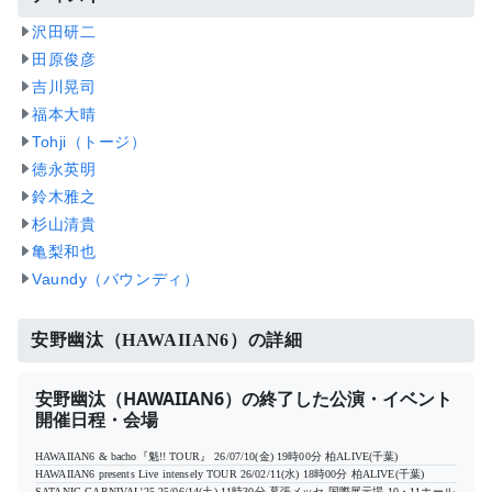
沢田研二
田原俊彦
吉川晃司
福本大晴
Tohji（トージ）
徳永英明
鈴木雅之
杉山清貴
亀梨和也
Vaundy（バウンディ）
安野幽汰（HAWAIIAN6）の詳細
安野幽汰（HAWAIIAN6）の終了した公演・イベント
開催日程・会場
HAWAIIAN6 & bacho『魁!! TOUR』
26/07/10(金) 19時00分
柏ALIVE(千葉)
HAWAIIAN6 presents Live intensely TOUR
26/02/11(水) 18時00分
柏ALIVE(千葉)
SATANIC CARNIVAL'25
25/06/14(土) 11時30分
幕張メッセ 国際展示場 10・11ホール