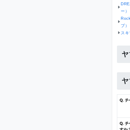
DR
ー）
Roc
ブ）
スキ
ヤ
ヤ
Q.
Q.
すか