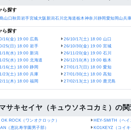
から探す
島
山口
秋田
岩手
宮城
大阪
新潟
石川
北海道
栃木
神奈川
静岡
愛知
岡山
兵
から探す
10/16(金) 19:00 広島
26/10/17(土) 18:00 山口
10/25(日) 18:00 岩手
26/10/30(金) 19:00 宮城
11/18(水) 19:00 新潟
26/11/20(金) 19:00 石川
11/25(水) 19:00 北海道
26/12/10(木) 19:00 栃木
01/16(土) 18:00 静岡
27/01/17(日) 18:00 愛知
01/23(土) 18:00 兵庫
27/01/30(土) 18:00 高知
02/11(木) 18:00 福岡
27/02/13(土) 18:00 鹿児島
マサキセイヤ（キュウソネコカミ）の関
E OK ROCK（ワンオクロック）
HEY-SMITH（ヘ
iDAN（恵比寿学園男子部）
KO1KEYZ（コイ