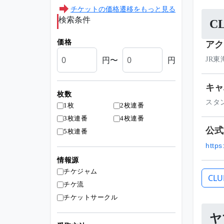
チケットの価格遷移をもっと見る
検索条件
C
アク
価格
円〜
円
JR
キャ
枚数
スタン
1枚
2枚連番
3枚連番
4枚連番
公式
5枚連番
https:
情報源
チケジャム
CL
チケ流
チケットサークル
ヤ