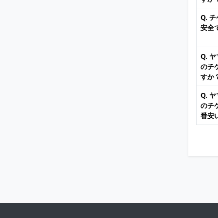
Q.
安全
Q.
のチ
すか
Q.
のチ
番安