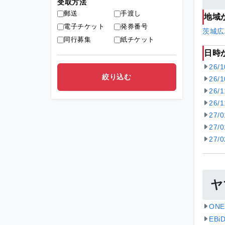
受取方法
郵送
手渡し
地域
電子チケット
発券番号
茨城
広
同行募集
紙チケット
日時
26/
26/
26/
26/
27/
27/
27/
ヤ
ON
EB