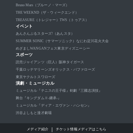
Bruno Mars（ブルーノ・マーズ）
THE WEEKND（ザ・ウィークエンド）
TREASURE（トレジャー）
TWS（トゥアス）
イベント
あんさんぶるスターズ!（あんスタ）
SUMMER SONIC（サマーソニック）
なにわ淀川花火大会
めざましWANGANフェス
東京ディズニーシー
スポーツ
読売ジャイアンツ（巨人）
阪神タイガース
千葉ロッテマリーンズ
オリックス・バファローズ
東京ヤクルトスワローズ
演劇・ミュージカル
ミュージカル『テニスの王子様』
剣劇『三國志演技』
舞台『キングダムⅡ-継承-』
ミュージカル『ディア・エヴァン・ハンセン』
渋谷よしもと漫才劇場
|
メディア紹介
チケット情報メディアはこちら