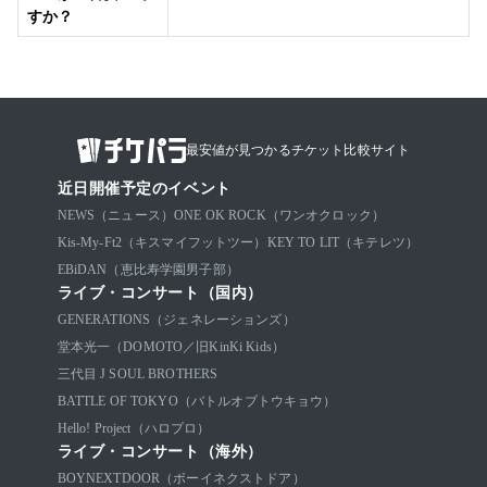
すか？
最安値が見つかるチケット比較サイト
近日開催予定のイベント
NEWS（ニュース）
ONE OK ROCK（ワンオクロック）
Kis-My-Ft2（キスマイフットツー）
KEY TO LIT（キテレツ）
EBiDAN（恵比寿学園男子部）
ライブ・コンサート（国内）
GENERATIONS（ジェネレーションズ）
堂本光一（DOMOTO／旧KinKi Kids）
三代目 J SOUL BROTHERS
BATTLE OF TOKYO（バトルオブトウキョウ）
Hello! Project（ハロプロ）
ライブ・コンサート（海外）
BOYNEXTDOOR（ボーイネクストドア）