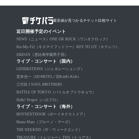
最安値が見つかるチケット比較サイト
近日開催予定のイベント
NEWS（ニュース）
ONE OK ROCK（ワンオクロック）
Kis-My-Ft2（キスマイフットツー）
KEY TO LIT（キテレツ）
EBiDAN（恵比寿学園男子部）
ライブ・コンサート（国内）
GENERATIONS（ジェネレーションズ）
堂本光一（DOMOTO／旧KinKi Kids）
三代目 J SOUL BROTHERS
BATTLE OF TOKYO（バトルオブトウキョウ）
Hello! Project（ハロプロ）
ライブ・コンサート（海外）
BOYNEXTDOOR（ボーイネクストドア）
Bruno Mars（ブルーノ・マーズ）
THE WEEKND（ザ・ウィークエンド）
TREASURE（トレジャー）
TWS（トゥアス）