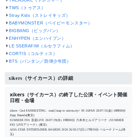
TREASURE（トレジャー）
TWS（トゥアス）
Stray Kids（ストレイキッズ）
BABYMONSTER（ベイビーモンスター）
BIGBANG（ビッグバン）
ENHYPEN（エンハイプン）
LE SSERAFIM（ルセラフィム）
CORTIS（コルティス）
BTS（バンタン／防弾少年団）
xikers（サイカース）の詳細
xikers（サイカース）の終了した公演・イベント開催
日程・会場
xikers <2nd FANMEETING : road𝓨map to univer𝓍ity> IN JAPAN
26/07/31(金) 18時00分
Zepp Haneda(東京)
SUMMER FES 音楽LIVE
26/07/29(水) 19時00分
六本木ヒルズアリーナ（SUMMER
FES LIVEアリーナ）(東京)
ASIA STAR ENTERTAINER AWARDS 2026
26/05/17(日) 17時30分
ベルーナドーム(埼
玉)