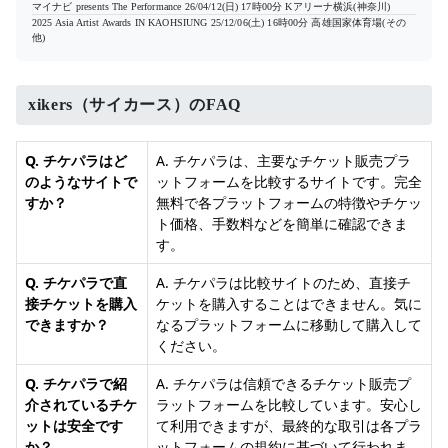
マイナビ presents The Performance
26/04/12(日) 17時00分
Kアリーナ横浜(神奈川)
2025 Asia Artist Awards IN KAOHSIUNG
25/12/06(土) 16時00分
高雄国家体育場(その
他)
xikers（サイカース）のFAQ
Q. チケパラはど
A. チケパラは、主要なチケット販売プラ
のようなサイトで
ットフォームを比較するサイトです。完全
すか？
無料で各プラットフォームの特徴やチケッ
ト価格、手数料などを簡単に確認できま
す。
Q. チケパラで直
A. チケパラは比較サイトのため、直接チ
接チケットを購入
ケットを購入することはできません。気に
できますか？
なるプラットフォームに移動して購入して
ください。
Q. チケパラで紹
A. チケパラは信頼できるチケット販売プ
介されているチケ
ラットフォームを比較しています。安心し
ットは安全です
て利用できますが、最終的な取引は各プラ
か？
ットフォームの規約に基づいて行われま