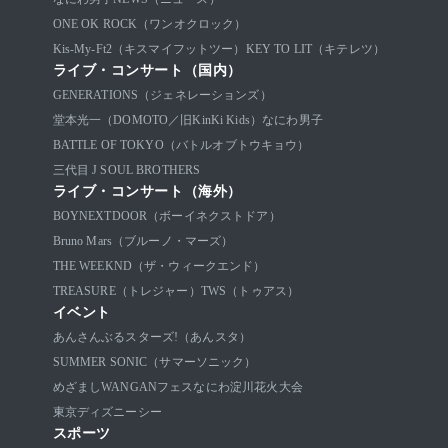
ONE OK ROCK（ワンオクロック）
Kis-My-Ft2（キスマイフットツー）
KEY TO LIT（キテレツ）
ライブ・コンサート（国内）
GENERATIONS（ジェネレーションズ）
堂本光一（DOMOTO／旧KinKi Kids）
なにわ男子
BATTLE OF TOKYO（バトルオブトウキョウ）
三代目 J SOUL BROTHERS
ライブ・コンサート（海外）
BOYNEXTDOOR（ボーイネクストドア）
Bruno Mars（ブルーノ・マーズ）
THE WEEKND（ザ・ウィークエンド）
TREASURE（トレジャー）
TWS（トゥアス）
イベント
あんさんぶるスターズ!（あんスタ）
SUMMER SONIC（サマーソニック）
めざましWANGANフェス
なにわ淀川花火大会
東京ディズニーシー
スポーツ