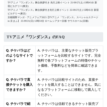
TVアニメ『ワンダンス』舞台挨拶付き 先行上映イベント
25/09/27(土) 15時45分
新
宿ピカデリー(東京)
TVアニメ『ワンダンス』舞台挨拶付き先行上映イベント
25/09/27(土) 15時45分
新宿
ピカデリー(東京)
京都国際マンガ・アニメフェア2025【TVアニメ「ワンダンス」スペシャルステージ
in 京まふ】
25/09/21(日) 12時50分
ロームシアター京都 サウスホール(京都)
TVアニメ『ワンダンス』のFAQ
Q. チケパラはど
A. チケパラは、主要なチケット販売プラ
のようなサイトで
ットフォームを比較するサイトです。完全
すか？
無料で各プラットフォームの特徴やチケッ
ト価格、手数料などを簡単に確認できま
す。
Q. チケパラで直
A. チケパラは比較サイトのため、直接チ
接チケットを購入
ケットを購入することはできません。気に
できますか？
なるプラットフォームに移動して購入して
ください。
Q. チケパラで紹
A. チケパラは信頼できるチケット販売プ