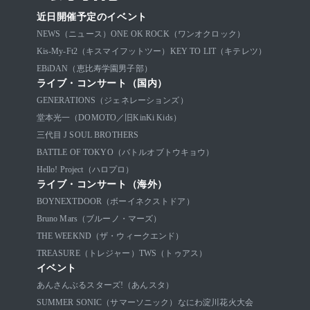
近日開催予定のイベント
NEWS（ニュース）
ONE OK ROCK（ワンオクロック）
Kis-My-Ft2（キスマイフットツー）
KEY TO LIT（キテレツ）
EBiDAN（恵比寿学園男子部）
ライブ・コンサート（国内）
GENERATIONS（ジェネレーションズ）
堂本光一（DOMOTO／旧KinKi Kids）
三代目 J SOUL BROTHERS
BATTLE OF TOKYO（バトルオブトウキョウ）
Hello! Project（ハロプロ）
ライブ・コンサート（海外）
BOYNEXTDOOR（ボーイネクストドア）
Bruno Mars（ブルーノ・マーズ）
THE WEEKND（ザ・ウィークエンド）
TREASURE（トレジャー）
TWS（トゥアス）
イベント
あんさんぶるスターズ!（あんスタ）
SUMMER SONIC（サマーソニック）
なにわ淀川花火大会