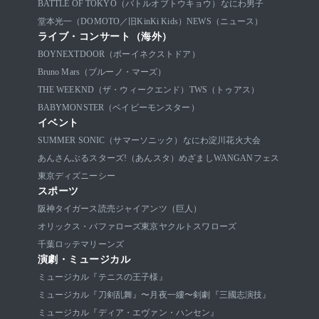
BATTLE OF TOKYO（バトルオブトウキョウ）
なにわ男子
堂本光一（DOMOTO／旧KinKi Kids）
NEWS（ニュース）
ライブ・コンサート（海外）
BOYNEXTDOOR（ボーイネクストドア）
Bruno Mars（ブルーノ・マーズ）
THE WEEKND（ザ・ウィークエンド）
TWS（トゥアス）
BABYMONSTER（ベイビーモンスター）
イベント
SUMMER SONIC（サマーソニック）
なにわ淀川花火大会
あんさんぶるスターズ!（あんスタ）
めざましWANGANフェス
東京ディズニーシー
スポーツ
阪神タイガース
読売ジャイアンツ（巨人）
オリックス・バファローズ
東京ヤクルトスワローズ
千葉ロッテマリーンズ
演劇・ミュージカル
ミュージカル『テニスの王子様』
ミュージカル『刀剣乱舞』〜月夜一縷〜
剣劇『三國志演技』
ミュージカル『ディア・エヴァン・ハンセン』