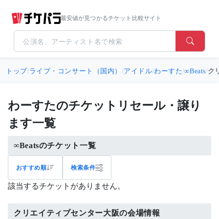
最安値が見つかるチケット比較サイト
トップ
/
ライブ・コンサート（国内）
/
アイドル
/
わーすた
/
∞Beats
/
クリ
わーすたのチケットリセール・譲り
ます一覧
∞Beatsのチケット一覧
おすすめ順
検索条件
該当するチケットがありません。
クリエイティブセンター大阪の会場情報