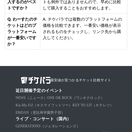
入するのがベス
トも例外ではありませんので、早めに比較
トですか？
して購入することをおすすめします。
Q. わーすたのチ
A. チケパラでは複数のプラットフォームの
ケットはどのプ
価格を比較できます。一番安い価格が表示
ラットフォーム
されるものをチェックし、リンク先から購
が一番安いです
入してください。
か？
最安値が見つかるチケット比較サイト
近日開催予定のイベント
NEWS（ニュース）
ONE OK ROCK（ワンオクロック）
Kis-My-Ft2（キスマイフットツー）
KEY TO LIT（キテレツ）
EBiDAN（恵比寿学園男子部）
ライブ・コンサート（国内）
GENERATIONS（ジェネレーションズ）