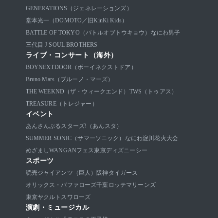
GENERATIONS（ジェネレーションズ）
堂本光一（DOMOTO／旧KinKi Kids）
BATTLE OF TOKYO（バトルオブトウキョウ）
なにわ男子
三代目 J SOUL BROTHERS
ライブ・コンサート（海外）
BOYNEXTDOOR（ボーイネクストドア）
Bruno Mars（ブルーノ・マーズ）
THE WEEKND（ザ・ウィークエンド）
TWS（トゥアス）
TREASURE（トレジャー）
イベント
あんさんぶるスターズ!（あんスタ）
SUMMER SONIC（サマーソニック）
なにわ淀川花火大会
めざましWANGANフェス
東京ディズニーシー
スポーツ
読売ジャイアンツ（巨人）
阪神タイガース
オリックス・バファローズ
千葉ロッテマリーンズ
東京ヤクルトスワローズ
演劇・ミュージカル