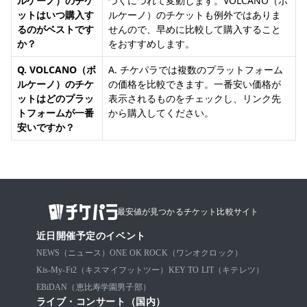
ルケーノ）のチケ
づくにつれて変動します。VOLCANO（ボ
ットはいつ購入す
ルケーノ）のチケットも例外ではありま
るのがベストです
せんので、早めに比較して購入すること
か？
をおすすめします。
Q. VOLCANO（ボ
A. チケパラでは複数のプラットフォーム
ルケーノ）のチケ
の価格を比較できます。一番安い価格が
ットはどのプラッ
表示されるものをチェックし、リンク先
トフォームが一番
から購入してください。
安いですか？
最安値が見つかるチケット比較サイト
近日開催予定のイベント
NEWS（ニュース）
ONE OK ROCK（ワンオクロック）
Kis-My-Ft2（キスマイフットツー）
KEY TO LIT（キテレツ）
EBiDAN（恵比寿学園男子部）
ライブ・コンサート（国内）