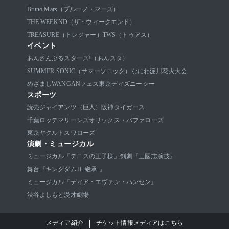
Bruno Mars（ブルーノ・マーズ）
THE WEEKND（ザ・ウィークエンド）
TREASURE（トレジャー）
TWS（トゥアス）
イベント
あんさんぶるスターズ!（あんスタ）
SUMMER SONIC（サマーソニック）
なにわ淀川花火大会
めざましWANGANフェス
東京ディズニーシー
スポーツ
読売ジャイアンツ（巨人）
阪神タイガース
千葉ロッテマリーンズ
オリックス・バファローズ
東京ヤクルトスワローズ
演劇・ミュージカル
ミュージカル『テニスの王子様』
剣劇『三國志演技』
舞台『キングダムⅡ-継承-』
ミュージカル『ディア・エヴァン・ハンセン』
渋谷よしもと漫才劇場
|
メディア紹介
チケット情報メディアはこちら