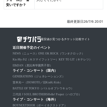
安いですか？
最終更新日26/7/6 20:01
最安値が見つかるチケット比較サイト
近日開催予定のイベント
NEWS（ニュース）
ONE OK ROCK（ワンオクロック）
Kis-My-Ft2（キスマイフットツー）
KEY TO LIT（キテレツ）
EBiDAN（恵比寿学園男子部）
ライブ・コンサート（国内）
GENERATIONS（ジェネレーションズ）
堂本光一（DOMOTO／旧KinKi Kids）
BATTLE OF TOKYO（バトルオブトウキョウ）
三代目 J SOUL BROTHERS
Hello! Project（ハロプロ）
ライブ・コンサート（海外）
BOYNEXTDOOR（ボーイネクストドア）