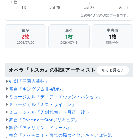
※過去4週間の週次データです。
最多
最少
中央値
2枚
1枚
1枚
2026/07/20
2026/07/13
期間全体
オペラ『トスカ』の関連アーティスト
もっと見る
剣劇『三國志演技』
舞台『キングダムⅡ-継承-』
ミュージカル『ディア・エヴァン・ハンセン』
ミュージカル『ミス・サイゴン』
ミュージカル『刀剣乱舞』〜月夜一縷〜
舞台『Dancing☆Starプリキュア』
舞台『アメリカン・ドリーム』
舞台『アケチコ！～蒸気の黒ダイヤ、あるいは狂気