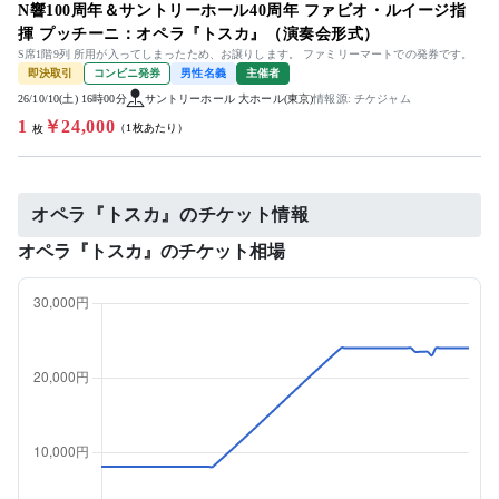
N響100周年＆サントリーホール40周年 ファビオ・ルイージ指
揮 プッチーニ：オペラ『トスカ』（演奏会形式）
S席1階9列 所用が入ってしまったため、お譲りします。 ファミリーマートでの発券です。
即決取引
コンビニ発券
男性名義
主催者
26/10/10(土) 16時00分
サントリーホール 大ホール(東京)
情報源: チケジャム
1
￥24,000
（1枚あたり）
枚
オペラ『トスカ』のチケット情報
オペラ『トスカ』のチケット相場