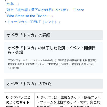
の島～』
舞台『礎の響＜天下の分け目に立つ者＞― Those
Who Stand at the Divide ―』
ミュージカル『RENT（レント）』
オペラ『トスカ』の詳細
オペラ『トスカ』の終了した公演・イベント開催日
程・会場
GTシンフォニック・コンサート
26/06/06(土) 16時00分
高崎芸術劇場 大劇場(群馬)
東京文化会館オペラBOX『トスカ』
24/09/15(日) 14時00分
東京文化会館（小ホー
ル）(東京)
オペラ『トスカ』のFAQ
Q. チケパラはど
A. チケパラは、主要なチケット販売プラッ
のようなサイト
トフォームを比較するサイトです。完全無