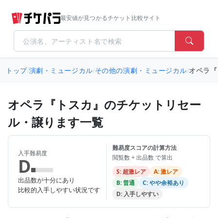
最安値が見つかるチケット比較サイト
トップ
/
演劇・ミュージカル
/
その他の演劇・ミュージカル
/
オペラ『
オペラ『トスカ』のチケットリセー
ル・譲ります一覧
難易度スコアの計算方法
入手難易度
閲覧数 ÷ 出品数 で算出
D
S: 超激レア
A: 激レア
出品数が十分にあり
B: 普通
C: やや余裕あり
比較的入手しやすい状況です
D: 入手しやすい