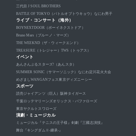
三代目 J SOUL BROTHERS
BATTLE OF TOKYO（バトルオブトウキョウ）
なにわ男子
ライブ・コンサート（海外）
BOYNEXTDOOR（ボーイネクストドア）
Bruno Mars（ブルーノ・マーズ）
THE WEEKND（ザ・ウィークエンド）
TREASURE（トレジャー）
TWS（トゥアス）
イベント
あんさんぶるスターズ!（あんスタ）
SUMMER SONIC（サマーソニック）
なにわ淀川花火大会
めざましWANGANフェス
東京ディズニーシー
スポーツ
読売ジャイアンツ（巨人）
阪神タイガース
千葉ロッテマリーンズ
オリックス・バファローズ
東京ヤクルトスワローズ
演劇・ミュージカル
ミュージカル『テニスの王子様』
剣劇『三國志演技』
舞台『キングダムⅡ-継承-』