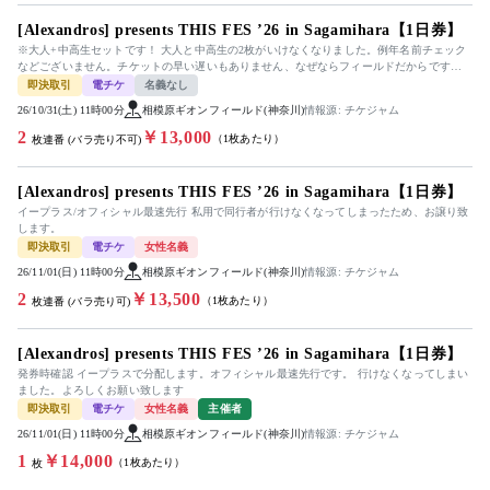
[Alexandros] presents THIS FES ’26 in Sagamihara【1日券】
※大人+中高生セットです！ 大人と中高生の2枚がいけなくなりました。例年名前チェック
などございません。チケットの早い遅いもありません、なぜならフィールドだからです。
毎年参戦していましたので詳しく...
即決取引
電チケ
名義なし
26/10/31(土) 11時00分
相模原ギオンフィールド(神奈川)
情報源: チケジャム
2
￥13,000
（1枚あたり）
枚連番 (バラ売り不可)
[Alexandros] presents THIS FES ’26 in Sagamihara【1日券】
イープラス/オフィシャル最速先行 私用で同行者が行けなくなってしまったため、お譲り致
します。
即決取引
電チケ
女性名義
26/11/01(日) 11時00分
相模原ギオンフィールド(神奈川)
情報源: チケジャム
2
￥13,500
（1枚あたり）
枚連番 (バラ売り可)
[Alexandros] presents THIS FES ’26 in Sagamihara【1日券】
発券時確認 イープラスで分配します。オフィシャル最速先行です。 行けなくなってしまい
ました。よろしくお願い致します
即決取引
電チケ
女性名義
主催者
26/11/01(日) 11時00分
相模原ギオンフィールド(神奈川)
情報源: チケジャム
1
￥14,000
（1枚あたり）
枚