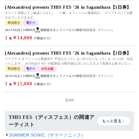
[Alexandros] presents THIS FES ’26 in Sagamihara【1日券】
チケット券面にてご確認ください。 〈一般〉オフィシャル最速先行。 イープラスにて分配
させていただきます。
即決取引
電チケ
26/11/01(日) 11時00分
相模原ギオンフィールド(神奈川)
情報源: チケジャム
1
￥14,000
（1枚あたり）
枚
[Alexandros] presents THIS FES ’26 in Sagamihara【1日券】
イープラス/オフィシャル最速先行 予定が入ってしまい行けなくなってしまったため、出品
いたします。 10/30(金)15:00～分配開始 分配可能な日にちになるまで長期のお取引となって
しまいま...
即決取引
電チケ
女性名義
26/10/31(土) 11時00分
相模原ギオンフィールド(神奈川)
情報源: チケジャム
1
￥15,000
（1枚あたり）
枚
全6件
THIS FES（ディスフェス）の関連ア
もっと見る
ーティスト
SUMMER SONIC（サマーソニック）