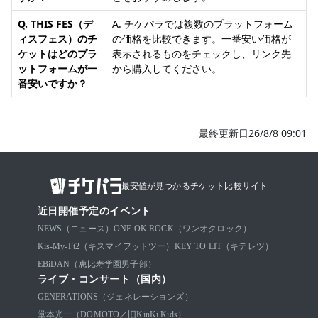
Q. THIS FES（デ
A. チケパラでは複数のプラットフォーム
ィスフェス）のチ
の価格を比較できます。一番安い価格が
ケットはどのプラ
表示されるものをチェックし、リンク先
ットフォームが一
から購入してください。
番安いですか？
最終更新日26/8/8 09:01
最安値が見つかるチケット比較サイト
近日開催予定のイベント
NEWS（ニュース）
ONE OK ROCK（ワンオクロック）
Kis-My-Ft2（キスマイフットツー）
KEY TO LIT（キテレツ）
EBiDAN（恵比寿学園男子部）
ライブ・コンサート（国内）
GENERATIONS（ジェネレーションズ）
堂本光一（DOMOTO／旧KinKi Kids）