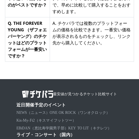
のがベストですか？
で、早めに比較して購入することをおす
すめします。
Q. THE FOREVER
A. チケパラでは複数のプラットフォー
YOUNG （ザフォエ
ムの価格を比較できます。一番安い価格
バーヤング）のチケ
が表示されるものをチェックし、リンク
ットはどのプラット
先から購入してください。
フォームが一番安い
ですか？
最安値が見つかるチケット比較サイト
近日開催予定のイベント
NEWS（ニュース）
ONE OK ROCK（ワンオクロック）
Kis-My-Ft2（キスマイフットツー）
EBiDAN（恵比寿学園男子部）
KEY TO LIT（キテレツ）
ライブ・コンサート（国内）