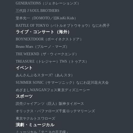
GENERATIONS（ジェネレーションズ）
三代目 J SOUL BROTHERS
堂本光一（DOMOTO／旧KinKi Kids）
BATTLE OF TOKYO（バトルオブトウキョウ）
なにわ男子
ライブ・コンサート（海外）
BOYNEXTDOOR（ボーイネクストドア）
Bruno Mars（ブルーノ・マーズ）
THE WEEKND（ザ・ウィークエンド）
TREASURE（トレジャー）
TWS（トゥアス）
イベント
あんさんぶるスターズ!（あんスタ）
SUMMER SONIC（サマーソニック）
なにわ淀川花火大会
めざましWANGANフェス
東京ディズニーシー
スポーツ
読売ジャイアンツ（巨人）
阪神タイガース
オリックス・バファローズ
千葉ロッテマリーンズ
東京ヤクルトスワローズ
演劇・ミュージカル
ミュージカル『テニスの王子様』