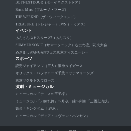
BOYNEXTDOOR（ボーイネクストドア）
Bruno Mars（ブルーノ・マーズ）
THE WEEKND（ザ・ウィークエンド）
TREASURE（トレジャー）
TWS（トゥアス）
イベント
あんさんぶるスターズ!（あんスタ）
SUMMER SONIC（サマーソニック）
なにわ淀川花火大会
めざましWANGANフェス
東京ディズニーシー
スポーツ
読売ジャイアンツ（巨人）
阪神タイガース
オリックス・バファローズ
千葉ロッテマリーンズ
東京ヤクルトスワローズ
演劇・ミュージカル
ミュージカル『テニスの王子様』
ミュージカル『刀剣乱舞』〜月夜一縷〜
剣劇『三國志演技』
舞台『キングダムⅡ-継承-』
ミュージカル『ディア・エヴァン・ハンセン』