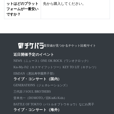
ットはどのプラット
先から購入してください。
フォームが一番安い
ですか？
最安値が見つかるチケット比較サイト
近日開催予定のイベント
NEWS（ニュース）
ONE OK ROCK（ワンオクロック）
Kis-My-Ft2（キスマイフットツー）
KEY TO LIT（キテレツ）
EBiDAN（恵比寿学園男子部）
ライブ・コンサート（国内）
GENERATIONS（ジェネレーションズ）
三代目 J SOUL BROTHERS
堂本光一（DOMOTO／旧KinKi Kids）
BATTLE OF TOKYO（バトルオブトウキョウ）
なにわ男子
ライブ・コンサート（海外）