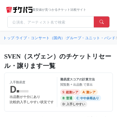
最安値が見つかるチケット比較サイト
トップ
/
ライブ・コンサート（国内）
/
グループ・ユニット・バンド
/
SVEN（スヴェン）のチケットリセー
ル・譲ります一覧
難易度スコアの計算方法
入手難易度
閲覧数 ÷ 出品数 で算出
D
S: 超激レア
A: 激レア
出品数が十分にあり
B: 普通
C: やや余裕あり
比較的入手しやすい状況です
D: 入手しやすい