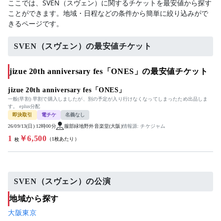
ここでは、SVEN（スヴェン）に関するチケットを最安値から探す
ことができます。地域・日程などの条件から簡単に絞り込みがで
きるページです。
SVEN（スヴェン）の最安値チケット
jizue 20th anniversary fes「ONES」の最安値チケット
jizue 20th anniversary fes「ONES」
一般(早割) 早割で購入しましたが、別の予定が入り行けなくなってしまったため出品しま
す。 eplus分配
即決取引
電チケ
名義なし
26/09/13(日) 12時00分
服部緑地野外音楽堂(大阪)
情報源: チケジャム
1
￥6,500
（1枚あたり）
枚
SVEN（スヴェン）の公演
地域から探す
大阪
東京