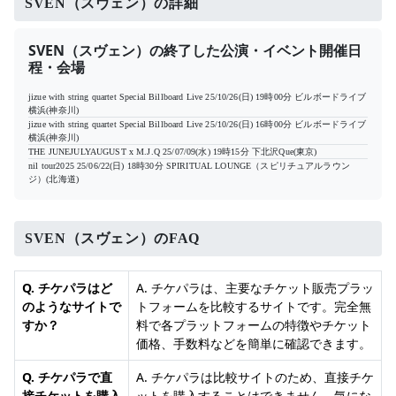
SVEN（スヴェン）の詳細
SVEN（スヴェン）の終了した公演・イベント開催日
程・会場
jizue with string quartet Special Billboard Live
25/10/26(日) 19時00分
ビルボードライブ
横浜(神奈川)
jizue with string quartet Special Billboard Live
25/10/26(日) 16時00分
ビルボードライブ
横浜(神奈川)
THE JUNEJULYAUGUST x M.J.Q
25/07/09(水) 19時15分
下北沢Que(東京)
nil tour2025
25/06/22(日) 18時30分
SPIRITUAL LOUNGE（スピリチュアルラウン
ジ）(北海道)
SVEN（スヴェン）のFAQ
Q. チケパラはど
A. チケパラは、主要なチケット販売プラッ
のようなサイトで
トフォームを比較するサイトです。完全無
すか？
料で各プラットフォームの特徴やチケット
価格、手数料などを簡単に確認できます。
Q. チケパラで直
A. チケパラは比較サイトのため、直接チケ
接チケットを購入
ットを購入することはできません。気にな