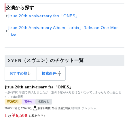
公演から探す
jizue 20th anniversary fes「ONES」
jizue 20th Anniversary Album「orbis」Release One Man
Live
SVEN（スヴェン）のチケット一覧
おすすめ順
検索条件
jizue 20th anniversary fes「ONES」
一般(早割) 早割で購入しましたが、別の予定が入り行けなくなってしまったため出品しま
す。 eplus分配
即決取引
電チケ
名義なし
26/09/13(日) 12時00分
服部緑地野外音楽堂(大阪)
情報源: チケジャム
1
￥6,500
（1枚あたり）
枚