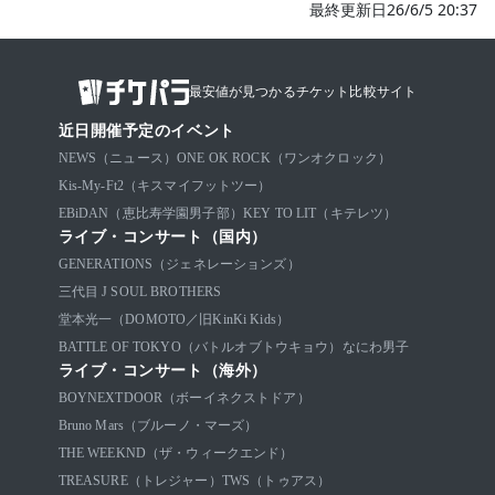
最終更新日26/6/5 20:37
最安値が見つかるチケット比較サイト
近日開催予定のイベント
NEWS（ニュース）
ONE OK ROCK（ワンオクロック）
Kis-My-Ft2（キスマイフットツー）
EBiDAN（恵比寿学園男子部）
KEY TO LIT（キテレツ）
ライブ・コンサート（国内）
GENERATIONS（ジェネレーションズ）
三代目 J SOUL BROTHERS
堂本光一（DOMOTO／旧KinKi Kids）
BATTLE OF TOKYO（バトルオブトウキョウ）
なにわ男子
ライブ・コンサート（海外）
BOYNEXTDOOR（ボーイネクストドア）
Bruno Mars（ブルーノ・マーズ）
THE WEEKND（ザ・ウィークエンド）
TREASURE（トレジャー）
TWS（トゥアス）