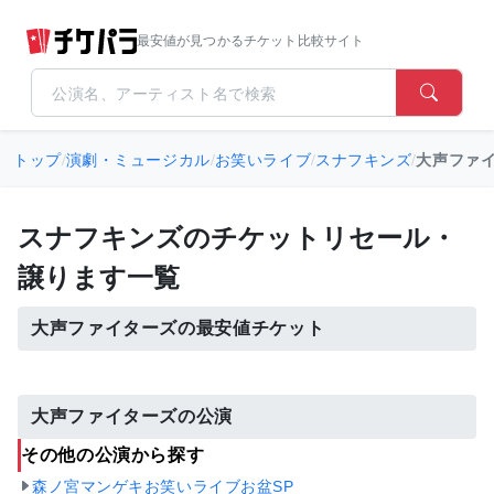
最安値が見つかるチケット比較サイト
トップ
/
演劇・ミュージカル
/
お笑いライブ
/
スナフキンズ
/
大声ファ
スナフキンズのチケットリセール・
譲ります一覧
大声ファイターズの最安値チケット
大声ファイターズの公演
その他の公演から探す
森ノ宮マンゲキお笑いライブお盆SP