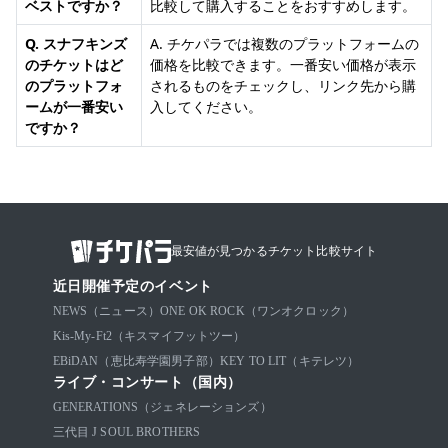
ベストですか？
比較して購入することをおすすめします。
Q. スナフキンズ
A. チケパラでは複数のプラットフォームの
のチケットはど
価格を比較できます。一番安い価格が表示
のプラットフォ
されるものをチェックし、リンク先から購
ームが一番安い
入してください。
ですか？
最安値が見つかるチケット比較サイト
近日開催予定のイベント
NEWS（ニュース）
ONE OK ROCK（ワンオクロック）
Kis-My-Ft2（キスマイフットツー）
EBiDAN（恵比寿学園男子部）
KEY TO LIT（キテレツ）
ライブ・コンサート（国内）
GENERATIONS（ジェネレーションズ）
三代目 J SOUL BROTHERS