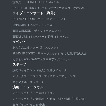
堂本光一（DOMOTO／旧KinKi Kids）
BATTLE OF TOKYO（バトルオブトウキョウ）
なにわ男子
ライブ・コンサート（海外）
BOYNEXTDOOR（ボーイネクストドア）
Bruno Mars（ブルーノ・マーズ）
THE WEEKND（ザ・ウィークエンド）
TREASURE（トレジャー）
TWS（トゥアス）
イベント
あんさんぶるスターズ!（あんスタ）
SUMMER SONIC（サマーソニック）
なにわ淀川花火大会
めざましWANGANフェス
東京ディズニーシー
スポーツ
読売ジャイアンツ（巨人）
阪神タイガース
オリックス・バファローズ
千葉ロッテマリーンズ
東京ヤクルトスワローズ
演劇・ミュージカル
ミュージカル『テニスの王子様』
ミュージカル『刀剣乱舞』〜月夜一縷〜
剣劇『三國志演技』
舞台『キングダムⅡ-継承-』