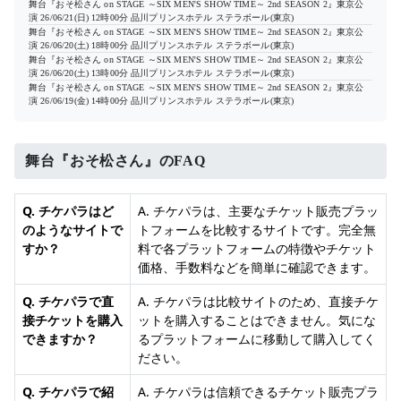
舞台『おそ松さん on STAGE ～SIX MEN'S SHOW TIME～ 2nd SEASON 2』東京公
演
26/06/21(日) 12時00分
品川プリンスホテル ステラボール(東京)
舞台『おそ松さん on STAGE ～SIX MEN'S SHOW TIME～ 2nd SEASON 2』東京公
演
26/06/20(土) 18時00分
品川プリンスホテル ステラボール(東京)
舞台『おそ松さん on STAGE ～SIX MEN'S SHOW TIME～ 2nd SEASON 2』東京公
演
26/06/20(土) 13時00分
品川プリンスホテル ステラボール(東京)
舞台『おそ松さん on STAGE ～SIX MEN'S SHOW TIME～ 2nd SEASON 2』東京公
演
26/06/19(金) 14時00分
品川プリンスホテル ステラボール(東京)
舞台『おそ松さん』のFAQ
Q. チケパラはど
A. チケパラは、主要なチケット販売プラッ
のようなサイトで
トフォームを比較するサイトです。完全無
すか？
料で各プラットフォームの特徴やチケット
価格、手数料などを簡単に確認できます。
Q. チケパラで直
A. チケパラは比較サイトのため、直接チケ
接チケットを購入
ットを購入することはできません。気にな
できますか？
るプラットフォームに移動して購入してく
ださい。
Q. チケパラで紹
A. チケパラは信頼できるチケット販売プラ