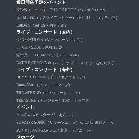
近日開催予定のイベント
NEWS（ニュース）
ONE OK ROCK（ワンオクロック）
Kis-My-Ft2（キスマイフットツー）
KEY TO LIT（キテレツ）
EBiDAN（恵比寿学園男子部）
ライブ・コンサート（国内）
GENERATIONS（ジェネレーションズ）
三代目 J SOUL BROTHERS
堂本光一（DOMOTO／旧KinKi Kids）
BATTLE OF TOKYO（バトルオブトウキョウ）
なにわ男子
ライブ・コンサート（海外）
BOYNEXTDOOR（ボーイネクストドア）
Bruno Mars（ブルーノ・マーズ）
THE WEEKND（ザ・ウィークエンド）
TREASURE（トレジャー）
TWS（トゥアス）
イベント
あんさんぶるスターズ!（あんスタ）
SUMMER SONIC（サマーソニック）
なにわ淀川花火大会
めざましWANGANフェス
東京ディズニーシー
スポーツ