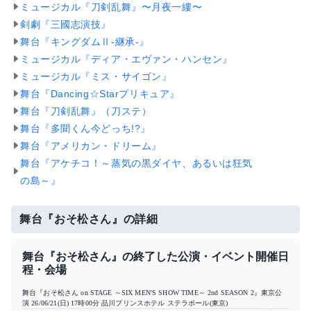
ミュージカル『刀剣乱舞』〜月夜一縷〜
剣劇『三國志演技』
舞台『キングダムⅡ-継承-』
ミュージカル『ディア・エヴァン・ハンセン』
ミュージカル『ミス・サイゴン』
舞台『Dancing☆Starプリキュア』
舞台『刀剣乱舞』（刀ステ）
舞台『多聞くん今どっち!?』
舞台『アメリカン・ドリーム』
舞台『アケチコ！～蒸気の黒ダイヤ、あるいは狂気
の島～』
舞台『おそ松さん』の詳細
舞台『おそ松さん』の終了した公演・イベント開催日
程・会場
舞台『おそ松さん on STAGE ～SIX MEN'S SHOW TIME～ 2nd SEASON 2』東京公
演
26/06/21(日) 17時00分
品川プリンスホテル ステラボール(東京)