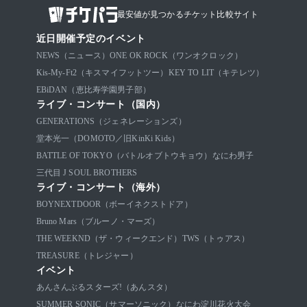
最安値が見つかるチケット比較サイト
近日開催予定のイベント
NEWS（ニュース）
ONE OK ROCK（ワンオクロック）
Kis-My-Ft2（キスマイフットツー）
KEY TO LIT（キテレツ）
EBiDAN（恵比寿学園男子部）
ライブ・コンサート（国内）
GENERATIONS（ジェネレーションズ）
堂本光一（DOMOTO／旧KinKi Kids）
BATTLE OF TOKYO（バトルオブトウキョウ）
なにわ男子
三代目 J SOUL BROTHERS
ライブ・コンサート（海外）
BOYNEXTDOOR（ボーイネクストドア）
Bruno Mars（ブルーノ・マーズ）
THE WEEKND（ザ・ウィークエンド）
TWS（トゥアス）
TREASURE（トレジャー）
イベント
あんさんぶるスターズ!（あんスタ）
SUMMER SONIC（サマーソニック）
なにわ淀川花火大会