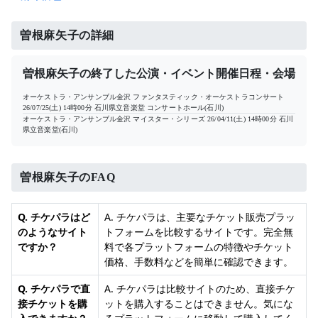
曽根麻矢子の詳細
曽根麻矢子の終了した公演・イベント開催日程・会場
オーケストラ・アンサンブル金沢 ファンタスティック・オーケストラコンサート
26/07/25(土) 14時00分
石川県立音楽堂 コンサートホール(石川)
オーケストラ・アンサンブル金沢 マイスター・シリーズ
26/04/11(土) 14時00分
石川
県立音楽堂(石川)
曽根麻矢子のFAQ
Q. チケパラはど
A. チケパラは、主要なチケット販売プラッ
のようなサイト
トフォームを比較するサイトです。完全無
ですか？
料で各プラットフォームの特徴やチケット
価格、手数料などを簡単に確認できます。
Q. チケパラで直
A. チケパラは比較サイトのため、直接チケ
接チケットを購
ットを購入することはできません。気にな