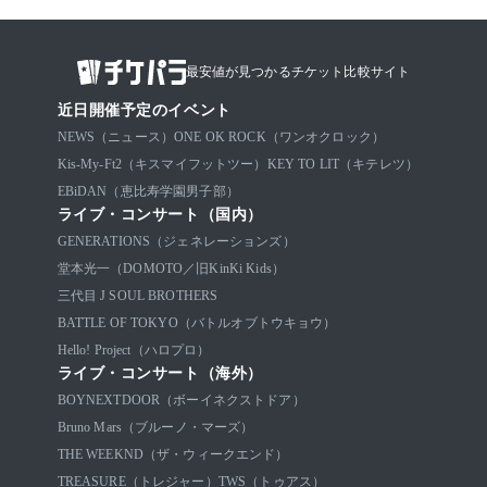
最安値が見つかるチケット比較サイト
近日開催予定のイベント
NEWS（ニュース）
ONE OK ROCK（ワンオクロック）
Kis-My-Ft2（キスマイフットツー）
KEY TO LIT（キテレツ）
EBiDAN（恵比寿学園男子部）
ライブ・コンサート（国内）
GENERATIONS（ジェネレーションズ）
堂本光一（DOMOTO／旧KinKi Kids）
三代目 J SOUL BROTHERS
BATTLE OF TOKYO（バトルオブトウキョウ）
Hello! Project（ハロプロ）
ライブ・コンサート（海外）
BOYNEXTDOOR（ボーイネクストドア）
Bruno Mars（ブルーノ・マーズ）
THE WEEKND（ザ・ウィークエンド）
TREASURE（トレジャー）
TWS（トゥアス）