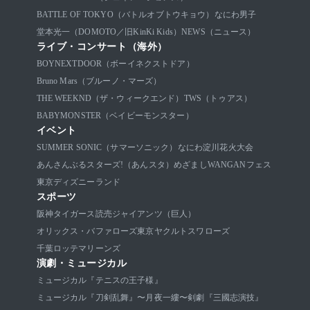
BATTLE OF TOKYO（バトルオブトウキョウ）
なにわ男子
堂本光一（DOMOTO／旧KinKi Kids）
NEWS（ニュース）
ライブ・コンサート（海外）
BOYNEXTDOOR（ボーイネクストドア）
Bruno Mars（ブルーノ・マーズ）
THE WEEKND（ザ・ウィークエンド）
TWS（トゥアス）
BABYMONSTER（ベイビーモンスター）
イベント
SUMMER SONIC（サマーソニック）
なにわ淀川花火大会
あんさんぶるスターズ!（あんスタ）
めざましWANGANフェス
東京ディズニーランド
スポーツ
阪神タイガース
読売ジャイアンツ（巨人）
オリックス・バファローズ
東京ヤクルトスワローズ
千葉ロッテマリーンズ
演劇・ミュージカル
ミュージカル『テニスの王子様』
ミュージカル『刀剣乱舞』〜月夜一縷〜
剣劇『三國志演技』