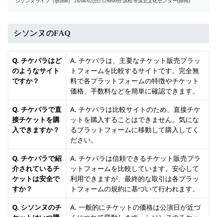
シソンヌライブ［quinze］
26/08/02(日) 12時00分
浜松市浜北文化センター(静岡)
シソンヌのFAQ
Q. チケパラはど
A. チケパラは、主要なチケット販売プラッ
のようなサイト
トフォームを比較するサイトです。完全無
ですか？
料で各プラットフォームの特徴やチケット
価格、手数料などを簡単に確認できます。
Q. チケパラで直
A. チケパラは比較サイトのため、直接チケ
接チケットを購
ットを購入することはできません。気にな
入できますか？
るプラットフォームに移動して購入してく
ださい。
Q. チケパラで紹
A. チケパラは信頼できるチケット販売プラ
介されているチ
ットフォームを比較しています。安心して
ケットは安全で
利用できますが、最終的な取引は各プラッ
すか？
トフォームの規約に基づいて行われます。
Q. シソンヌのチ
A. 一般的にチケットの価格は公演日が近づ