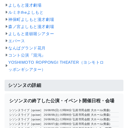
よしもと漫才劇場
ルミネtheよしもと
神保町よしもと漫才劇場
森ノ宮よしもと漫才劇場
よしもと道頓堀シアター
エバース
なんばグランド花月
コント公演『混沌』
YOSHIMOTO ROPPONGI THEATER（ヨシモトロ
ッポンギシアター）
シソンヌの詳細
シソンヌの終了した公演・イベント開催日程・会場
シソンヌライブ［quinze］
26/08/09(日) 12時00分
弘前市民会館 大ホール(青森)
シソンヌライブ［quinze］
26/08/08(土) 16時00分
弘前市民会館 大ホール(青森)
シソンヌライブ［quinze］
26/08/08(土) 12時00分
弘前市民会館 大ホール(青森)
シソンヌライブ［quinze］
26/08/07(金) 19時00分
弘前市民会館 大ホール(青森)