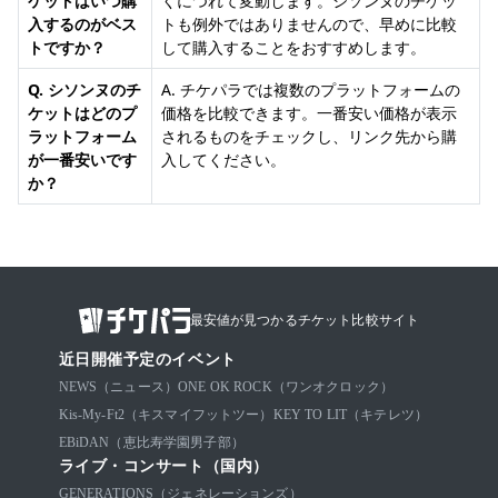
ケットはいつ購
くにつれて変動します。シソンヌのチケッ
入するのがベス
トも例外ではありませんので、早めに比較
トですか？
して購入することをおすすめします。
Q. シソンヌのチ
A. チケパラでは複数のプラットフォームの
ケットはどのプ
価格を比較できます。一番安い価格が表示
ラットフォーム
されるものをチェックし、リンク先から購
が一番安いです
入してください。
か？
最安値が見つかるチケット比較サイト
近日開催予定のイベント
NEWS（ニュース）
ONE OK ROCK（ワンオクロック）
Kis-My-Ft2（キスマイフットツー）
KEY TO LIT（キテレツ）
EBiDAN（恵比寿学園男子部）
ライブ・コンサート（国内）
GENERATIONS（ジェネレーションズ）