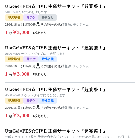
UtaGe!×FES☆TIVE 主催サーキット『超宴祭！』
500～520 分配でのお渡しです。
即決取引
電チケ
名義なし
26/08/16(日) 11時00分
その他(その他)
情報源: チケジャム
1
￥3,000
（1枚あたり）
枚
UtaGe!×FES☆TIVE 主催サーキット『超宴祭！』
A500～520 チケットダイブにて分配します
即決取引
電チケ
男性名義
26/08/16(日) 11時00分
その他(その他)
情報源: チケジャム
1
￥3,000
（1枚あたり）
枚
UtaGe!×FES☆TIVE 主催サーキット『超宴祭！』
A500～520 チケットダイブにて分配します
即決取引
電チケ
男性名義
26/08/16(日) 11時00分
その他(その他)
情報源: チケジャム
1
￥3,000
（1枚あたり）
枚
UtaGe!×FES☆TIVE 主催サーキット『超宴祭！』
一般チケ１１００番台 予定が合わなくなってしまったため出品いたします。 【お渡し方