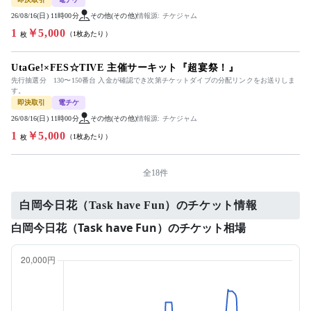
26/08/16(日) 11時00分
その他(その他)
情報源: チケジャム
1
￥5,000
（1枚あたり）
枚
UtaGe!×FES☆TIVE 主催サーキット『超宴祭！』
先行抽選分 130〜150番台 入金が確認でき次第チケットダイブの分配リンクをお送りしま
す。
即決取引
電チケ
26/08/16(日) 11時00分
その他(その他)
情報源: チケジャム
1
￥5,000
（1枚あたり）
枚
全18件
白岡今日花（Task have Fun）のチケット情報
白岡今日花（Task have Fun）のチケット相場