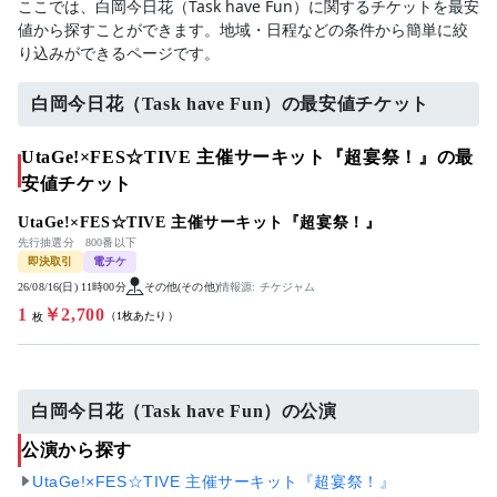
ここでは、白岡今日花（Task have Fun）に関するチケットを最安
値から探すことができます。地域・日程などの条件から簡単に絞
り込みができるページです。
白岡今日花（Task have Fun）の最安値チケット
UtaGe!×FES☆TIVE 主催サーキット『超宴祭！』の最
安値チケット
UtaGe!×FES☆TIVE 主催サーキット『超宴祭！』
先行抽選分 800番以下
即決取引
電チケ
26/08/16(日) 11時00分
その他(その他)
情報源: チケジャム
1
￥2,700
（1枚あたり）
枚
白岡今日花（Task have Fun）の公演
公演から探す
UtaGe!×FES☆TIVE 主催サーキット『超宴祭！』