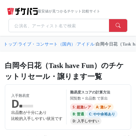
最安値が見つかるチケット比較サイト
トップ
/
ライブ・コンサート（国内）
/
アイドル
/
白岡今日花（Task ha
白岡今日花（Task have Fun）のチケ
ットリセール・譲ります一覧
難易度スコアの計算方法
入手難易度
閲覧数 ÷ 出品数 で算出
D
S: 超激レア
A: 激レア
出品数が十分にあり
B: 普通
C: やや余裕あり
比較的入手しやすい状況です
D: 入手しやすい