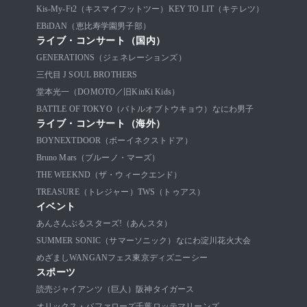
Kis-My-Ft2（キスマイフットツー）
KEY TO LIT（キテレツ）
EBiDAN（恵比寿学園男子部）
ライブ・コンサート（国内）
GENERATIONS（ジェネレーションズ）
三代目 J SOUL BROTHERS
堂本光一（DOMOTO／旧KinKi Kids）
BATTLE OF TOKYO（バトルオブトウキョウ）
なにわ男子
ライブ・コンサート（海外）
BOYNEXTDOOR（ボーイネクストドア）
Bruno Mars（ブルーノ・マーズ）
THE WEEKND（ザ・ウィークエンド）
TREASURE（トレジャー）
TWS（トゥアス）
イベント
あんさんぶるスターズ!（あんスタ）
SUMMER SONIC（サマーソニック）
なにわ淀川花火大会
めざましWANGANフェス
東京ディズニーシー
スポーツ
読売ジャイアンツ（巨人）
阪神タイガース
オリックス・バファローズ
千葉ロッテマリーンズ