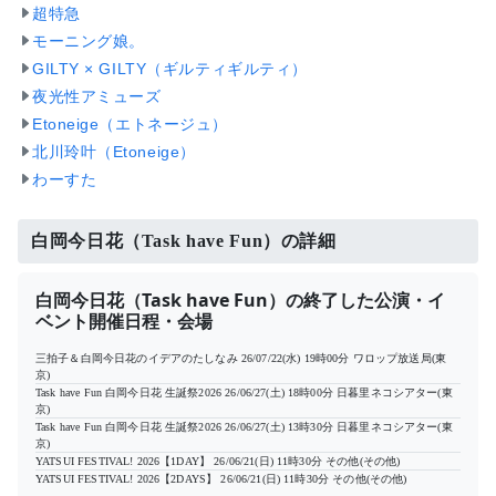
超特急
モーニング娘。
GILTY × GILTY（ギルティギルティ）
夜光性アミューズ
Etoneige（エトネージュ）
北川玲叶（Etoneige）
わーすた
白岡今日花（Task have Fun）の詳細
白岡今日花（Task have Fun）の終了した公演・イ
ベント開催日程・会場
三拍子＆白岡今日花のイデアのたしなみ
26/07/22(水) 19時00分
ワロップ放送局(東
京)
Task have Fun 白岡今日花 生誕祭2026
26/06/27(土) 18時00分
日暮里ネコシアター(東
京)
Task have Fun 白岡今日花 生誕祭2026
26/06/27(土) 13時30分
日暮里ネコシアター(東
京)
YATSUI FESTIVAL! 2026【1DAY】
26/06/21(日) 11時30分
その他(その他)
YATSUI FESTIVAL! 2026【2DAYS】
26/06/21(日) 11時30分
その他(その他)