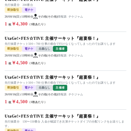
先行抽選分 200番台
即決取引
電チケ
26/08/16(日) 11時00分
その他(その他)
情報源: チケジャム
1
￥4,300
（1枚あたり）
枚
UtaGe!×FES☆TIVE 主催サーキット『超宴祭！』
先行抽選チケット500～700 仕事の都合で行けなくなってしまったのでお譲りします
即決取引
電チケ
名義なし
主催者
26/08/16(日) 11時00分
その他(その他)
情報源: チケジャム
1
￥4,500
（1枚あたり）
枚
UtaGe!×FES☆TIVE 主催サーキット『超宴祭！』
先行抽選チケット500～700 仕事の都合で行けなくなってしまったのでお譲りします
即決取引
電チケ
名義なし
主催者
26/08/16(日) 11時00分
その他(その他)
情報源: チケジャム
1
￥4,500
（1枚あたり）
枚
UtaGe!×FES☆TIVE 主催サーキット『超宴祭！』
先行抽選分 130〜150番台 入金が確認でき次第チケットダイブの分配リンクをお送りしま
す。
即決取引
電チケ