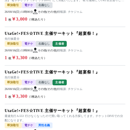
法】 電子チケット（チケットDive）にて分配いたします。 取引連絡にてURLをお送りしま
す。 ...
即決取引
電チケ
名義なし
26/08/16(日) 11時00分
その他(その他)
情報源: チケジャム
1
￥3,000
（1枚あたり）
枚
UtaGe!×FES☆TIVE 主催サーキット『超宴祭！』
先行抽選分
即決取引
電チケ
名義なし
主催者
26/08/16(日) 11時00分
その他(その他)
情報源: チケジャム
1
￥3,300
（1枚あたり）
枚
UtaGe!×FES☆TIVE 主催サーキット『超宴祭！』
先行抽選分
即決取引
電チケ
名義なし
主催者
26/08/16(日) 11時00分
その他(その他)
情報源: チケジャム
1
￥3,300
（1枚あたり）
枚
UtaGe!×FES☆TIVE 主催サーキット『超宴祭！』
最速先行A-553 行けなくなったので買い取ってくれる方探してます。チケットDIVEでの分
配になります。
即決取引
電チケ
男性名義